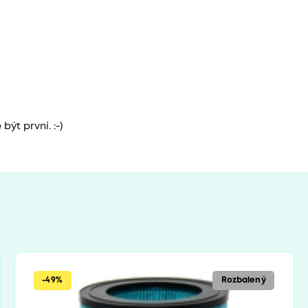
ýt první. :-)
-49%
Rozbalený