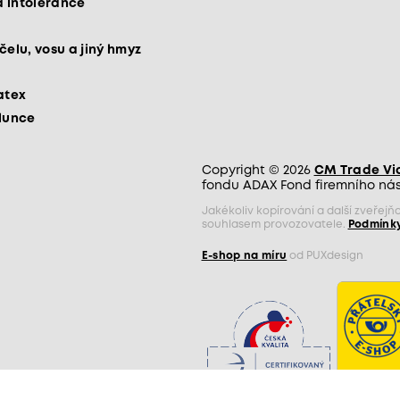
 intolerance
čelu, vosu a jiný hmyz
atex
slunce
Copyright © 2026
CM Trade Via 
fondu ADAX Fond firemního nást
Jakékoliv kopírování a další zveře
souhlasem provozovatele.
Podmínky
E-shop na míru
od PUXdesign