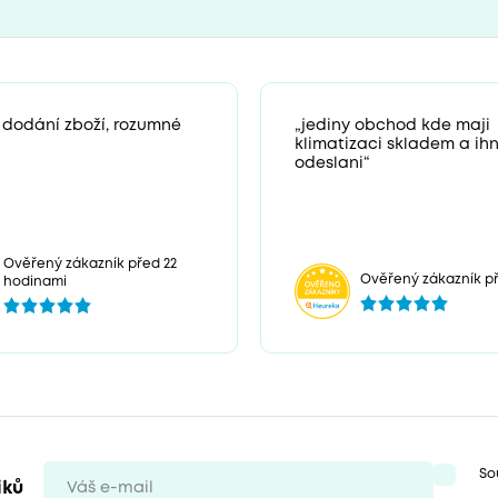
 dodání zboží, rozumné
„jediny obchod kde maji
klimatizaci skladem a ih
odeslani“
Ověřený zákazník před 22
Ověřený zákazník př
hodinami
So
iků