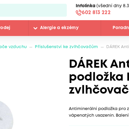
Infolinka
(všední dny 8.3
602 813 222
rodej
Alergie a ekzémy
Porad
ače vzduchu
Příslušenství ke zvlhčovačům
DÁREK Anti
DÁREK Ant
podložka 
zvlhčova
Antiminerální podložka pro 
vápenatých usazenin. Balení