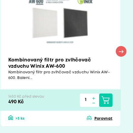
Kombinovaný filtr pro zvlhčovač
vzduchu Winix AW-600
Kombinovaný filtr pro zvlhčovač vzduchu Winix AW-
600. Balení...
1450 Kč před slevou
490 Kč
>5 ks
Porovnat