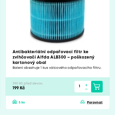
Antibakteriální odpařovací filtr ke
zvlhčovači Alfda ALB300 – poškozený
kartonový obal
Balení obsahuje 1 kus válcového odpařovacího filtru.
390 Kč před slevou
199 Kč
5 ks
Porovnat