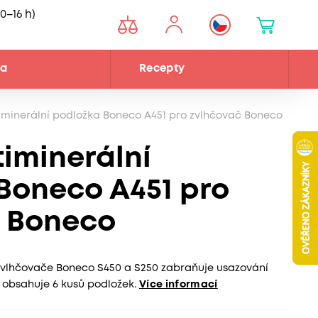
0–16 h)
na
Recepty
minerální podložka Boneco A451 pro zvlhčovač Boneco
iminerální
Boneco A451 pro
č Boneco
zvlhčovače Boneco S450 a S250 zabraňuje usazování
 obsahuje 6 kusů podložek.
Více informací