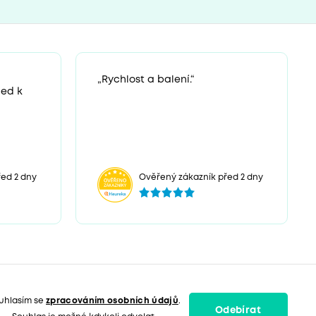
„Rychlost a balení.“
ned k
ed 2 dny
Ověřený zákazník před 2 dny
uhlasím se
zpracováním osobních údajů
.
Odebírat