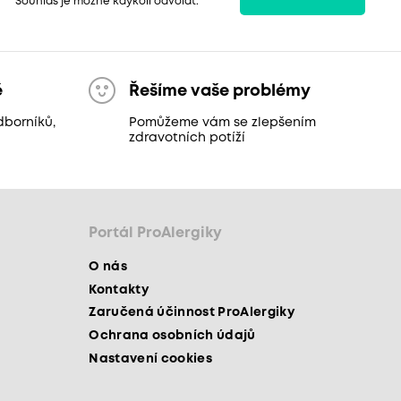
Souhlas je možné kdykoli odvolat.
ě
Řešíme vaše problémy
dborníků,
Pomůžeme vám se zlepšením
zdravotních potíží
Portál ProAlergiky
O nás
Kontakty
Zaručená účinnost ProAlergiky
Ochrana osobních údajů
Nastavení cookies