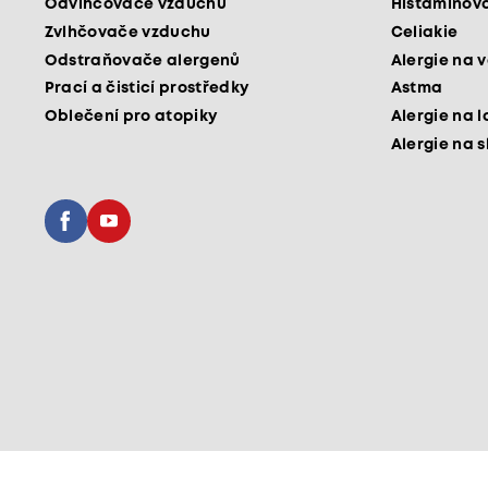
Odvlhčovače vzduchu
Histaminová
Zvlhčovače vzduchu
Celiakie
Odstraňovače alergenů
Alergie na v
Prací a čisticí prostředky
Astma
Oblečení pro atopiky
Alergie na l
Alergie na 