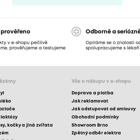
 prověřeno
Odborně a seriózn
kty v e-shopu pečlivě
Opíráme se o znalosti o
áme, prověřujeme a testujeme
spolupracujeme s lékaři
ekzémy
Vše o nákupu v e-shopu
yl
Doprava a platba
mléko
Jak reklamovat
roztoče
Jak odstupovat od smlouvy
 laktózy
Obchodní podmínky
sy, kočky a jiná zvířata
Showroom Brno
kzém
Zpětný odběr elektra