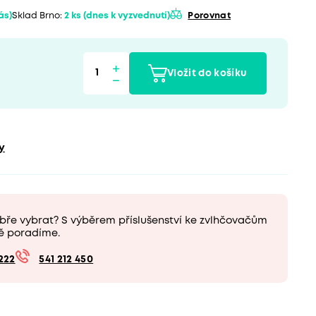
vás)
Sklad Brno:
2 ks
(dnes k vyzvednutí)
Porovnat
Vložit do košíku
y
bře vybrat? S výběrem příslušenství ke zvlhčovačům
ě poradíme.
222
541 212 450