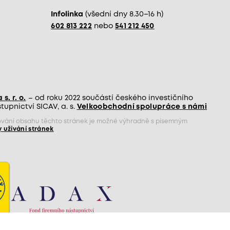
Infolinka
(všední dny 8.30–16 h)
602 813 222
nebo
541 212 450
s. r. o.
– od roku 2022 součástí českého investičního
upnictví SICAV, a. s.
Velkoobchodní spolupráce s námi
jňování obsahu těchto stránek je možné výhradně s písemným
 užívání stránek