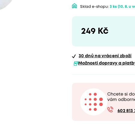
Sklad e-shopu:
3 ks
(10. 8. u 
249 Kč
30 dnů
na vrácení zboží
Možnosti dopravy a platb
Chcete si do
vám odborn
602 813 