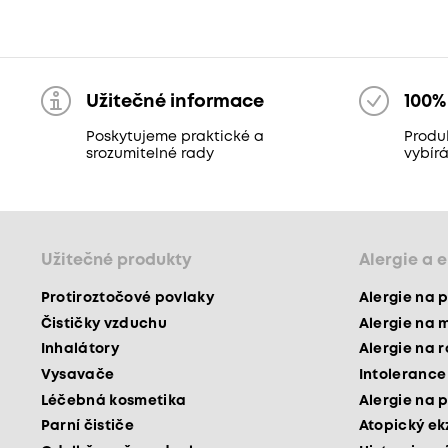
Užitečné informace
100%
Poskytujeme praktické a
Produ
srozumitelné rady
vybír
Užitečné produkty
Alergie a 
Protiroztočové povlaky
Alergie na p
Čističky vzduchu
Alergie na 
Inhalátory
Alergie na 
Vysavače
Intolerance
Léčebná kosmetika
Alergie na p
Parní čističe
Atopický e