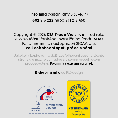
Infolinka
(všední dny 8.30–16 h)
602 813 222
nebo
541 212 450
Copyright © 2026
CM Trade Via s. r. o.
– od roku
2022 součástí českého investičního fondu ADAX
Fond firemního nástupnictví SICAV, a. s.
Velkoobchodní spolupráce s námi
Jakékoliv kopírování a další zveřejňování obsahu těchto
stránek je možné výhradně s písemným souhlasem
provozovatele.
Podmínky užívání stránek
E-shop na míru
od PUXdesign