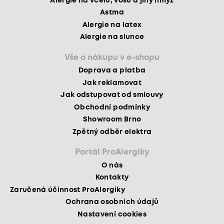
Alergie na včelu, vosu a jiný hmyz
Astma
Alergie na latex
Alergie na slunce
Vše o nákupu v e-shopu
Doprava a platba
Jak reklamovat
Jak odstupovat od smlouvy
Obchodní podmínky
Showroom Brno
Zpětný odběr elektra
Portál ProAlergiky
O nás
Kontakty
Zaručená účinnost ProAlergiky
Ochrana osobních údajů
Nastavení cookies