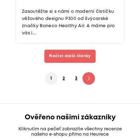
Zasoutěžte si s námi o moderní čističku
věžového designu P300 od švýcarské
značky Boneco Healthy Air. A máme pro
vás i...
Načíst další články
1
2
3
4
5
6
7
Ověřeno našimi zákazníky
Kliknutím na pečeť zobrazíte všechny recenze
našeho e-shopu přímo na Heurece