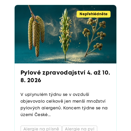
Nepřehlédněte
Pylové zpravodajství 4. až 10.
8. 2026
V uplynulém týdnu se v ovzduší
objevovalo celkově jen menší množství
pylových alergenů. Koncem týdne se na
území České...
Alergie na plísně
Alergie na pyl