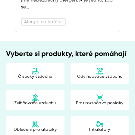
jiné nebezpečný alergen. A je jedno, zda
se...
Alergie na hořčici
Vyberte si produkty, které pomáhají
Čističky vzduchu
Odvlhčovače vzduchu
Zvlhčovače vzduchu
Protiroztočové povlaky
Oblečení pro atopiky
Inhalátory