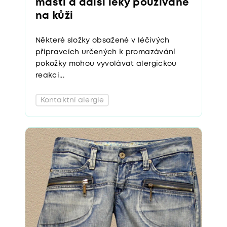
masti a další léky používané
na kůži
Některé složky obsažené v léčivých
přípravcích určených k promazávání
pokožky mohou vyvolávat alergickou
reakci...
Kontaktní alergie