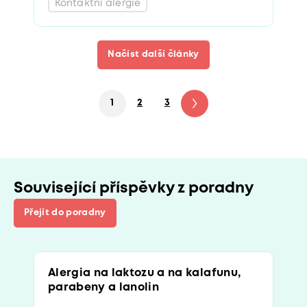
Kontaktní alergie
Načíst další články
1
2
3
4
5
Související příspěvky z poradny
Přejít do poradny
Alergia na laktozu a na kalafunu,
parabeny a lanolin