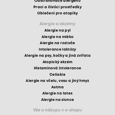
Odstraňovače alergenů
Prací a čisticí prostředky
Oblečení pro atopiky
Alergie a ekzémy
Alergie na pyl
Alergie na mléko
Alergie na roztoče
Intolerance laktózy
Alergie na psy, kočky a jiná zvířata
Atopický ekzém
Histaminová intolerance
Celiakie
Alergie na včelu, vosu a jiný hmyz
Astma
Alergie na latex
Alergie na slunce
Vše o nákupu v e-shopu