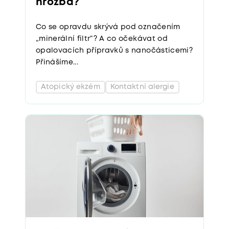
hrozba?
Co se opravdu skrývá pod označením
„minerální filtr“? A co očekávat od
opalovacích přípravků s nanočásticemi?
Přinášíme...
Atopický ekzém
Kontaktní alergie