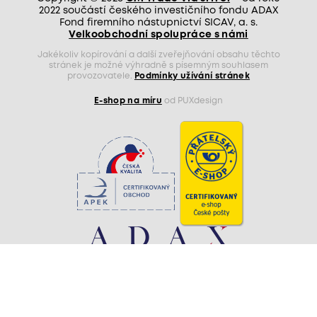
2022 součástí českého investičního fondu ADAX
Fond firemního nástupnictví SICAV, a. s.
Velkoobchodní spolupráce s námi
Jakékoliv kopírování a další zveřejňování obsahu těchto
stránek je možné výhradně s písemným souhlasem
provozovatele.
Podmínky užívání stránek
E-shop na míru
od PUXdesign