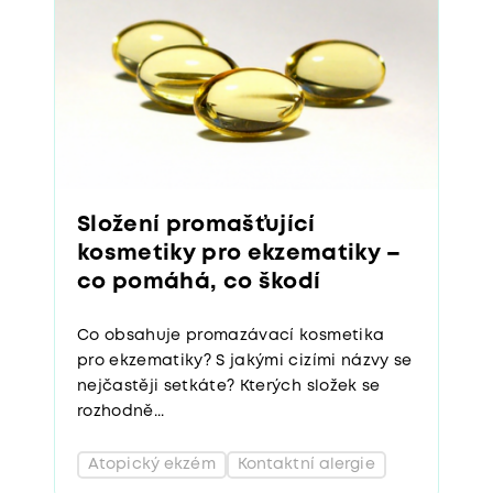
Složení promašťující
kosmetiky pro ekzematiky –
co pomáhá, co škodí
Co obsahuje promazávací kosmetika
pro ekzematiky? S jakými cizími názvy se
nejčastěji setkáte? Kterých složek se
rozhodně...
Atopický ekzém
Kontaktní alergie