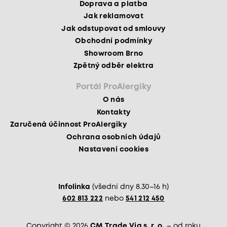
Doprava a platba
Jak reklamovat
Jak odstupovat od smlouvy
Obchodní podmínky
Showroom Brno
Zpětný odběr elektra
Portál ProAlergiky
O nás
Kontakty
Zaručená účinnost ProAlergiky
Ochrana osobních údajů
Nastavení cookies
Infolinka
(všední dny 8.30–16 h)
602 813 222
nebo
541 212 450
Copyright © 2026
CM Trade Via s. r. o.
– od roku