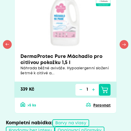
DermaProtec Pure Máchadlo pro
citlivou pokožku 1,5 l
Náhrada běžné aviváže. Hypoalergenní složení
šetrné k citlivé a...
339 Kč
>5 ks
Porovnat
Kompletní nabídka:
Barvy na vlasy
Kondomy bez latexu
Opalovací přípravky