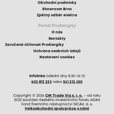
Obchodní podmínky
Showroom Brno
Zpětný odběr elektra
Portál ProAlergiky
O nás
Kontakty
Zaručená účinnost ProAlergiky
Ochrana osobních údajů
Nastavení cookies
Infolinka
(všední dny 8.30–16 h)
602 813 222
nebo
541 212 450
Copyright © 2026
CM Trade Via s. r. o.
– od roku
2022 součástí českého investičního fondu ADAX
Fond firemního nástupnictví SICAV, a. s.
Velkoobchodní spolupráce s námi