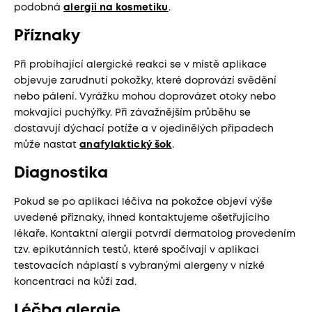
podobná
alergii na kosmetiku
.
Příznaky
Při probíhající alergické reakci se v místě aplikace
objevuje zarudnutí pokožky, které doprovází svědění
nebo pálení. Vyrážku mohou doprovázet otoky nebo
mokvající puchýřky. Při závažnějším průběhu se
dostavují dýchací potíže a v ojedinělých případech
může nastat
anafylaktický šok
.
Diagnostika
Pokud se po aplikaci léčiva na pokožce objeví výše
uvedené příznaky, ihned kontaktujeme ošetřujícího
lékaře. Kontaktní alergii potvrdí dermatolog provedením
tzv. epikutánních testů, které spočívají v aplikaci
testovacích náplastí s vybranými alergeny v nízké
koncentraci na kůži zad.
Léčba alergie