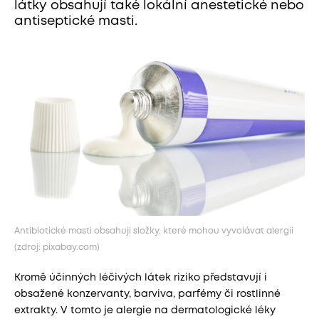
látky obsahují také lokální anestetické nebo
antiseptické masti.
Antibiotické masti obsahuji složky, které mohou vyvolávat alergii
(zdroj: pixabay.com)
Kromě účinných léčivých látek riziko představují i
obsažené konzervanty, barviva, parfémy či rostlinné
extrakty. V tomto je alergie na dermatologické léky