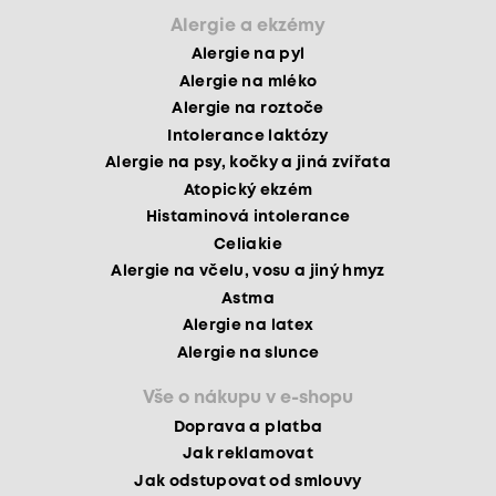
Alergie a ekzémy
Alergie na pyl
Alergie na mléko
Alergie na roztoče
Intolerance laktózy
Alergie na psy, kočky a jiná zvířata
Atopický ekzém
Histaminová intolerance
Celiakie
Alergie na včelu, vosu a jiný hmyz
Astma
Alergie na latex
Alergie na slunce
Vše o nákupu v e-shopu
Doprava a platba
Jak reklamovat
Jak odstupovat od smlouvy