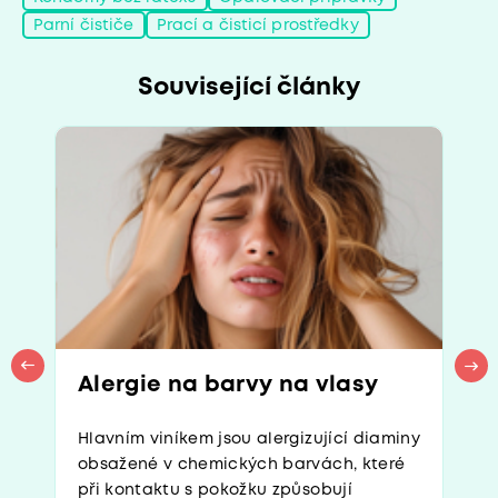
Parní čističe
Prací a čisticí prostředky
Související články
Alergie na barvy na vlasy
Hlavním viníkem jsou alergizující diaminy
obsažené v chemických barvách, které
při kontaktu s pokožku způsobují