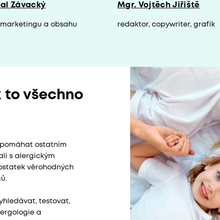
al Závacký
Mgr. Vojtěch Jiřiště
a marketingu a obsahu
redaktor, copywriter, grafik
k to všechno
má pomáhat ostatním
ali s alergickým
dostatek věrohodných
mů.
hledávat, testovat,
ergologie a