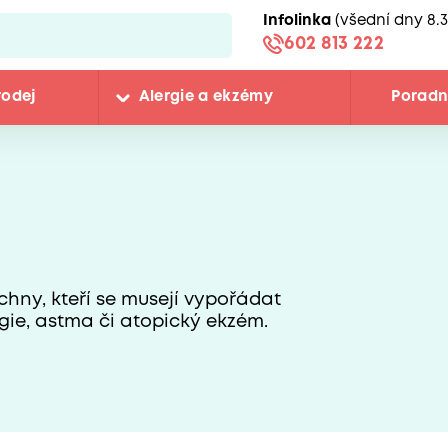
Infolinka
(všední dny 8.3
602 813 222
rodej
Alergie a ekzémy
Porad
chny, kteří se musejí vypořádat
gie, astma či atopický ekzém.