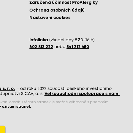
Zaručená účinnost ProAlergiky
Ochrana osobních údajů
Nastavení cookies
Infolinka
(všední dny 8.30–16 h)
602 813 222
nebo
541 212 450
s. r. o.
– od roku 2022 součástí českého investičního
upnictví SICAV, a. s.
Velkoobchodní spolupráce s námi
jňování obsahu těchto stránek je možné výhradně s písemným
 užívání stránek