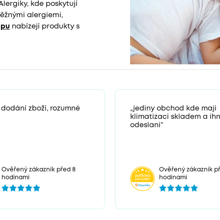
Alergiky, kde poskytují
běžnými alergiemi,
opu
nabízejí produkty s
 dodání zboží, rozumné
„jediny obchod kde maji
klimatizaci skladem a ih
odeslani“
Ověřený zákazník před 8
Ověřený zákazník př
hodinami
hodinami