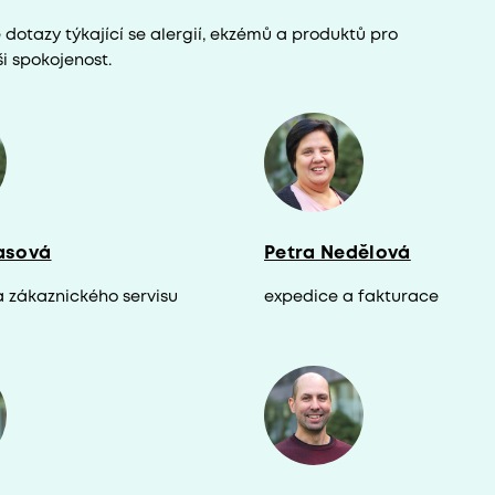
e dotazy týkající se alergií, ekzémů a produktů pro
ši spokojenost.
asová
Petra Nedělová
a zákaznického servisu
expedice a fakturace