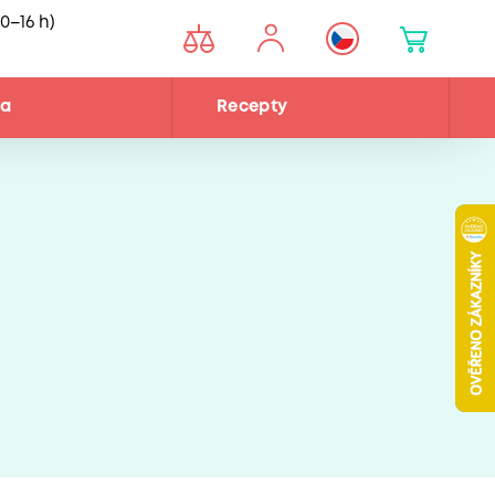
0–16 h)
na
Recepty