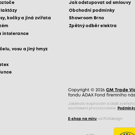
roztoče
Jak odstupovat od smlouvy
 laktózy
Obchodní podmínky
sy, kočky a jiná zvířata
Showroom Brno
kzém
Zpětný odběr elektra
 intolerance
čelu, vosu a jiný hmyz
atex
slunce
Copyright © 2026
CM Trade Via 
fondu ADAX Fond firemního nást
Jakékoliv kopírování a další zveře
souhlasem provozovatele.
Podmínky
E-shop na míru
od PUXdesign