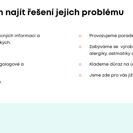
 najít řešení jejich problému
ecných informací a
Provozujeme porade
kých.
Zabýváme se výrobou
alergiky, astmatiky 
rgologové a
Klademe důraz na úč
Jsme zde pro vás již
.