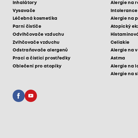
Inhalátory
Alergie na 
Vysavače
Intolerance
Léčebná kosmetika
Alergie na p
Parní čističe
Atopický e
Odvlhčovače vzduchu
Histaminová
Zvlhčovače vzduchu
Celiakie
Odstraňovače alergenů
Alergie na v
Prací a čisticí prostředky
Astma
Oblečení pro atopiky
Alergie na l
Alergie na 