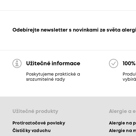
Odebírejte newsletter s novinkami ze světa alerg
Užitečné informace
100%
Poskytujeme praktické a
Produ
srozumitelné rady
vybír
Užitečné produkty
Alergie a 
Protiroztočové povlaky
Alergie na p
Čističky vzduchu
Alergie na 