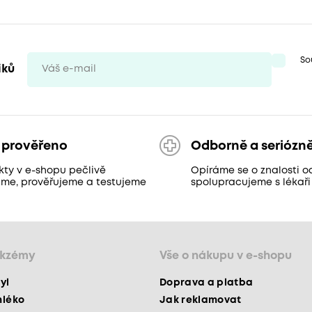
So
iků
 prověřeno
Odborně a seriózn
kty v e-shopu pečlivě
Opíráme se o znalosti o
áme, prověřujeme a testujeme
spolupracujeme s lékaři
ekzémy
Vše o nákupu v e-shopu
yl
Doprava a platba
mléko
Jak reklamovat