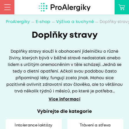
ProAlergiky
E-shop
Výživa a kuchyně
Doplňky strav
Doplňky stravy
Doplňky stravy slouží k obohacení jídelníčku o různé
živiny, kterých bývá v běžné stravě nedostatek anebo
lidem s určitým onemocněním v těle scházejí. Jedná se
tedy o dietní opatření. Ačkoli svou podobou často
připomínají léky, fungují zcela jinak. Mohou sice
pozitivně ovlivnit zdravotní stav člověka, ale to většinou
trvá několik týdnů i měsíců, po které je potřeba...
Více informací
Vybírejte dle kategorie
Intolerance laktózy
Trávení a střeva