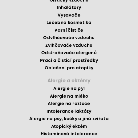
Čističky vzduchu
Inhalátory
Vysavače
Léčebná kosmetika
Parní čističe
Odvlhčovače vzduchu
Zvlhčovače vzduchu
Odstraňovače alergenů
Prací a čisticí prostředky
Oblečení pro atopiky
Alergie a ekzémy
Alergie na pyl
Alergie na mléko
Alergie na roztoče
Intolerance laktózy
Alergie na psy, kočky a jiná zvířata
Atopický ekzém
Histaminová intolerance