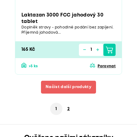
Laktazan 3000 FCC jahodový 30
tablet
Doplněk stravy - pohodlné podání bez zapíjení.
Příjemná jahodová...
165 Kč
>5 ks
Porovnat
Načíst další produkty
1
2