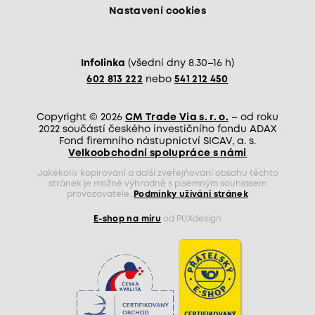
Nastavení cookies
Infolinka
(všední dny 8.30–16 h)
602 813 222
nebo
541 212 450
Copyright © 2026
CM Trade Via s. r. o.
– od roku
2022 součástí českého investičního fondu ADAX
Fond firemního nástupnictví SICAV, a. s.
Velkoobchodní spolupráce s námi
Jakékoliv kopírování a další zveřejňování obsahu těchto
stránek je možné výhradně s písemným souhlasem
provozovatele.
Podmínky užívání stránek
E-shop na míru
od PUXdesign