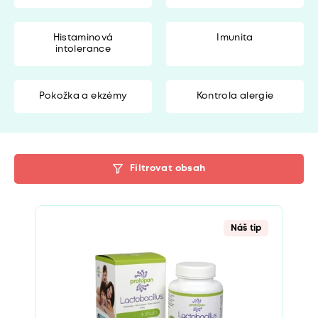
Histaminová
Imunita
intolerance
Pokožka a ekzémy
Kontrola alergie
Filtrovat obsah
Náš tip