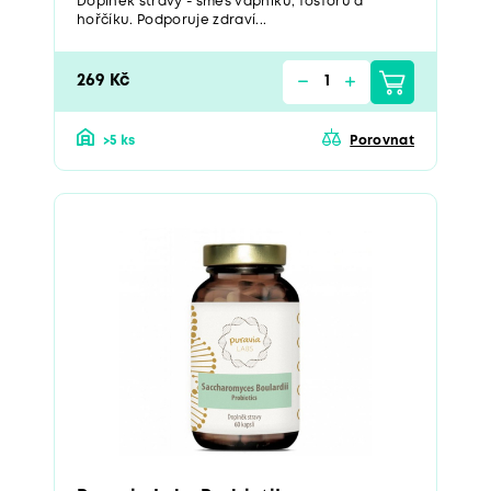
Doplněk stravy - směs vápníku, fosforu a
hořčíku. Podporuje zdraví...
269 Kč
>5 ks
Porovnat