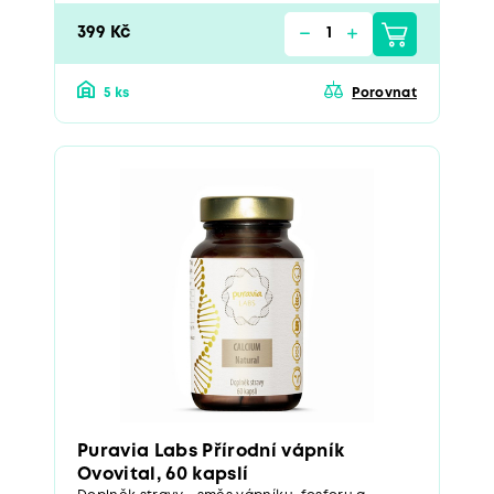
399 Kč
5 ks
Porovnat
Puravia Labs Přírodní vápník
Ovovital, 60 kapslí