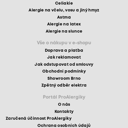
Celiakie
Alergie na včelu, vosu a jiný hmyz
Astma
Alergie na latex
Alergie na slunce
Vše o nákupu v e-shopu
Doprava a platba
Jak reklamovat
Jak odstupovat od smlouvy
Obchodní podmínky
Showroom Brno
Zpětný odběr elektra
Portál ProAlergiky
O nás
Kontakty
Zaručená účinnost ProAlergiky
Ochrana osobních údajů