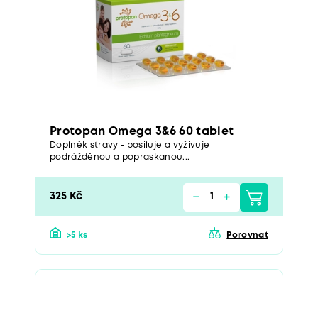
Protopan Omega 3&6 60 tablet
Doplněk stravy - posiluje a vyživuje
podrážděnou a popraskanou...
325 Kč
>5 ks
Porovnat