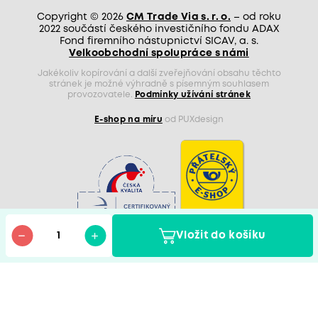
Copyright © 2026
CM Trade Via s. r. o.
– od roku
2022 součástí českého investičního fondu ADAX
Fond firemního nástupnictví SICAV, a. s.
Velkoobchodní spolupráce s námi
Jakékoliv kopírování a další zveřejňování obsahu těchto
stránek je možné výhradně s písemným souhlasem
provozovatele.
Podmínky užívání stránek
E-shop na míru
od PUXdesign
Vložit do košíku