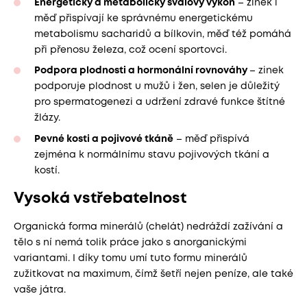
Energetický a metabolický svalový výkon
– zinek i
měď přispívají ke správnému energetickému
metabolismu sacharidů a bílkovin, měď též pomáhá
při přenosu železa, což ocení sportovci.
Podpora plodnosti a hormonální rovnováhy
– zinek
podporuje plodnost u mužů i žen, selen je důležitý
pro spermatogenezi a udržení zdravé funkce štítné
žlázy.
Pevné kosti a pojivové tkáně
– měď přispívá
zejména k normálnímu stavu pojivových tkání a
kostí.
Vysoká vstřebatelnost
Organická forma minerálů (chelát) nedráždí zažívání a
tělo s ní nemá tolik práce jako s anorganickými
variantami. I díky tomu umí tuto formu minerálů
zužitkovat na maximum, čímž šetří nejen peníze, ale také
vaše játra.