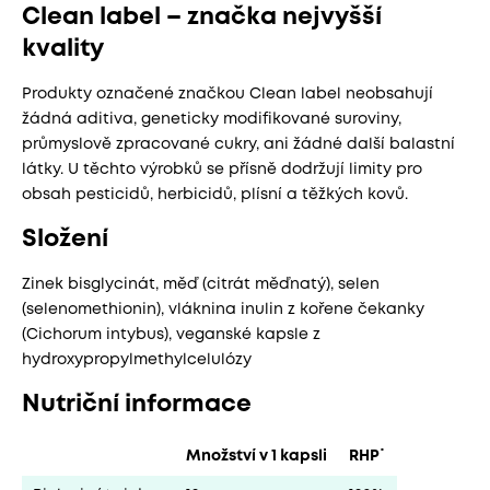
Clean label – značka nejvyšší
kvality
Produkty označené značkou Clean label neobsahují
žádná aditiva, geneticky modifikované suroviny,
průmyslově zpracované cukry, ani žádné další balastní
látky. U těchto výrobků se přísně dodržují limity pro
obsah pesticidů, herbicidů, plísní a těžkých kovů.
Složení
Zinek bisglycinát, měď (citrát měďnatý), selen
(selenomethionin), vláknina inulin z kořene čekanky
(Cichorum intybus), veganské kapsle z
hydroxypropylmethylcelulózy
Nutriční informace
Množství v 1 kapsli
RHP˙