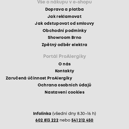
Vše o nákupu v e-shopu
Doprava a platba
Jak reklamovat
Jak odstupovat od smlouvy
Obchodní podmínky
Showroom Brno
Zpětný odběr elektra
Portál ProAlergiky
O nás
Kontakty
Zaručená účinnost ProAlergiky
Ochrana osobních údajů
Nastavení cookies
Infolinka
(všední dny 8.30–16 h)
602 813 222
nebo
541 212 450