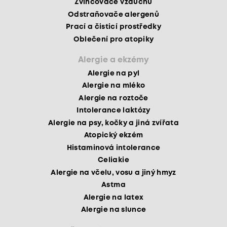
Zvlhčovače vzduchu
Odstraňovače alergenů
Prací a čisticí prostředky
Oblečení pro atopiky
Alergie a ekzémy
Alergie na pyl
Alergie na mléko
Alergie na roztoče
Intolerance laktózy
Alergie na psy, kočky a jiná zvířata
Atopický ekzém
Histaminová intolerance
Celiakie
Alergie na včelu, vosu a jiný hmyz
Astma
Alergie na latex
Alergie na slunce