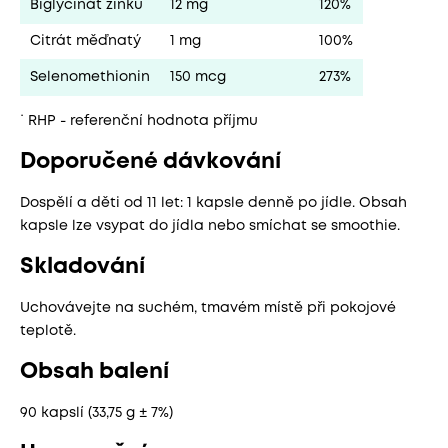
Biglycinát zinku
12 mg
120%
Citrát měďnatý
1 mg
100%
Selenomethionin
150 mcg
273%
˙ RHP - referenční hodnota příjmu
Doporučené dávkování
Dospělí a děti od 11 let: 1 kapsle denně po jídle. Obsah
kapsle lze vsypat do jídla nebo smíchat se smoothie.
Skladování
Uchovávejte na suchém, tmavém místě při pokojové
teplotě.
Obsah balení
90 kapslí (33,75 g ± 7%)