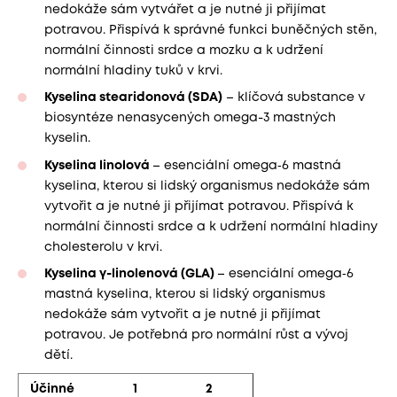
nedokáže sám vytvářet a je nutné ji přijímat
potravou. Přispívá k správné funkci buněčných stěn,
normální činnosti srdce a mozku a k udržení
normální hladiny tuků v krvi.
Kyselina stearidonová (SDA)
– klíčová substance v
biosyntéze nenasycených omega-3 mastných
kyselin.
Kyselina linolová
– esenciální omega‑6 mastná
kyselina, kterou si lidský organismus nedokáže sám
vytvořit a je nutné ji přijímat potravou. Přispívá k
normální činnosti srdce a k udržení normální hladiny
cholesterolu v krvi.
Kyselina γ-linolenová (GLA)
– esenciální omega‑6
mastná kyselina, kterou si lidský organismus
nedokáže sám vytvořit a je nutné ji přijímat
potravou. Je potřebná pro normální růst a vývoj
dětí.
Účinné
1
2