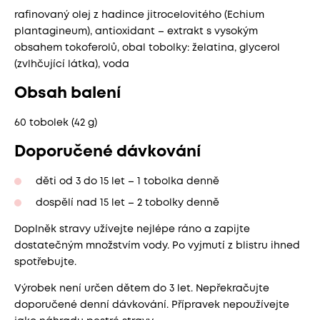
rafinovaný olej z hadince jitrocelovitého (Echium
plantagineum), antioxidant – extrakt s vysokým
obsahem tokoferolů, obal tobolky: želatina, glycerol
(zvlhčující látka), voda
Obsah balení
60 tobolek (42 g)
Doporučené dávkování
děti od 3 do 15 let – 1 tobolka denně
dospělí nad 15 let – 2 tobolky denně
Doplněk stravy užívejte nejlépe ráno a zapijte
dostatečným množstvím vody. Po vyjmutí z blistru ihned
spotřebujte.
Výrobek není určen dětem do 3 let. Nepřekračujte
doporučené denní dávkování. Přípravek nepoužívejte