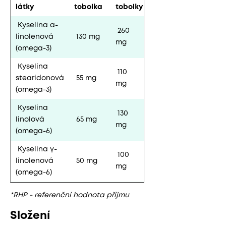
RHP*
látky
tobolka
tobolky
Kyselina α-
260
linolenová
130 mg
-
mg
(omega-3)
Kyselina
110
stearidonová
55 mg
-
mg
(omega-3)
Kyselina
130
linolová
65 mg
-
mg
(omega-6)
Kyselina γ-
100
linolenová
50 mg
-
mg
(omega-6)
*RHP - referenční hodnota příjmu
Složení