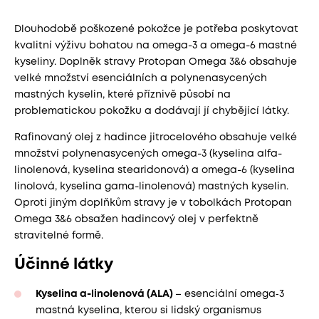
Dlouhodobě poškozené pokožce je potřeba poskytovat
kvalitní výživu bohatou na omega-3 a omega-6 mastné
kyseliny. Doplněk stravy Protopan Omega 3&6 obsahuje
velké množství esenciálních a polynenasycených
mastných kyselin, které příznivě působí na
problematickou pokožku a dodávají jí chybějící látky.
Rafinovaný olej z hadince jitrocelového obsahuje velké
množství polynenasycených omega-3 (kyselina alfa-
linolenová, kyselina stearidonová) a omega-6 (kyselina
linolová, kyselina gama-linolenová) mastných kyselin.
Oproti jiným doplňkům stravy je v tobolkách Protopan
Omega 3&6 obsažen hadincový olej v perfektně
stravitelné formě.
Účinné látky
Kyselina α-linolenová (ALA)
– esenciální omega‑3
mastná kyselina, kterou si lidský organismus