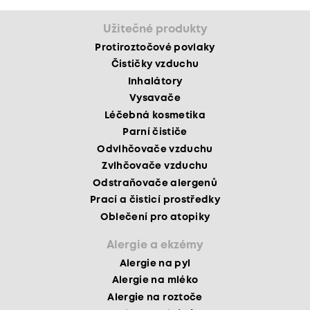
Užitečné produkty
Protiroztočové povlaky
Čističky vzduchu
Inhalátory
Vysavače
Léčebná kosmetika
Parní čističe
Odvlhčovače vzduchu
Zvlhčovače vzduchu
Odstraňovače alergenů
Prací a čisticí prostředky
Oblečení pro atopiky
Alergie a ekzémy
Alergie na pyl
Alergie na mléko
Alergie na roztoče