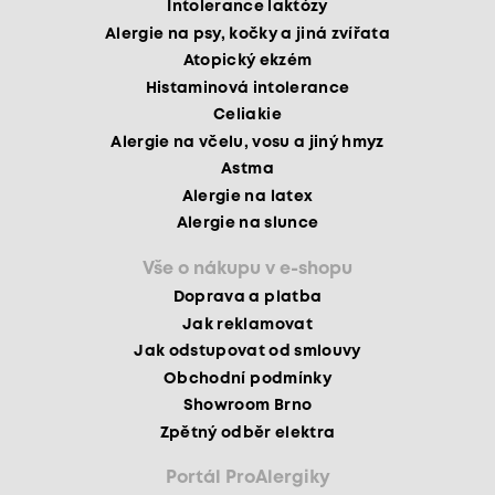
Intolerance laktózy
Alergie na psy, kočky a jiná zvířata
Atopický ekzém
Histaminová intolerance
Celiakie
Alergie na včelu, vosu a jiný hmyz
Astma
Alergie na latex
Alergie na slunce
Vše o nákupu v e-shopu
Doprava a platba
Jak reklamovat
Jak odstupovat od smlouvy
Obchodní podmínky
Showroom Brno
Zpětný odběr elektra
Portál ProAlergiky