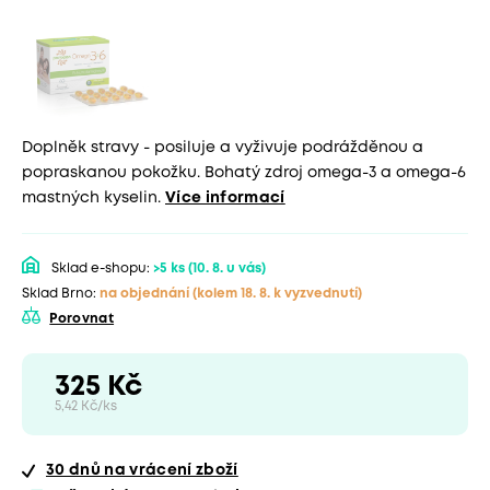
Doplněk stravy - posiluje a vyživuje podrážděnou a
popraskanou pokožku. Bohatý zdroj omega-3 a omega-6
mastných kyselin.
Více informací
Sklad e-shopu:
>5 ks
(10. 8. u vás)
Sklad Brno:
na objednání
(kolem 18. 8. k vyzvednutí)
Porovnat
325 Kč
5,42 Kč/ks
30 dnů
na vrácení zboží