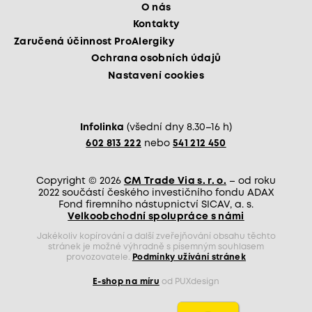
O nás
Kontakty
Zaručená účinnost ProAlergiky
Ochrana osobních údajů
Nastavení cookies
Infolinka
(všední dny 8.30–16 h)
602 813 222
nebo
541 212 450
Copyright © 2026
CM Trade Via s. r. o.
– od roku
2022 součástí českého investičního fondu ADAX
Fond firemního nástupnictví SICAV, a. s.
Velkoobchodní spolupráce s námi
Jakékoliv kopírování a další zveřejňování obsahu těchto
stránek je možné výhradně s písemným souhlasem
provozovatele.
Podmínky užívání stránek
E-shop na míru
od PUXdesign