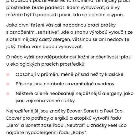
přizpůsobit pouze většině. To znamená, že nějaký prací
prostředek bude padesáti lidem vyhovovat, ale vy
můžete být ti padesáti první, kdo se po něm osypou.
Jako první řešení vás asi napadnou prací prášky
s označením „sensitive“. Jde o snahu výrobců vyloučit ze
složení nějaký častý alergen, většinou se ani nedozvíte
jaký. Třeba vám budou vyhovovat.
O něco vyšší pravděpodobnost kožní snášenlivosti platí
u ekologických pracích prostředků:
Obsahují v průměru méně přísad než ty klasické.
Přísady jsou na obale srozumitelně uvedeny.
Některé cíleně neobsahují nejběžnější alergeny, jako
jsou zejména vonné složky.
Nejrozšířenější jsou značky Ecover, Sonett a Feel Eco.
Ecover pro potřeby alergiků a atopiků vytvořil řadu
„Zero“ a Sonett zase řadu „Neutral“. U značky Feel Eco
najdete hypoalergenní řadu „Baby“.