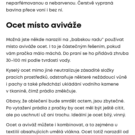
neparfémovanou a nebarvenou. Čerstvě vypraná
bavlna přece voní i bez ní.
Ocet místo aviváže
Možná jste někde narazili na „babskou radu“ používat
místo aviváže ocet. I to je částečným řešením, pokud
vám pračka málo máchá. Do praní se ho přidává zhruba
30–100 ml podle tvrdosti vody.
Kyselý ocet mimo jiné neutralizuje zásadité složky
pracích prostředků, odstraňuje některé nežádoucí vůně
i pachy a také předchází ukládání vodního kamene
v tkanině, čímž prádlo změkčuje.
Obavy, že oblečení bude smrdět octem, jsou zbytečné.
Po vytažení prádla z pračky by ocet měl být ještě cítit,
ale po uschnutí už ani trochu. Ideální je ocet bílý, vinný.
Ocet a aviváž můžete i kombinovat, a to zejména u
textilií obsahujících umělá vlákna. Ocet totiž narozdíl od