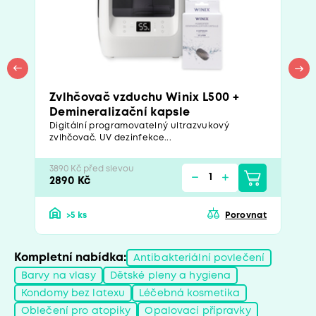
Zvlhčovač vzduchu Winix L500 +
Demineralizační kapsle
Digitální programovatelný ultrazvukový
zvlhčovač. UV dezinfekce...
3890 Kč před slevou
2890 Kč
>5 ks
Porovnat
Kompletní nabídka:
Antibakteriální povlečení
Barvy na vlasy
Dětské pleny a hygiena
Kondomy bez latexu
Léčebná kosmetika
Oblečení pro atopiky
Opalovací přípravky