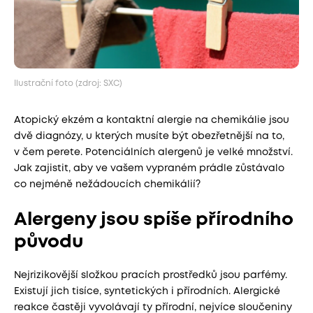
Ilustrační foto (zdroj: SXC)
Atopický ekzém a kontaktní alergie na chemikálie jsou
dvě diagnózy, u kterých musíte být obezřetnější na to,
v čem perete. Potenciálních alergenů je velké množství.
Jak zajistit, aby ve vašem vypraném prádle zůstávalo
co nejméně nežádoucích chemikálií?
Alergeny jsou spíše přírodního
původu
Nejrizikovější složkou pracích prostředků jsou parfémy.
Existují jich tisíce, syntetických i přírodních. Alergické
reakce častěji vyvolávají ty přírodní, nejvíce sloučeniny