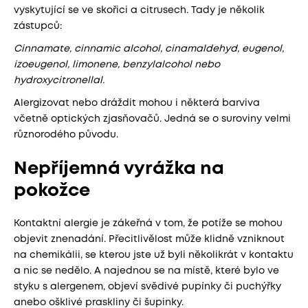
vyskytující se ve skořici a citrusech. Tady je několik
zástupců:
Cinnamate, cinnamic alcohol, cinamaldehyd, eugenol,
izoeugenol, limonene, benzylalcohol nebo
hydroxycitronellal.
Alergizovat nebo dráždit mohou i některá barviva
včetně optických zjasňovačů. Jedná se o suroviny velmi
různorodého původu.
Nepříjemná vyrážka na
pokožce
Kontaktní alergie je zákeřná v tom, že potíže se mohou
objevit znenadání. Přecitlivělost může klidně vzniknout
na chemikálii, se kterou jste už byli několikrát v kontaktu
a nic se nedělo. A najednou se na místě, které bylo ve
styku s alergenem, objeví svědivé pupínky či puchýřky
anebo ošklivé praskliny či šupinky.