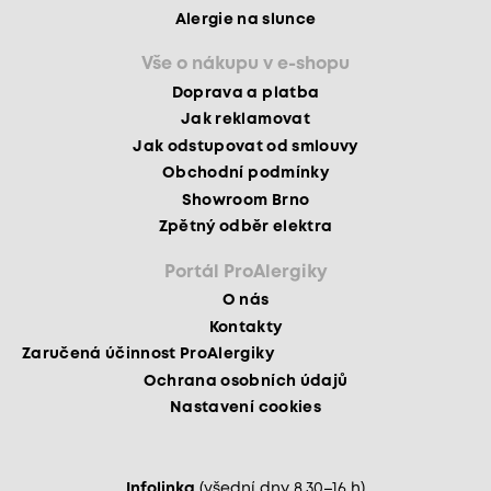
Alergie na slunce
Vše o nákupu v e-shopu
Doprava a platba
Jak reklamovat
Jak odstupovat od smlouvy
Obchodní podmínky
Showroom Brno
Zpětný odběr elektra
Portál ProAlergiky
O nás
Kontakty
Zaručená účinnost ProAlergiky
Ochrana osobních údajů
Nastavení cookies
Infolinka
(všední dny 8.30–16 h)