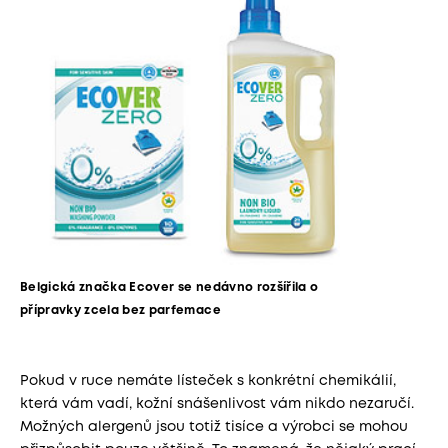
Belgická značka Ecover se nedávno rozšířila o
přípravky zcela bez parfemace
Pokud v ruce nemáte lísteček s konkrétní chemikálií,
která vám vadí, kožní snášenlivost vám nikdo nezaručí.
Možných alergenů jsou totiž tisíce a výrobci se mohou