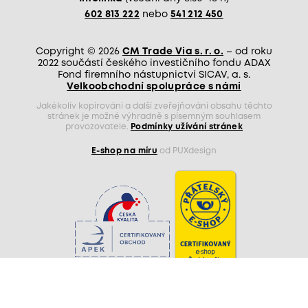
602 813 222
nebo
541 212 450
Copyright © 2026
CM Trade Via s. r. o.
– od roku
2022 součástí českého investičního fondu ADAX
Fond firemního nástupnictví SICAV, a. s.
Velkoobchodní spolupráce s námi
Jakékoliv kopírování a další zveřejňování obsahu těchto
stránek je možné výhradně s písemným souhlasem
provozovatele.
Podmínky užívání stránek
E-shop na míru
od PUXdesign