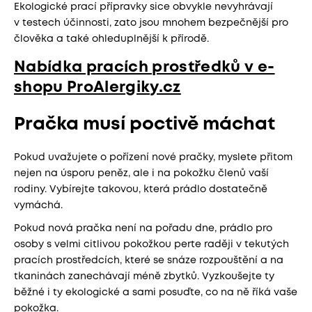
Ekologické prací přípravky sice obvykle nevyhrávají
v testech účinnosti, zato jsou mnohem bezpečnější pro
člověka a také ohleduplnější k přírodě.
Nabídka pracích prostředků v e-
shopu ProAlergiky.cz
Pračka musí poctivě máchat
Pokud uvažujete o pořízení nové pračky, myslete přitom
nejen na úsporu peněz, ale i na pokožku členů vaší
rodiny. Vybírejte takovou, která prádlo dostatečně
vymáchá.
Pokud nová pračka není na pořadu dne, prádlo pro
osoby s velmi citlivou pokožkou perte raději v tekutých
pracích prostředcích, které se snáze rozpouštění a na
tkaninách zanechávají méně zbytků. Vyzkoušejte ty
běžné i ty ekologické a sami posuďte, co na ně říká vaše
pokožka.