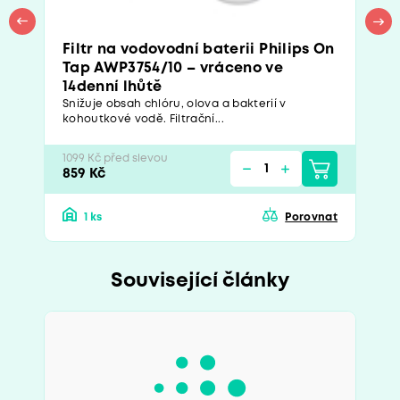
Filtr na vodovodní baterii Philips On
Tap AWP3754/10 – vráceno ve
14denní lhůtě
Snižuje obsah chlóru, olova a bakterií v
kohoutkové vodě. Filtrační...
1099 Kč před slevou
859 Kč
1 ks
Porovnat
Související články