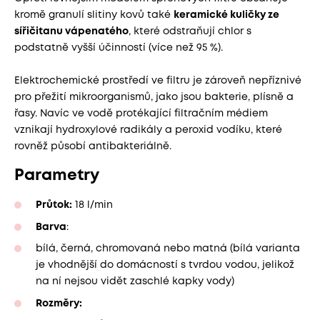
kromě granulí slitiny kovů také
keramické kuličky ze
sířičitanu vápenatého
, které odstraňují chlor s
podstatně vyšší účinností (více než 95 %).
Elektrochemické prostředí ve filtru je zároveň nepříznivé
pro přežití mikroorganismů, jako jsou bakterie, plísně a
řasy. Navíc ve vodě protékající filtračním médiem
vznikají hydroxylové radikály a peroxid vodíku, které
rovněž působí antibakteriálně.
Parametry
Průtok:
18 l/min
Barva
:
bílá, černá, chromovaná nebo matná (bílá varianta
je vhodnější do domácností s tvrdou vodou, jelikož
na ní nejsou vidět zaschlé kapky vody)
Rozměry: