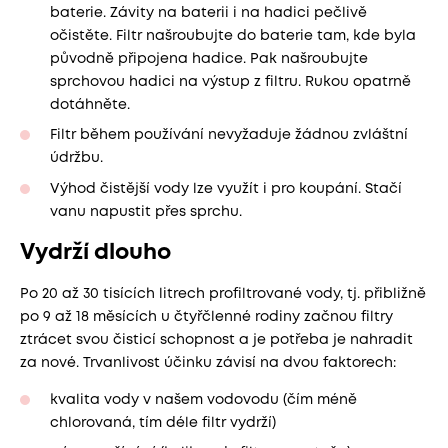
baterie. Závity na baterii i na hadici pečlivě
očistěte. Filtr našroubujte do baterie tam, kde byla
původně připojena hadice. Pak našroubujte
sprchovou hadici na výstup z filtru. Rukou opatrně
dotáhněte.
Filtr během používání nevyžaduje žádnou zvláštní
údržbu.
Výhod čistější vody lze využít i pro koupání. Stačí
vanu napustit přes sprchu.
Vydrží dlouho
Po 20 až 30 tisících litrech profiltrované vody, tj. přibližně
po 9 až 18 měsících u čtyřčlenné rodiny začnou filtry
ztrácet svou čisticí schopnost a je potřeba je nahradit
za nové. Trvanlivost účinku závisí na dvou faktorech:
kvalita vody v našem vodovodu (čím méně
chlorovaná, tím déle filtr vydrží)