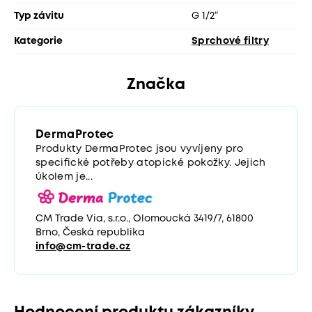
Typ závitu
G 1/2“
Kategorie
Sprchové filtry
Značka
DermaProtec
Produkty DermaProtec jsou vyvíjeny pro
specifické potřeby atopické pokožky. Jejich
úkolem je...
CM Trade Via, s.r.o., Olomoucká 3419/7, 61800
Brno, Česká republika
info@cm-trade.cz