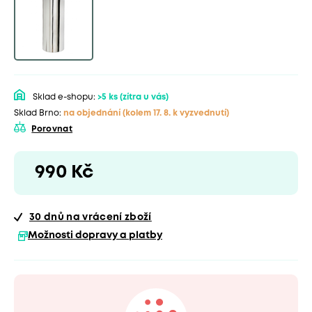
Sklad e-shopu:
>5 ks
(zítra u vás)
Sklad Brno:
na objednání
(kolem 17. 8. k vyzvednutí)
Porovnat
990 Kč
30 dnů
na vrácení zboží
Možnosti dopravy a platby