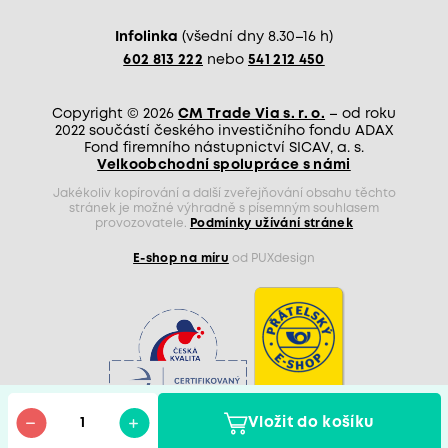
Infolinka
(všední dny 8.30–16 h)
602 813 222
nebo
541 212 450
Copyright © 2026
CM Trade Via s. r. o.
– od roku
2022 součástí českého investičního fondu ADAX
Fond firemního nástupnictví SICAV, a. s.
Velkoobchodní spolupráce s námi
Jakékoliv kopírování a další zveřejňování obsahu těchto
stránek je možné výhradně s písemným souhlasem
provozovatele.
Podmínky užívání stránek
E-shop na míru
od PUXdesign
Vložit do košíku