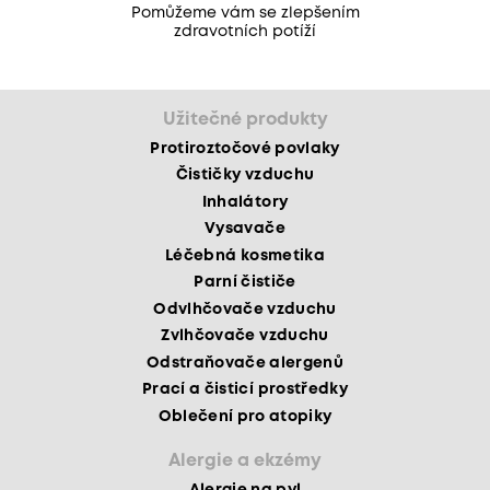
Pomůžeme vám se zlepšením
zdravotních potíží
Užitečné produkty
Protiroztočové povlaky
Čističky vzduchu
Inhalátory
Vysavače
Léčebná kosmetika
Parní čističe
Odvlhčovače vzduchu
Zvlhčovače vzduchu
Odstraňovače alergenů
Prací a čisticí prostředky
Oblečení pro atopiky
Alergie a ekzémy
Alergie na pyl