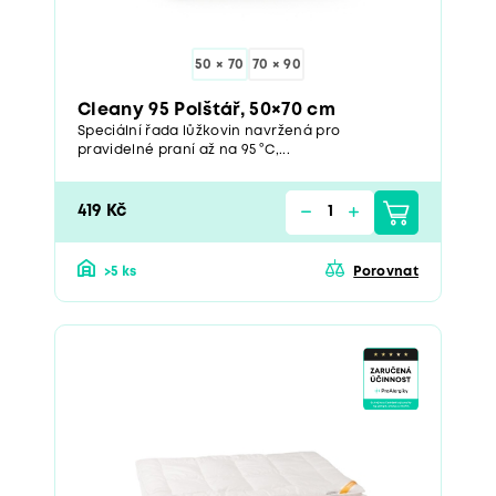
50 × 70
70 × 90
Cleany 95 Polštář, 50×70 cm
Speciální řada lůžkovin navržená pro
pravidelné praní až na 95 °C,...
419 Kč
>5 ks
Porovnat