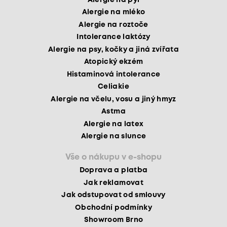
Alergie na mléko
Alergie na roztoče
Intolerance laktózy
Alergie na psy, kočky a jiná zvířata
Atopický ekzém
Histaminová intolerance
Celiakie
Alergie na včelu, vosu a jiný hmyz
Astma
Alergie na latex
Alergie na slunce
Vše o nákupu v e-shopu
Doprava a platba
Jak reklamovat
Jak odstupovat od smlouvy
Obchodní podmínky
Showroom Brno