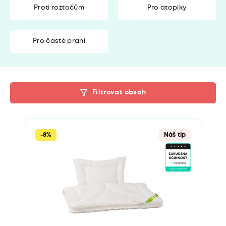
Proti roztočům
Pro atopiky
Pro časté praní
Filtrovat obsah
-8%
Náš tip