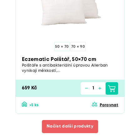
50 × 70
70 × 90
Eczematic Polštář, 50×70 cm
Polštáře s antibakteriální úpravou Allerban
vynikají měkkostí,...
659 Kč
>5 ks
Porovnat
Načíst další produkty