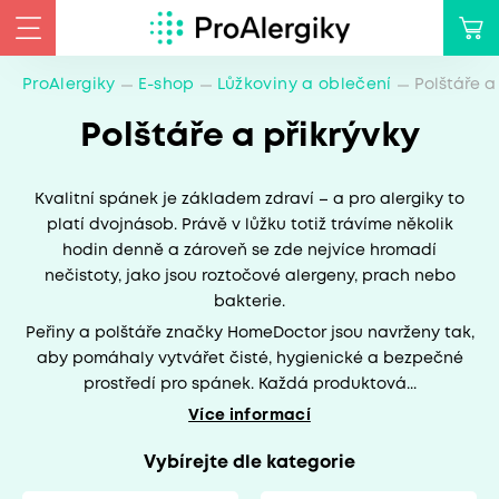
ProAlergiky
E-shop
Lůžkoviny a oblečení
Polštáře a
Polštáře a přikrývky
Kvalitní spánek je základem zdraví – a pro alergiky to
platí dvojnásob. Právě v lůžku totiž trávíme několik
hodin denně a zároveň se zde nejvíce hromadí
nečistoty, jako jsou roztočové alergeny, prach nebo
bakterie.
Peřiny a polštáře značky HomeDoctor jsou navrženy tak,
aby pomáhaly vytvářet čisté, hygienické a bezpečné
prostředí pro spánek. Každá produktová...
Více informací
Vybírejte dle kategorie