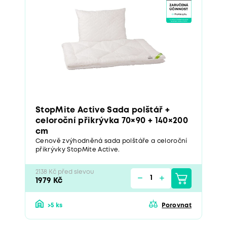
StopMite Active Sada polštář +
celoroční přikrývka 70×90 + 140×200
cm
Cenově zvýhodněná sada polštáře a celoroční
přikrývky StopMite Active.
2138 Kč před slevou
1979 Kč
>5 ks
Porovnat