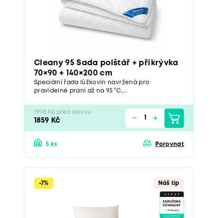
Cleany 95 Sada polštář + přikrývka
70×90 + 140×200 cm
Speciální řada lůžkovin navržená pro
pravidelné praní až na 95 °C,...
1998 Kč před slevou
1859 Kč
5 ks
Porovnat
-7%
Náš tip