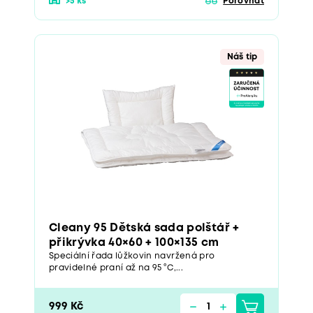
>5 ks
Porovnat
Náš tip
Cleany 95 Dětská sada polštář +
přikrývka 40×60 + 100×135 cm
Speciální řada lůžkovin navržená pro
pravidelné praní až na 95 °C,...
999 Kč