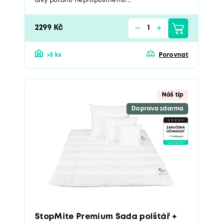
díky potahu nepropustnému...
2299 Kč
>5 ks
Porovnat
Náš tip
Doprava zdarma
StopMite Premium Sada polštář +