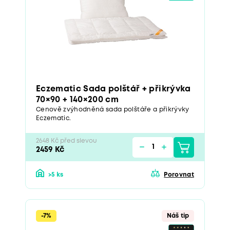
Eczematic Sada polštář + přikrývka
70×90 + 140×200 cm
Cenově zvýhodněná sada polštáře a přikrývky
Eczematic.
2648 Kč před slevou
2459 Kč
>5 ks
Porovnat
-7%
Náš tip