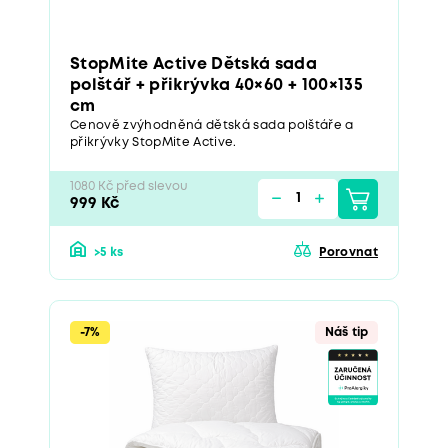
StopMite Active Dětská sada
polštář + přikrývka 40×60 + 100×135
cm
Cenově zvýhodněná dětská sada polštáře a
přikrývky StopMite Active.
1080 Kč před slevou
999 Kč
>5 ks
Porovnat
-7%
Náš tip