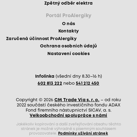
Zpětný odběr elektra
Portál ProAlergiky
O nás
Kontakty
Zaručená účinnost ProAlergiky
Ochrana osobních údajů
Nastavení cookies
Infolinka
(všední dny 8.30–16 h)
602 813 222
nebo
541 212 450
Copyright © 2026
CM Trade Via s. r. o.
– od roku
2022 součástí českého investičního fondu ADAX
Fond firemního nástupnictví SICAV, a. s.
Velkoobchodní spolupráce s námi
Jakékoliv kopírování a další zveřejňování obsahu těchto
stránek je možné výhradně s písemným souhlasem
provozovatele.
Podmínky užívání stránek