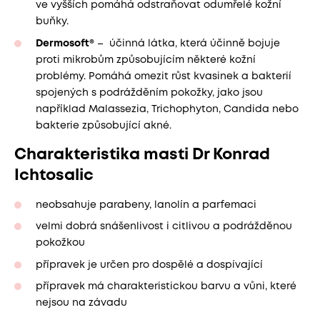
ve vyšších pomáhá odstraňovat odumřelé kožní
buňky.
Dermosoft®
– účinná látka, která účinně bojuje
proti mikrobům způsobujícím některé kožní
problémy. Pomáhá omezit růst kvasinek a bakterií
spojených s podrážděním pokožky, jako jsou
například Malassezia, Trichophyton, Candida nebo
bakterie způsobující akné.
Charakteristika masti Dr Konrad
Ichtosalic
neobsahuje parabeny, lanolín a parfemaci
velmi dobrá snášenlivost i citlivou a podrážděnou
pokožkou
přípravek je určen pro dospělé a dospívající
přípravek má charakteristickou barvu a vůni, které
nejsou na závadu