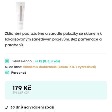
Zklidnění podrážděné a zarudlé pokožky se sklonem k
lokalizovaným zánětlivým projevům. Bez parfemace a
parabenů.
Sklad e-shopu:
>5 ks
(11. 8. u vás)
Sklad Brno:
skladem u dodavatele
(kolem 17. 8. k vyzvednutí)
Porovnat
179 Kč
5966,67 Kč/l
30 dnů
na vrácení zboží