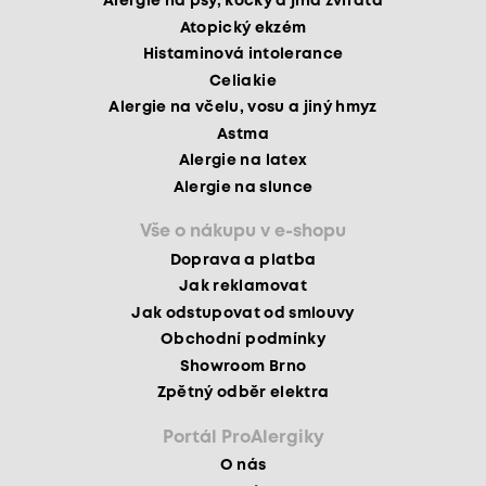
Alergie na psy, kočky a jiná zvířata
Atopický ekzém
Histaminová intolerance
Celiakie
Alergie na včelu, vosu a jiný hmyz
Astma
Alergie na latex
Alergie na slunce
Vše o nákupu v e-shopu
Doprava a platba
Jak reklamovat
Jak odstupovat od smlouvy
Obchodní podmínky
Showroom Brno
Zpětný odběr elektra
Portál ProAlergiky
O nás