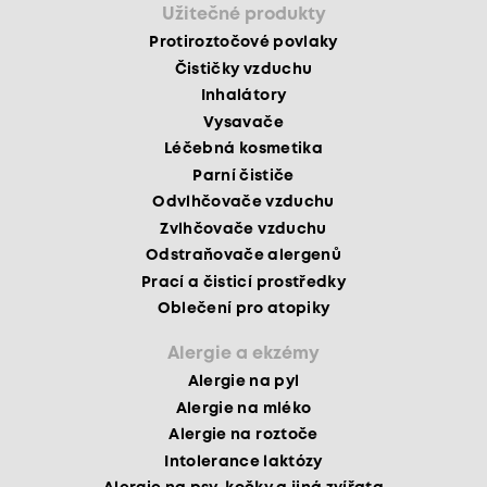
Užitečné produkty
Protiroztočové povlaky
Čističky vzduchu
Inhalátory
Vysavače
Léčebná kosmetika
Parní čističe
Odvlhčovače vzduchu
Zvlhčovače vzduchu
Odstraňovače alergenů
Prací a čisticí prostředky
Oblečení pro atopiky
Alergie a ekzémy
Alergie na pyl
Alergie na mléko
Alergie na roztoče
Intolerance laktózy