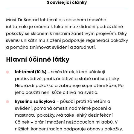
Související články
Mast Dr Konrad Ichtosalic s obsahem tmavého
ichtamolu je určena k lokálnímu zklidnění podrážděné
pokožky se sklonem k místním zánětlivým projevům. Díky
svému unikátnímu složení podporuje regeneraci pokožky
a pomáhá zmírňovat svědění a zarudnutí.
Hlavní účinné látky
Ichtamol (10 %)
– směs látek, které účinkují
protisvědivě, protizánětlivě a slabě antisepticky.
Nedráždí pokožku a zabraňuje šupinatění kůže. Po
jeho použití není kůže citlivá na světlo.
kyselina salicylová
– působí proti zánětům a
svědění, pomáhá omezit nadměrné pocení a
mastnotu pokožky. Má také lehký dezinfekční
účinek – brání množení nežádoucích mikrobů. V
nižších koncentracích podporuje obnovu pokožky,