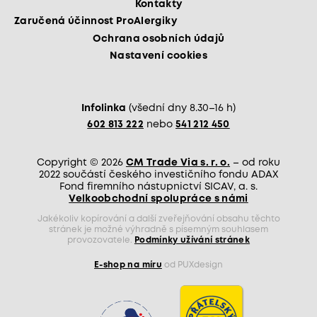
Kontakty
Zaručená účinnost ProAlergiky
Ochrana osobních údajů
Nastavení cookies
Infolinka
(všední dny 8.30–16 h)
602 813 222
nebo
541 212 450
Copyright © 2026
CM Trade Via s. r. o.
– od roku
2022 součástí českého investičního fondu ADAX
Fond firemního nástupnictví SICAV, a. s.
Velkoobchodní spolupráce s námi
Jakékoliv kopírování a další zveřejňování obsahu těchto
stránek je možné výhradně s písemným souhlasem
provozovatele.
Podmínky užívání stránek
E-shop na míru
od PUXdesign