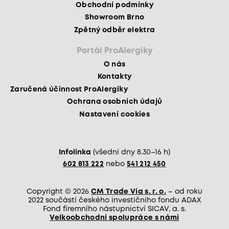
Obchodní podmínky
Showroom Brno
Zpětný odběr elektra
Portál ProAlergiky
O nás
Kontakty
Zaručená účinnost ProAlergiky
Ochrana osobních údajů
Nastavení cookies
Infolinka
(všední dny 8.30–16 h)
602 813 222
nebo
541 212 450
Copyright © 2026
CM Trade Via s. r. o.
– od roku
2022 součástí českého investičního fondu ADAX
Fond firemního nástupnictví SICAV, a. s.
Velkoobchodní spolupráce s námi