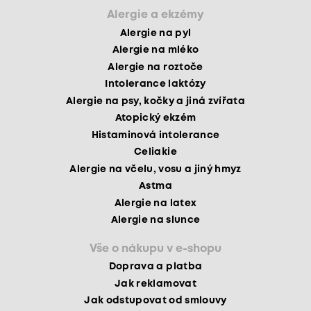
Alergie a ekzémy
Alergie na pyl
Alergie na mléko
Alergie na roztoče
Intolerance laktózy
Alergie na psy, kočky a jiná zvířata
Atopický ekzém
Histaminová intolerance
Celiakie
Alergie na včelu, vosu a jiný hmyz
Astma
Alergie na latex
Alergie na slunce
Vše o nákupu v e-shopu
Doprava a platba
Jak reklamovat
Jak odstupovat od smlouvy