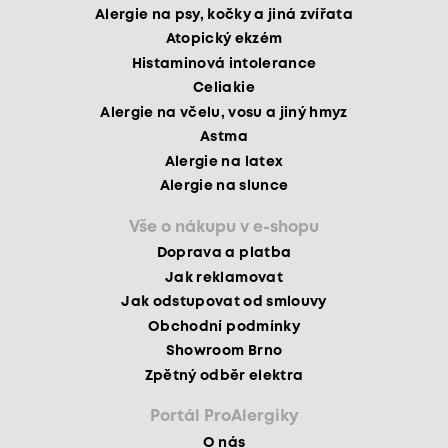
Alergie na psy, kočky a jiná zvířata
Atopický ekzém
Histaminová intolerance
Celiakie
Alergie na včelu, vosu a jiný hmyz
Astma
Alergie na latex
Alergie na slunce
Vše o nákupu v e-shopu
Doprava a platba
Jak reklamovat
Jak odstupovat od smlouvy
Obchodní podmínky
Showroom Brno
Zpětný odběr elektra
Portál ProAlergiky
O nás