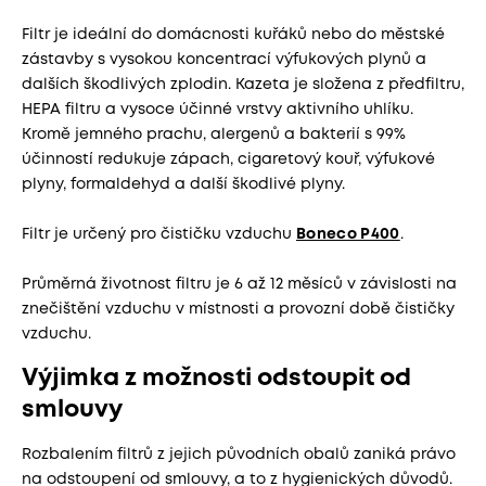
Filtr je ideální do domácnosti kuřáků nebo do městské
zástavby s vysokou koncentrací výfukových plynů a
dalších škodlivých zplodin. Kazeta je složena z předfiltru,
HEPA filtru a vysoce účinné vrstvy aktivního uhlíku.
Kromě jemného prachu, alergenů a bakterií s 99%
účinností redukuje zápach, cigaretový kouř, výfukové
plyny, formaldehyd a další škodlivé plyny.
Filtr je určený pro čističku vzduchu
Boneco P400
.
Průměrná životnost filtru je 6 až 12 měsíců v závislosti na
znečištění vzduchu v místnosti a provozní době čističky
vzduchu.
Výjimka z možnosti odstoupit od
smlouvy
Rozbalením filtrů z jejich původních obalů zaniká právo
na odstoupení od smlouvy, a to z hygienických důvodů.