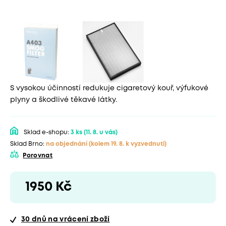
S vysokou účinností redukuje cigaretový kouř, výfukové
plyny a škodlivé těkavé látky.
Sklad e-shopu:
3 ks
(11. 8. u vás)
Sklad Brno:
na objednání
(kolem 19. 8. k vyzvednutí)
Porovnat
1950 Kč
30 dnů
na vrácení zboží