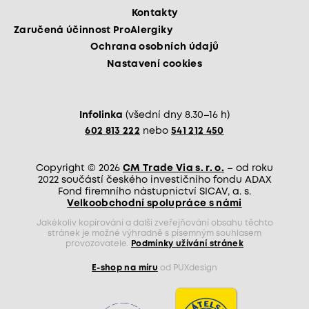
Kontakty
Zaručená účinnost ProAlergiky
Ochrana osobních údajů
Nastavení cookies
Infolinka
(všední dny 8.30–16 h)
602 813 222
nebo
541 212 450
Copyright © 2026
CM Trade Via s. r. o.
– od roku
2022 součástí českého investičního fondu ADAX
Fond firemního nástupnictví SICAV, a. s.
Velkoobchodní spolupráce s námi
Jakékoliv kopírování a další zveřejňování obsahu těchto
stránek je možné výhradně s písemným souhlasem
provozovatele.
Podmínky užívání stránek
E-shop na míru
od PUXdesign