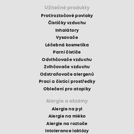
Užitečné produkty
Protiroztočové povlaky
Čističky vzduchu
Inhalátory
Vysavače
Léčebná kosmetika
Parní čističe
Odvlhčovače vzduchu
Zvlhčovače vzduchu
Odstraňovače alergenů
Prací a čisticí prostředky
Oblečení pro atopiky
Alergie a ekzémy
Alergie na pyl
Alergie na mléko
Alergie na roztoče
Intolerance laktózy