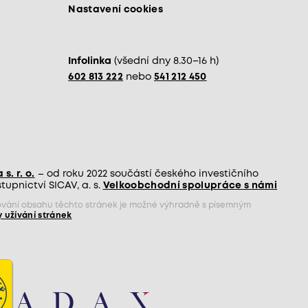
Nastavení cookies
Infolinka
(všední dny 8.30–16 h)
602 813 222
nebo
541 212 450
s. r. o.
– od roku 2022 součástí českého investičního
upnictví SICAV, a. s.
Velkoobchodní spolupráce s námi
jňování obsahu těchto stránek je možné výhradně s písemným
 užívání stránek