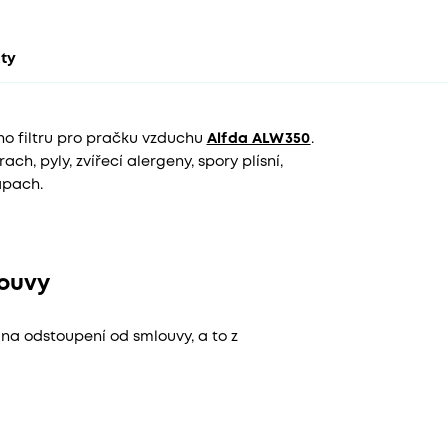
kty
o filtru pro pračku vzduchu
Alfda ALW350
.
ch, pyly, zvířecí alergeny, spory plísní,
ápach.
louvy
 na odstoupení od smlouvy, a to z