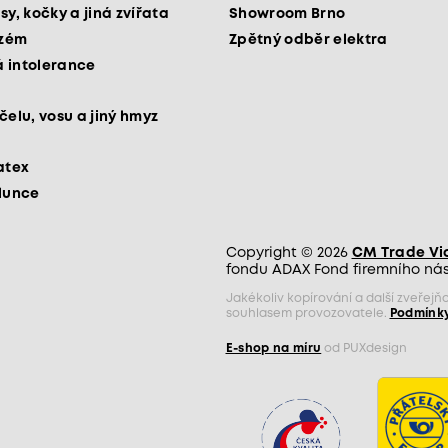
sy, kočky a jiná zvířata
Showroom Brno
kzém
Zpětný odběr elektra
 intolerance
čelu, vosu a jiný hmyz
atex
slunce
Copyright © 2026
CM Trade Via 
fondu ADAX Fond firemního nást
Jakékoliv kopírování a další zveře
souhlasem provozovatele.
Podmínky
E-shop na míru
od PUXdesign