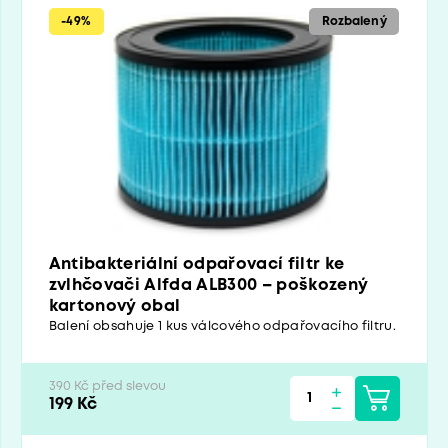
-49%
Rozbalený
Antibakteriální odpařovací filtr ke
zvlhčovači Alfda ALB300 – poškozený
kartonový obal
Balení obsahuje 1 kus válcového odpařovacího filtru.
390 Kč před slevou
199 Kč