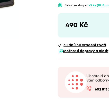
Sklad e-shopu:
>5 ks
(10. 8. u
490 Kč
30 dnů
na vrácení zboží
Možnosti dopravy a platb
Chcete si do
vám odborn
602 813 