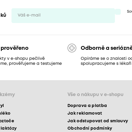
So
iků
 prověřeno
Odborně a seriózn
kty v e-shopu pečlivě
Opíráme se o znalosti o
áme, prověřujeme a testujeme
spolupracujeme s lékaři
ekzémy
Vše o nákupu v e-shopu
yl
Doprava a platba
mléko
Jak reklamovat
roztoče
Jak odstupovat od smlouvy
 laktózy
Obchodní podmínky