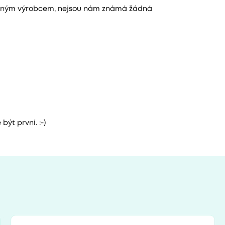
leným výrobcem, nejsou nám známá žádná
ýt první. :-)