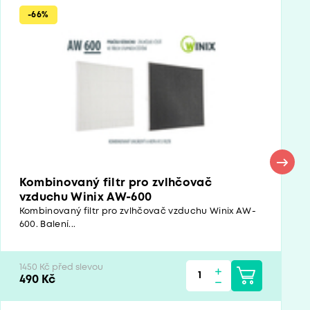
-66%
Kombinovaný filtr pro zvlhčovač
vzduchu Winix AW-600
Kombinovaný filtr pro zvlhčovač vzduchu Winix AW-
600. Balení...
1450 Kč před slevou
490 Kč