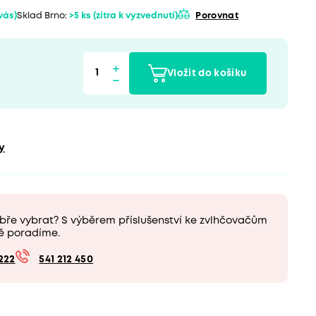
 vás)
Sklad Brno:
>5 ks
(zítra k vyzvednutí)
Porovnat
Vložit do košíku
y
bře vybrat? S výběrem příslušenství ke zvlhčovačům
ě poradíme.
222
541 212 450