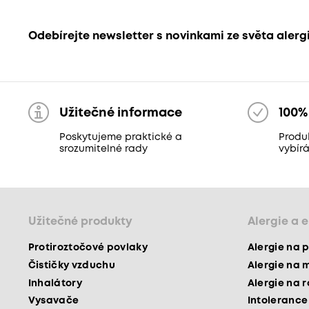
Odebírejte newsletter s novinkami ze světa alerg
Užitečné informace
100%
Poskytujeme praktické a
Produ
srozumitelné rady
vybír
Užitečné produkty
Alergie a 
Protiroztočové povlaky
Alergie na p
Čističky vzduchu
Alergie na 
Inhalátory
Alergie na 
Vysavače
Intolerance