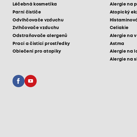
Léčebná kosmetika
Alergie na p
Parní čističe
Atopický e
Odvlhčovače vzduchu
Histaminová
Zvlhčovače vzduchu
Celiakie
Odstraňovače alergenů
Alergie na v
Prací a čisticí prostředky
Astma
Oblečení pro atopiky
Alergie na l
Alergie na 