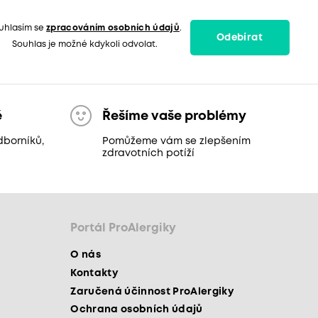
uhlasím se
zpracováním osobních údajů
.
Odebírat
Souhlas je možné kdykoli odvolat.
ě
Řešíme vaše problémy
dborníků,
Pomůžeme vám se zlepšením
zdravotních potíží
Portál ProAlergiky
O nás
Kontakty
Zaručená účinnost ProAlergiky
Ochrana osobních údajů