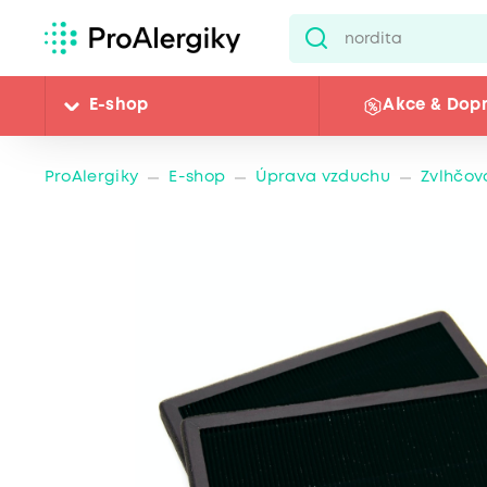
E-shop
Akce & Dop
ProAlergiky
E-shop
Úprava vzduchu
Zvlhčov