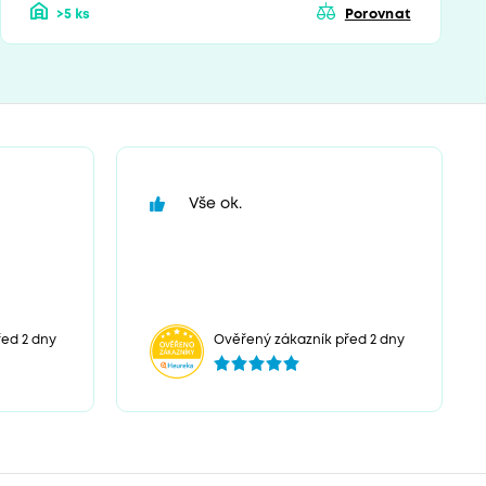
>5 ks
Porovnat
Vše ok.
ed 2 dny
Ověřený zákazník před 2 dny