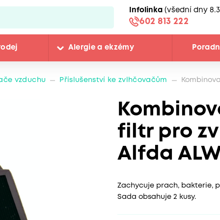
Infolinka
(všední dny 8.3
602 813 222
rodej
Alergie a ekzémy
Porad
ače vzduchu
Příslušenství ke zvlhčovačům
Kombinovan
Kombinova
filtr pro 
Alfda AL
Zachycuje prach, bakterie, p
Sada obsahuje 2 kusy.