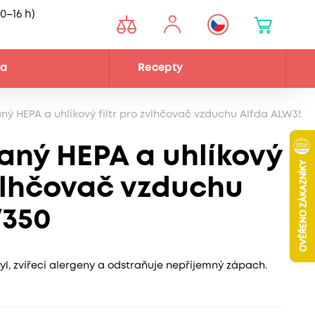
0–16 h)
na
Recepty
ý HEPA a uhlíkový filtr pro zvlhčovač vzduchu Alfda ALW350
ný HEPA a uhlíkový
zvlhčovač vzduchu
W350
yl, zvířecí alergeny a odstraňuje nepříjemný zápach.