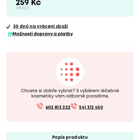
259 Kč
518 Kč/l
30 dnů
na vrácení zboží
Možnosti dopravy a platby
Chcete si dobře vybrat? S výběrem léčebné
kosmetiky vám odborně poradíme.
602 813 222
541 212 450
Popis produktu