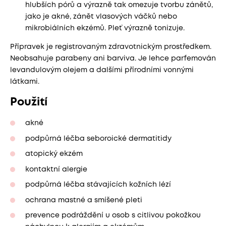
hlubších pórů a výrazně tak omezuje tvorbu zánětů,
jako je akné, zánět vlasových váčků nebo
mikrobiálních ekzémů. Pleť výrazně tonizuje.
Přípravek je registrovaným zdravotnickým prostředkem.
Neobsahuje parabeny ani barviva. Je lehce parfemován
levandulovým olejem a dalšími přírodními vonnými
látkami.
Použití
akné
podpůrná léčba seboroické dermatitidy
atopický ekzém
kontaktní alergie
podpůrná léčba stávajících kožních lézí
ochrana mastné a smíšené pleti
prevence podráždění u osob s citlivou pokožkou