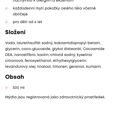
náchylnou k alergiím a ekzémům
každodenní mytí pokožky celého těla včetně
obličeje
pro děti od 6 let
Složení
Voda, laurethsulfát sodný, kokoamidopropyl betain,
glycerin, coco-glucoside, glykol distearát, Cocoamide
DEA, nanostříbro, kaolin, chlorid sodný, kyselina
citronová, fenoxyethanol, ethylhexylglycerin,
levandulový olej, linalool, limonen, geraniol, kumarin.
Obsah
500 ml
Mýdla jsou registrovaná jako zdravotnický prostředek.