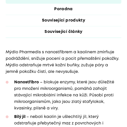
Poradna
Související produkty
Související články
Mýdlo Pharmedis s nanostříbrem a kaolinem zmírňuje
podráždění, snižuje pocení a pocit přemaštění pokožky.
Mýdlo odstraňuje mrtvé kožní buňky, zužuje póry a
jemně pokožku čistí, ale nevysušuje.
Nanostříbro
– blokuje enzymy, které jsou důležité
pro množení mikroorganismů, pomáhá zahojit
stávající mikrobiální infekce na kůži. Působí proti
mikroorganismům, jako jsou zlatý stafylokok,
kvasinky, plísně a viry.
Bílý jíl
– neboli kaolin je ušlechtilý jíl, který
odstraňuje přebytečný maz z povrchových i