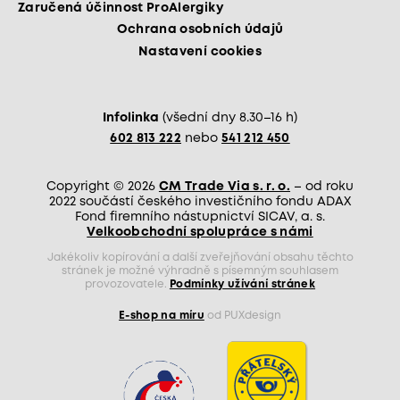
Zaručená účinnost ProAlergiky
Ochrana osobních údajů
Nastavení cookies
Infolinka
(všední dny 8.30–16 h)
602 813 222
nebo
541 212 450
Copyright © 2026
CM Trade Via s. r. o.
– od roku
2022 součástí českého investičního fondu ADAX
Fond firemního nástupnictví SICAV, a. s.
Velkoobchodní spolupráce s námi
Jakékoliv kopírování a další zveřejňování obsahu těchto
stránek je možné výhradně s písemným souhlasem
provozovatele.
Podmínky užívání stránek
E-shop na míru
od PUXdesign