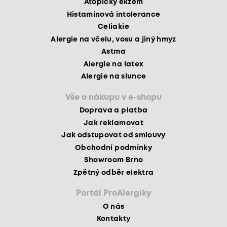
Atopický ekzém
Histaminová intolerance
Celiakie
Alergie na včelu, vosu a jiný hmyz
Astma
Alergie na latex
Alergie na slunce
Vše o nákupu v e-shopu
Doprava a platba
Jak reklamovat
Jak odstupovat od smlouvy
Obchodní podmínky
Showroom Brno
Zpětný odběr elektra
Portál ProAlergiky
O nás
Kontakty