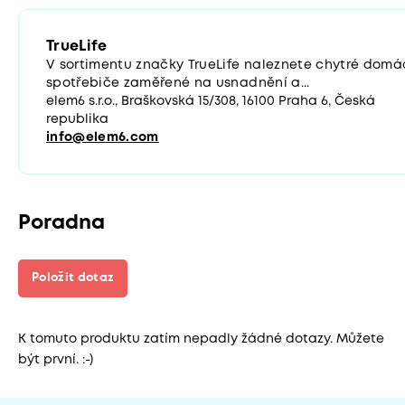
TrueLife
V sortimentu značky TrueLife naleznete chytré domá
spotřebiče zaměřené na usnadnění a...
elem6 s.r.o., Braškovská 15/308, 16100 Praha 6, Česká
republika
info@elem6.com
Poradna
Položit dotaz
K tomuto produktu zatím nepadly žádné dotazy. Můžete
být první. :-)