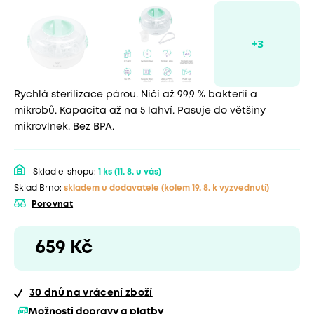
Rychlá sterilizace párou. Ničí až 99,9 % bakterií a
mikrobů. Kapacita až na 5 lahví. Pasuje do většiny
mikrovlnek. Bez BPA.
Sklad e-shopu:
1 ks
(11. 8. u vás)
Sklad Brno:
skladem u dodavatele
(kolem 19. 8. k vyzvednutí)
Porovnat
659 Kč
30 dnů
na vrácení zboží
Možnosti dopravy a platby