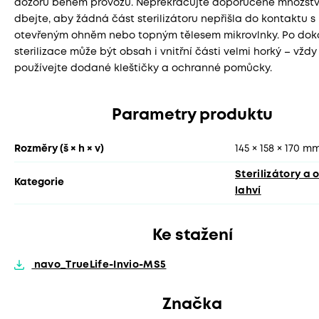
dozoru během provozu. Nepřekračujte doporučené množstv
dbejte, aby žádná část sterilizátoru nepřišla do kontaktu s
otevřeným ohněm nebo topným tělesem mikrovlnky. Po dok
sterilizace může být obsah i vnitřní části velmi horký – vždy
používejte dodané kleštičky a ochranné pomůcky.
Parametry produktu
Rozměry (š × h × v)
145 × 158 × 170 m
Sterilizátory a 
Kategorie
lahví
Ke stažení
navo_TrueLife-Invio-MS5
Značka