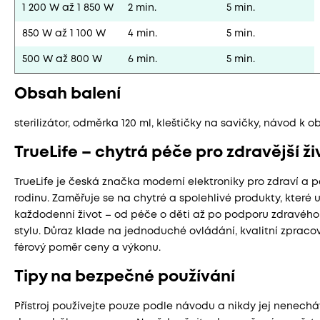
1 200 W až 1 850 W
2 min.
5 min.
850 W až 1 100 W
4 min.
5 min.
500 W až 800 W
6 min.
5 min.
Obsah balení
sterilizátor, odměrka 120 ml, kleštičky na savičky, návod k o
TrueLife – chytrá péče pro zdravější ži
TrueLife je česká značka moderní elektroniky pro zdraví a p
rodinu. Zaměřuje se na chytré a spolehlivé produkty, které 
každodenní život – od péče o děti až po podporu zdravého
stylu. Důraz klade na jednoduché ovládání, kvalitní zpraco
férový poměr ceny a výkonu.
Tipy na bezpečné používání
Přístroj používejte pouze podle návodu a nikdy jej nenechá