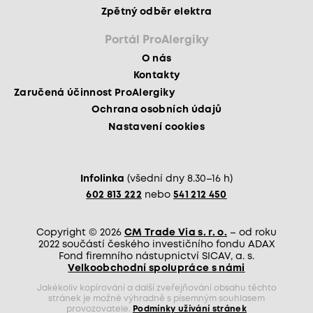
Zpětný odběr elektra
Portál ProAlergiky
O nás
Kontakty
Zaručená účinnost ProAlergiky
Ochrana osobních údajů
Nastavení cookies
Infolinka
(všední dny 8.30–16 h)
602 813 222
nebo
541 212 450
Copyright © 2026
CM Trade Via s. r. o.
– od roku
2022 součástí českého investičního fondu ADAX
Fond firemního nástupnictví SICAV, a. s.
Velkoobchodní spolupráce s námi
Jakékoliv kopírování a další zveřejňování obsahu těchto
stránek je možné výhradně s písemným souhlasem
provozovatele.
Podmínky užívání stránek