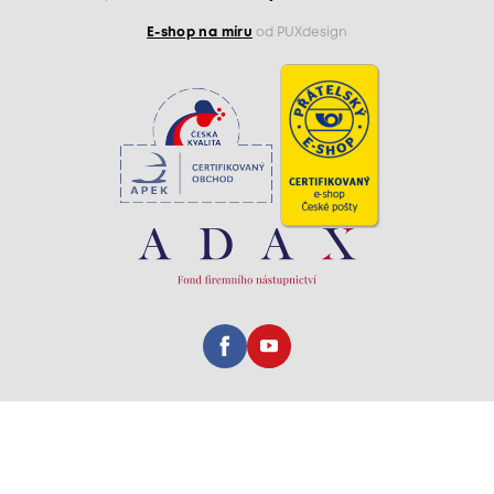
E-shop na míru
od PUXdesign