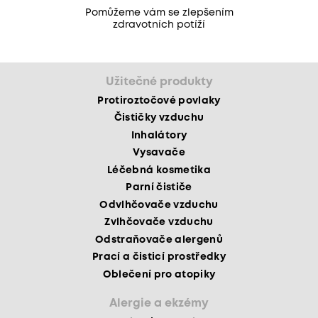
Pomůžeme vám se zlepšením
zdravotních potíží
Užitečné produkty
Protiroztočové povlaky
Čističky vzduchu
Inhalátory
Vysavače
Léčebná kosmetika
Parní čističe
Odvlhčovače vzduchu
Zvlhčovače vzduchu
Odstraňovače alergenů
Prací a čisticí prostředky
Oblečení pro atopiky
Alergie a ekzémy