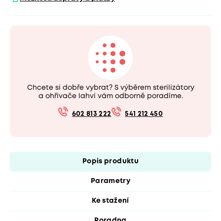
Chcete si dobře vybrat? S výběrem sterilizátory
a ohřívače lahví vám odborně poradíme.
602 813 222
541 212 450
Popis produktu
Parametry
Ke stažení
Poradna