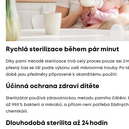
Rychlá sterilizace během pár minut
Díky parní metodě sterilizace trvá celý proces pouze asi 2 
přesný čas se liší podle výkonu vaší mikrovlnné trouby. Po t
době jsou předměty připravené k okamžitému použití.
Účinná ochrana zdraví dítěte
Sterilizátor používá zdravotnickou metodu parního čištění, k
až 99,9 % bakterií a mikrobů, a přitom není potřeba žádných
chemikálií.
Dlouhodobá sterilita až 24 hodin