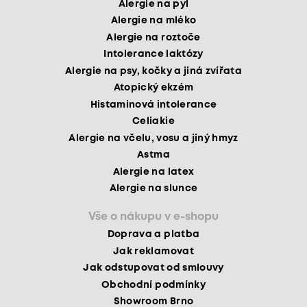
Alergie na pyl
Alergie na mléko
Alergie na roztoče
Intolerance laktózy
Alergie na psy, kočky a jiná zvířata
Atopický ekzém
Histaminová intolerance
Celiakie
Alergie na včelu, vosu a jiný hmyz
Astma
Alergie na latex
Alergie na slunce
Vše o nákupu v e-shopu
Doprava a platba
Jak reklamovat
Jak odstupovat od smlouvy
Obchodní podmínky
Showroom Brno