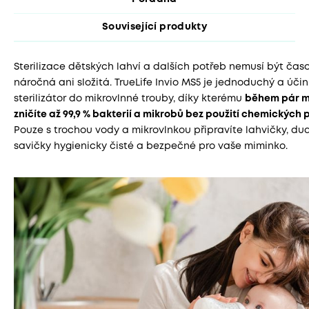
Související produkty
Sterilizace dětských lahví a dalších potřeb nemusí být čas
náročná ani složitá. TrueLife Invio MS5 je jednoduchý a úči
sterilizátor do mikrovlnné trouby, díky kterému
během pár m
zničíte až 99,9 % bakterií a mikrobů bez použití chemických 
Pouze s trochou vody a mikrovlnkou připravíte lahvičky, dud
savičky hygienicky čisté a bezpečné pro vaše miminko.