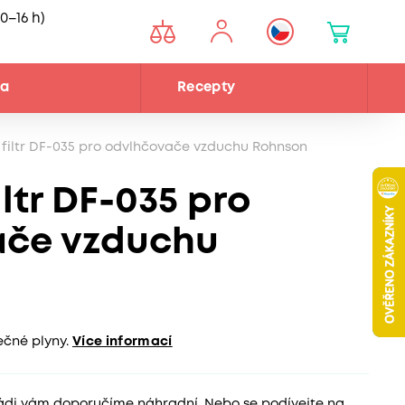
0–16 h)
na
Recepty
 filtr DF-035 pro odvlhčovače vzduchu Rohnson
iltr DF-035 pro
ače vzduchu
čné plyny.
Více informací
 rádi vám doporučíme náhradní. Nebo se podívejte na