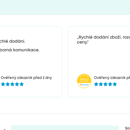
„Rychlé dodání zboží, ro
chlé dodání.
ceny.“
borná komunikace.
Ověřený zákazník před 2 dny
Ověřený zákazník př
So