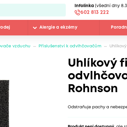
Infolinka
(všední dny 8.3
602 813 222
rodej
Alergie a ekzémy
Porad
ovače vzduchu
Příslušenství k odvlhčovačům
Uhlíkový
Uhlíkový f
odvlhčov
Rohnson
Odstraňuje pachy a nebezpe
Produkt není dostupný
, ale