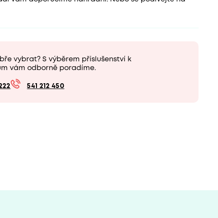
bře vybrat? S výběrem příslušenství k
ům vám odborně poradíme.
222
541 212 450