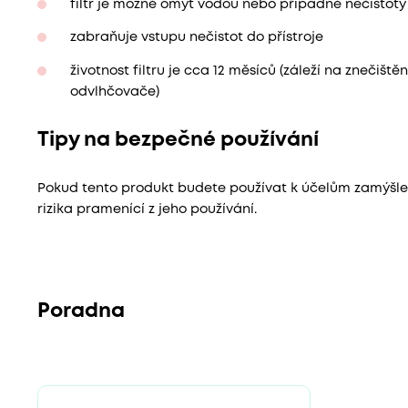
filtr je možné omýt vodou nebo případné nečistoty
zabraňuje vstupu nečistot do přístroje
životnost filtru je cca 12 měsíců (záleží na znečišt
odvlhčovače)
Tipy na bezpečné používání
Pokud tento produkt budete používat k účelům zamýš
rizika pramenící z jeho používání.
Poradna