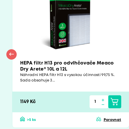
HEPA filtr H13 pro odvlhčovače Meaco
Dry Arete® 10L a 12L
Náhradní HEPA filtr H13 s vysokou účinností 99,75 %.
Sada obsahuje 3...
1149 Kč
>5 ks
Porovnat