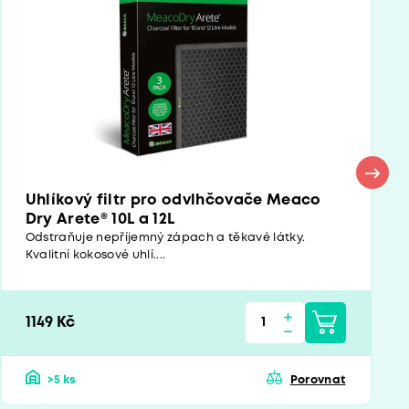
Uhlíkový filtr pro odvlhčovače Meaco
Dry Arete® 10L a 12L
Odstraňuje nepříjemný zápach a těkavé látky.
Kvalitní kokosové uhlí....
1149 Kč
>5 ks
Porovnat