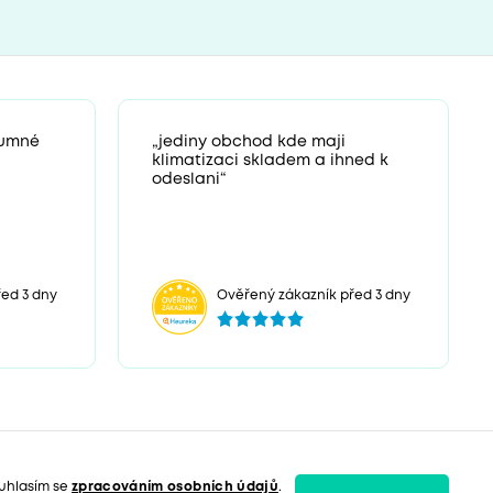
zumné
„jediny obchod kde maji
klimatizaci skladem a ihned k
odeslani“
ed 3 dny
Ověřený zákazník před 3 dny
uhlasím se
zpracováním osobních údajů
.