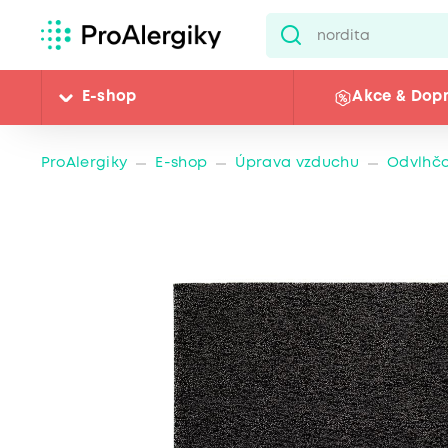
E-shop
Akce & Dop
ProAlergiky
E-shop
Úprava vzduchu
Odvlhč