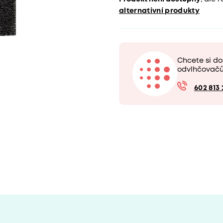
alternativní produkty
Chcete si do
odvlhčovač
602 813 