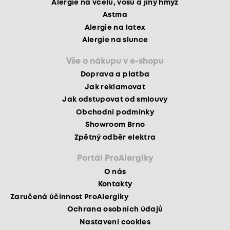
Alergie na včelu, vosu a jiný hmyz
Astma
Alergie na latex
Alergie na slunce
Vše o nákupu v e-shopu
Doprava a platba
Jak reklamovat
Jak odstupovat od smlouvy
Obchodní podmínky
Showroom Brno
Zpětný odběr elektra
Portál ProAlergiky
O nás
Kontakty
Zaručená účinnost ProAlergiky
Ochrana osobních údajů
Nastavení cookies