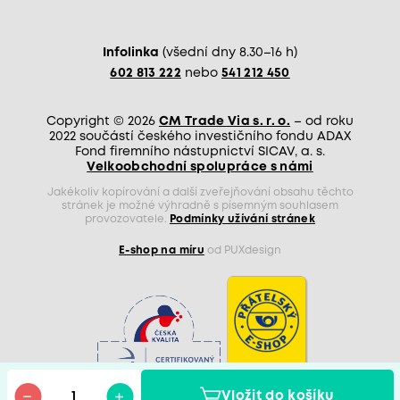
Infolinka
(všední dny 8.30–16 h)
602 813 222
nebo
541 212 450
Copyright © 2026
CM Trade Via s. r. o.
– od roku
2022 součástí českého investičního fondu ADAX
Fond firemního nástupnictví SICAV, a. s.
Velkoobchodní spolupráce s námi
Jakékoliv kopírování a další zveřejňování obsahu těchto
stránek je možné výhradně s písemným souhlasem
provozovatele.
Podmínky užívání stránek
E-shop na míru
od PUXdesign
Vložit do košíku