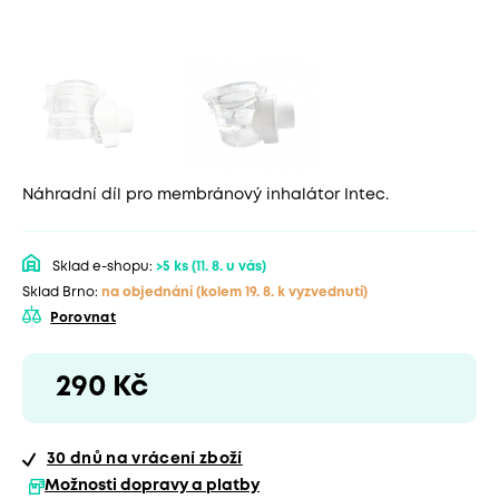
Náhradní díl pro membránový inhalátor Intec.
Sklad e-shopu:
>5 ks
(11. 8. u vás)
Sklad Brno:
na objednání
(kolem 19. 8. k vyzvednutí)
Porovnat
290 Kč
30 dnů
na vrácení zboží
Možnosti dopravy a platby