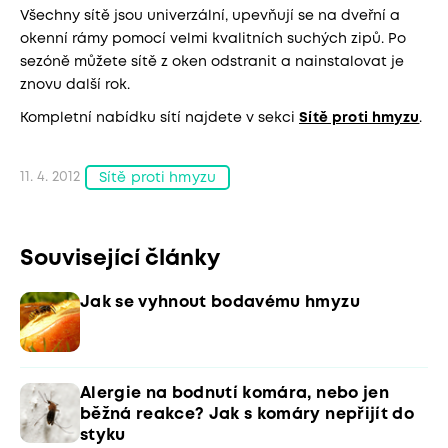
Všechny sítě jsou univerzální, upevňují se na dveřní a
okenní rámy pomocí velmi kvalitních suchých zipů. Po
sezóně můžete sítě z oken odstranit a nainstalovat je
znovu další rok.
Kompletní nabídku sítí najdete v sekci
Sítě proti hmyzu
.
11. 4. 2012
Sítě proti hmyzu
Související články
Jak se vyhnout bodavému hmyzu
Alergie na bodnutí komára, nebo jen
běžná reakce? Jak s komáry nepřijít do
styku