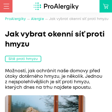
ProAlergiky
Alergie
Jak vybrat okenní síť proti hmyzu
Jak vybrat okenní síť proti
hmyzu
Sítě proti hmyzu
Možností, jak ochránit naše domovy před
útoky dotěrného hmyzu, je několik. Jednou
z nejspolehlivějších je síť proti hmyzu,
kterých dnes na trhu najdete spoustu.