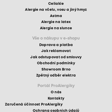
Celiakie
Alergie na včelu, vosu a jiný hmyz
Astma
Alergie na latex
Alergie na slunce
Vše o nákupu v e-shopu
Doprava a platba
Jak reklamovat
Jak odstupovat od smlouvy
Obchodní podmínky
Showroom Brno
Zpětný odběr elektra
Portál ProAlergiky
O nás
Kontakty
Zaručená účinnost ProAlergiky
Ochrana osobních údajů