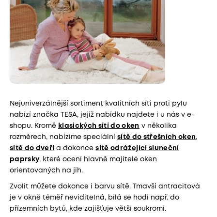
Nejuniverzálnější sortiment kvalitních sítí proti pylu
nabízí značka TESA, jejíž nabídku najdete i u nás v e-
shopu. Kromě
klasických sítí do oken
v několika
rozměrech, nabízíme speciální
sítě do střešních oken
,
sítě do dveří
a dokonce
sítě odrážející sluneční
paprsky
, které ocení hlavně majitelé oken
orientovaných na jih.
Zvolit můžete dokonce i barvu sítě. Tmavší antracitová
je v okně téměř neviditelná, bílá se hodí např. do
přízemních bytů, kde zajišťuje větší soukromí.