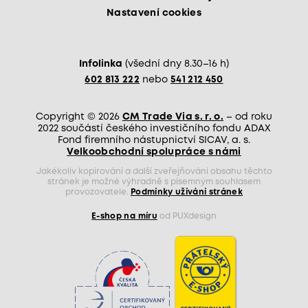
Nastavení cookies
Infolinka
(všední dny 8.30–16 h)
602 813 222
nebo
541 212 450
Copyright © 2026
CM Trade Via s. r. o.
– od roku
2022 součástí českého investičního fondu ADAX
Fond firemního nástupnictví SICAV, a. s.
Velkoobchodní spolupráce s námi
Jakékoliv kopírování a další zveřejňování obsahu těchto
stránek je možné výhradně s písemným souhlasem
provozovatele.
Podmínky užívání stránek
E-shop na míru
od PUXdesign