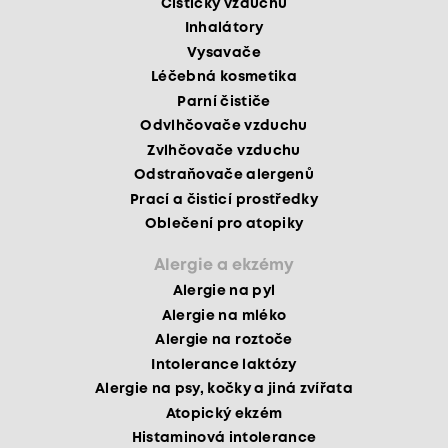
Čističky vzduchu
Inhalátory
Vysavače
Léčebná kosmetika
Parní čističe
Odvlhčovače vzduchu
Zvlhčovače vzduchu
Odstraňovače alergenů
Prací a čisticí prostředky
Oblečení pro atopiky
Alergie a ekzémy
Alergie na pyl
Alergie na mléko
Alergie na roztoče
Intolerance laktózy
Alergie na psy, kočky a jiná zvířata
Atopický ekzém
Histaminová intolerance