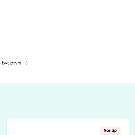
ýt první. :-)
Náš tip