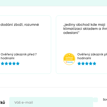
 dodání zboží, rozumné
„jediny obchod kde maji
klimatizaci skladem a ih
odeslani“
Ověřený zákazník před 7
Ověřený zákazník př
hodinami
hodinami
So
iků