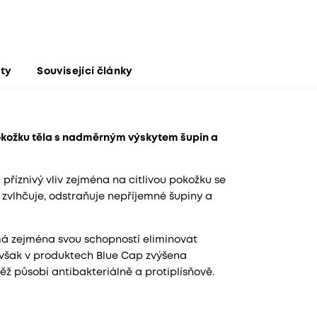
kty
Související články
pokožku těla s nadměrným výskytem šupin a
říznivý vliv zejména na citlivou pokožku se
vlhčuje, odstraňuje nepříjemné šupiny a
má zejména svou schopností eliminovat
e však v produktech Blue Cap zvýšena
ž působí antibakteriálně a protiplísňově.