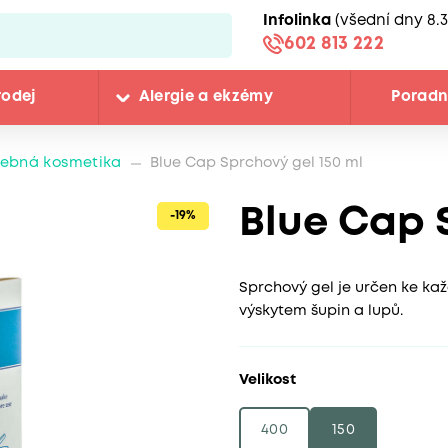
Infolinka
(všední dny 8.3
602 813 222
rodej
Alergie a ekzémy
Porad
ebná kosmetika
Blue Cap Sprchový gel 150 ml
Blue Cap 
-19%
Sprchový gel je určen ke ka
výskytem šupin a lupů.
Velikost
400
150