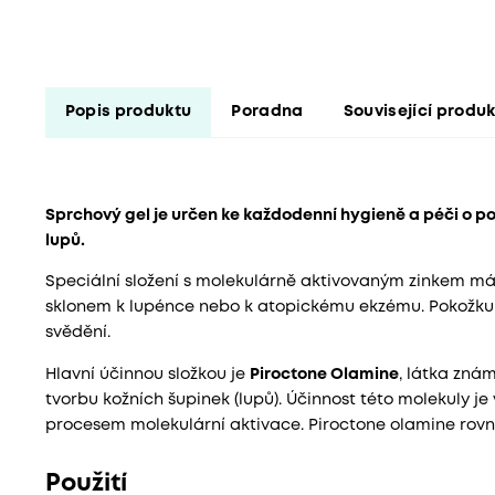
Popis produktu
Poradna
Související produ
Sprchový gel je určen ke každodenní hygieně a péči o 
lupů.
Speciální složení s molekulárně aktivovaným zinkem má p
sklonem k lupénce nebo k atopickému ekzému. Pokožku z
svědění.
Hlavní účinnou složkou je
Piroctone Olamine
, látka zná
tvorbu kožních šupinek (lupů). Účinnost této molekuly j
procesem molekulární aktivace. Piroctone olamine rovně
Použití