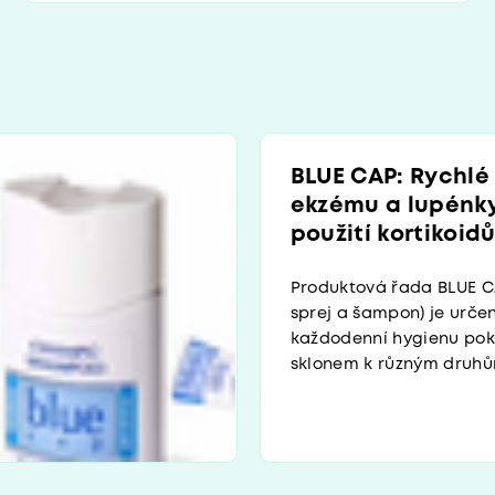
BLUE CAP: Rychlé
ekzému a lupénk
použití kortikoid
Produktová řada BLUE C
sprej a šampon) je urče
každodenní hygienu pok
sklonem k různým druhům