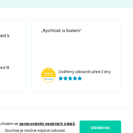
„Rychlost a balení.“
ned k
ed 18
Ověřený zákazník před 2 dny
uhlasím se
zpracováním osobních údajů
.
Odebírat
Souhlas je možné kdykoli odvolat.