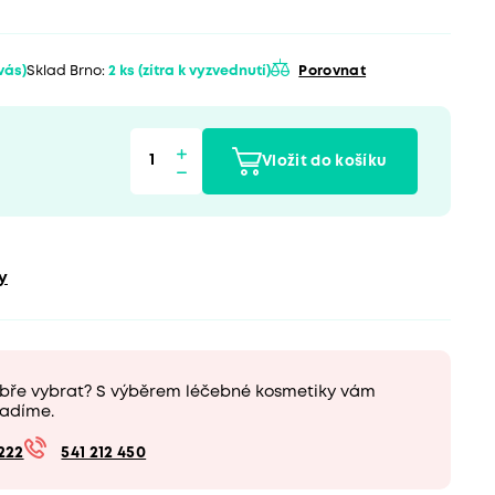
 vás)
Sklad Brno:
2 ks
(zítra k vyzvednutí)
Porovnat
Vložit do košíku
y
obře vybrat? S výběrem léčebné kosmetiky vám
adíme.
222
541 212 450