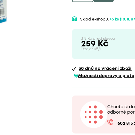
Sklad e-shopu:
>5 ks
(10. 8. u
319 Kč před slevou
259 Kč
1726,67 Kč/l
30 dnů
na vrácení zboží
Možnosti dopravy a platb
Chcete si d
odborně por
602 813 