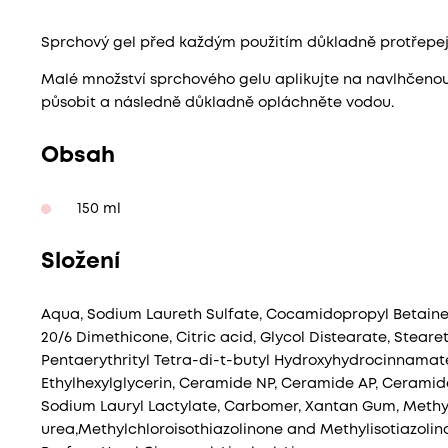
Sprchový gel před každým použitím důkladně protřepej
Malé množství sprchového gelu aplikujte na navlhčenou
působit a následně důkladně opláchněte vodou.
Obsah
150 ml
Složení
Aqua, Sodium Laureth Sulfate, Cocamidopropyl Betai
20/6 Dimethicone, Citric acid, Glycol Distearate, Steare
Pentaerythrityl Tetra-di-t-butyl Hydroxyhydrocinnamat
Ethylhexylglycerin, Ceramide NP, Ceramide AP, Ceramide
Sodium Lauryl Lactylate, Carbomer, Xantan Gum, Methy
urea,Methylchloroisothiazolinone and Methylisotiazoli