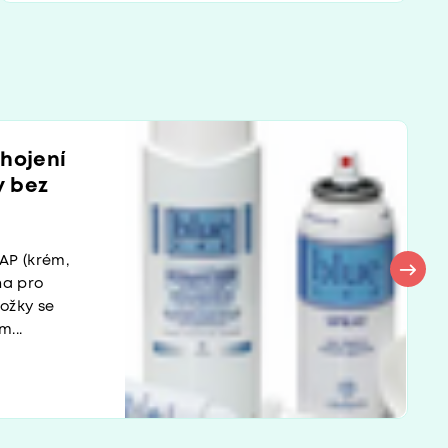
 hojení
y bez
ů
AP (krém,
na pro
ožky se
...