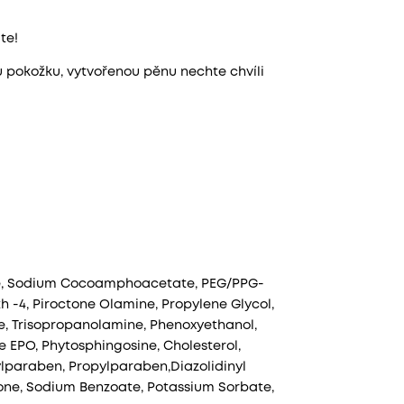
te!
 pokožku, vytvořenou pěnu nechte chvíli
ne, Sodium Cocoamphoacetate, PEG/PPG-
th -4, Piroctone Olamine, Propylene Glycol,
e, Trisopropanolamine, Phenoxyethanol,
 EPO, Phytosphingosine, Cholesterol,
lparaben, Propylparaben,Diazolidinyl
none, Sodium Benzoate, Potassium Sorbate,