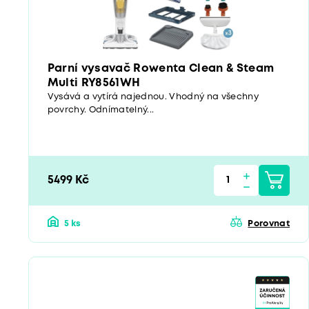
Parní vysavač Rowenta Clean & Steam
Multi RY8561WH
Vysává a vytírá najednou. Vhodný na všechny
povrchy. Odnímatelný...
5499 Kč
5 ks
Porovnat