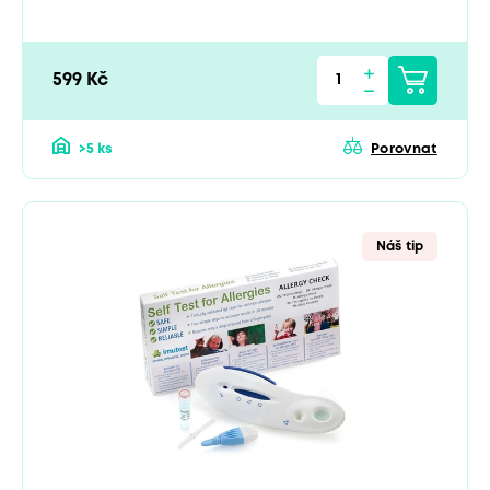
599 Kč
>5 ks
Porovnat
Náš tip