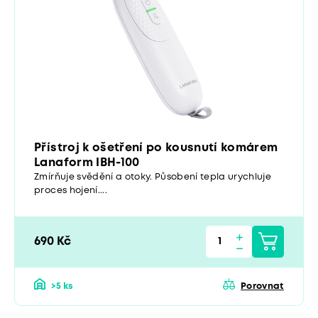
Přístroj k ošetření po kousnutí komárem
Lanaform IBH-100
Zmírňuje svědění a otoky. Působení tepla urychluje
proces hojení....
690 Kč
>5 ks
Porovnat