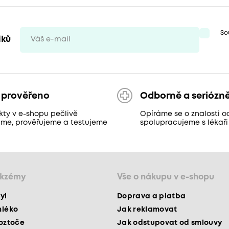
So
iků
 prověřeno
Odborně a seriózn
kty v e-shopu pečlivě
Opíráme se o znalosti o
áme, prověřujeme a testujeme
spolupracujeme s lékaři
ekzémy
Vše o nákupu v e-shopu
yl
Doprava a platba
mléko
Jak reklamovat
roztoče
Jak odstupovat od smlouvy