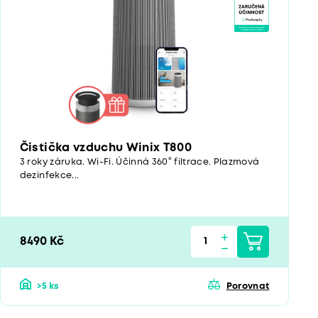
Čistička vzduchu Winix T800
3 roky záruka. Wi-Fi. Účinná 360° filtrace. Plazmová
dezinfekce...
8490 Kč
>5 ks
Porovnat