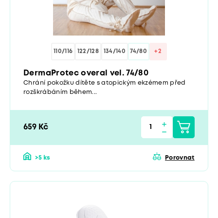
110/116
122/128
134/140
74/80
+2
DermaProtec overal vel. 74/80
Chrání pokožku dítěte s atopickým ekzémem před
rozškrábáním během...
659 Kč
>5 ks
Porovnat