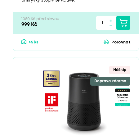
přikrývky StopMite Active.
1080 Kč před slevou
999 Kč
>5 ks
Porovnat
Náš tip
Doprava zdarma