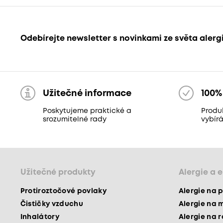
Odebírejte newsletter s novinkami ze světa alerg
Užitečné informace
100%
Poskytujeme praktické a
Produ
srozumitelné rady
vybír
Užitečné produkty
Alergie a 
Protiroztočové povlaky
Alergie na p
Čističky vzduchu
Alergie na 
Inhalátory
Alergie na 