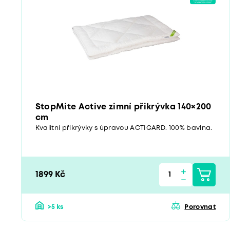
StopMite Active zimní přikrývka 140×200
cm
Kvalitní přikrývky s úpravou ACTIGARD. 100% bavlna.
1899 Kč
>5 ks
Porovnat