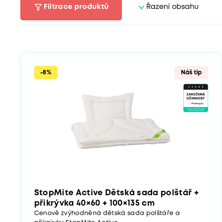
Filtrace produktů
Řazení obsahu
-8%
Náš tip
StopMite Active Dětská sada polštář +
přikrývka 40×60 + 100×135 cm
Cenově zvýhodněná dětská sada polštáře a