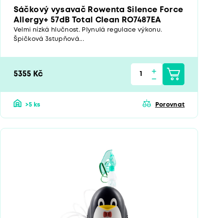
Sáčkový vysavač Rowenta Silence Force
Allergy+ 57dB Total Clean RO7487EA
Velmi nízká hlučnost. Plynulá regulace výkonu.
Špičková 3stupňová...
5355 Kč
>5 ks
Porovnat