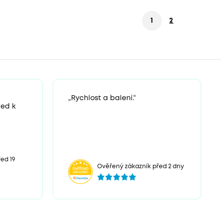
1
2
„Rychlost a balení.“
ned k
ed 19
Ověřený zákazník před 2 dny