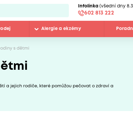
Infolinka
(všední dny 8.3
602 813 222
rodej
Alergie a ekzémy
Porad
rodiny s dětmi
dětmi
ětí a jejich rodiče, které pomůžou pečovat o zdraví a