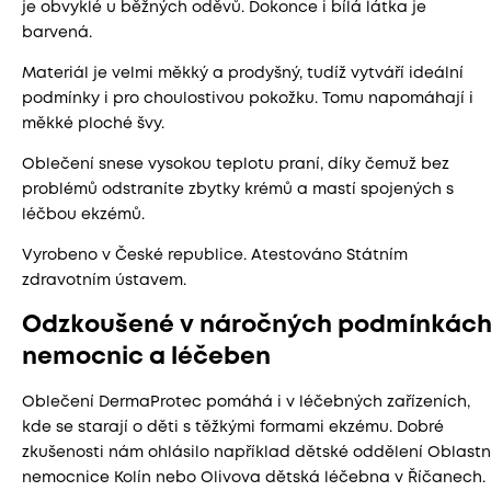
je obvyklé u běžných oděvů. Dokonce i bílá látka je
barvená.
Materiál je velmi měkký a prodyšný, tudíž vytváří ideální
podmínky i pro choulostivou pokožku. Tomu napomáhají i
měkké ploché švy.
Oblečení snese vysokou teplotu praní, díky čemuž bez
problémů odstraníte zbytky krémů a mastí spojených s
léčbou ekzémů.
Vyrobeno v České republice. Atestováno Státním
zdravotním ústavem.
Odzkoušené v náročných podmínkác
nemocnic a léčeben
Oblečení DermaProtec pomáhá i v léčebných zařízeních,
kde se starají o děti s těžkými formami ekzému. Dobré
zkušenosti nám ohlásilo například dětské oddělení Oblastn
nemocnice Kolín nebo Olivova dětská léčebna v Říčanech.