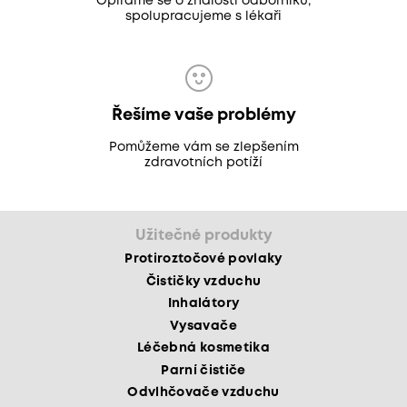
Opíráme se o znalosti odborníků,
spolupracujeme s lékaři
Řešíme vaše problémy
Pomůžeme vám se zlepšením
zdravotních potíží
Užitečné produkty
Protiroztočové povlaky
Čističky vzduchu
Inhalátory
Vysavače
Léčebná kosmetika
Parní čističe
Odvlhčovače vzduchu