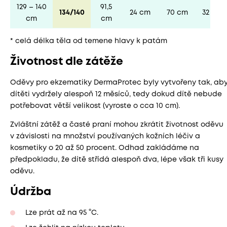
129 – 140
91,5
134/140
24 cm
70 cm
32 cm
cm
cm
* celá délka těla od temene hlavy k patám
Životnost dle zátěže
Oděvy pro ekzematiky DermaProtec byly vytvořeny tak, ab
dítěti vydržely alespoň 12 měsíců, tedy dokud dítě nebude
potřebovat větší velikost (vyroste o cca 10 cm).
Zvláštní zátěž a časté praní mohou zkrátit životnost oděvu
v závislosti na množství používaných kožních léčiv a
kosmetiky o 20 až 50 procent. Odhad zakládáme na
předpokladu, že dítě střídá alespoň dva, lépe však tři kusy
oděvu.
Údržba
Lze prát až na 95 °C.