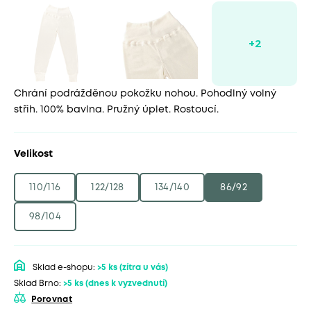
Chrání podrážděnou pokožku nohou. Pohodlný volný
střih. 100% bavlna. Pružný úplet. Rostoucí.
Velikost
110/116
122/128
134/140
86/92
98/104
Sklad e-shopu:
>5 ks
(zítra u vás)
Sklad Brno:
>5 ks
(dnes k vyzvednutí)
Porovnat