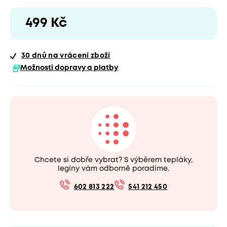
499 Kč
30 dnů
na vrácení zboží
Možnosti dopravy a platby
Chcete si dobře vybrat? S výběrem tepláky,
legíny vám odborně poradíme.
602 813 222
541 212 450