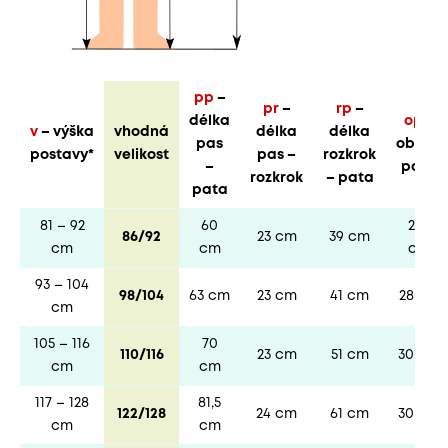
pp
–
pr
–
rp
–
délka
op
–
v
– výška
vhodná
délka
délka
pas
obvod
postavy*
velikost
pas –
rozkrok
–
pasu
rozkrok
– pata
pata
81 – 92
60
27,5
86/92
23 cm
39 cm
cm
cm
cm
93 – 104
98/104
63 cm
23 cm
41 cm
28 cm
cm
105 – 116
70
110/116
23 cm
51 cm
30 cm
cm
cm
117 – 128
81,5
122/128
24 cm
61 cm
30 cm
cm
cm