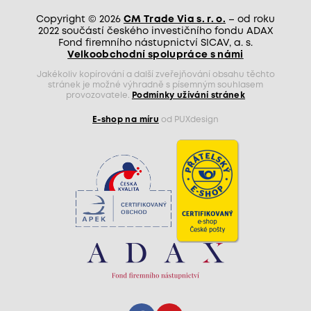
Copyright © 2026
CM Trade Via s. r. o.
– od roku
2022 součástí českého investičního fondu ADAX
Fond firemního nástupnictví SICAV, a. s.
Velkoobchodní spolupráce s námi
Jakékoliv kopírování a další zveřejňování obsahu těchto
stránek je možné výhradně s písemným souhlasem
provozovatele.
Podmínky užívání stránek
E-shop na míru
od PUXdesign