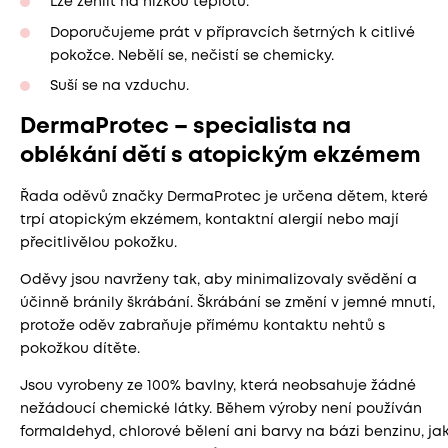
Lze žehlit na nízkou teplotu.
Doporučujeme prát v přípravcích šetrných k citlivé
pokožce. Nebělí se, nečistí se chemicky.
Suší se na vzduchu.
DermaProtec – specialista na
oblékání dětí s atopickým ekzémem
Řada oděvů značky DermaProtec je určena dětem, které
trpí atopickým ekzémem, kontaktní alergií nebo mají
přecitlivělou pokožku.
Oděvy jsou navrženy tak, aby minimalizovaly svědění a
účinně bránily škrábání. Škrábání se změní v jemné mnutí,
protože oděv zabraňuje přímému kontaktu nehtů s
pokožkou dítěte.
Jsou vyrobeny ze 100% bavlny, která neobsahuje žádné
nežádoucí chemické látky. Během výroby není používán
formaldehyd, chlorové bělení ani barvy na bázi benzinu, ja