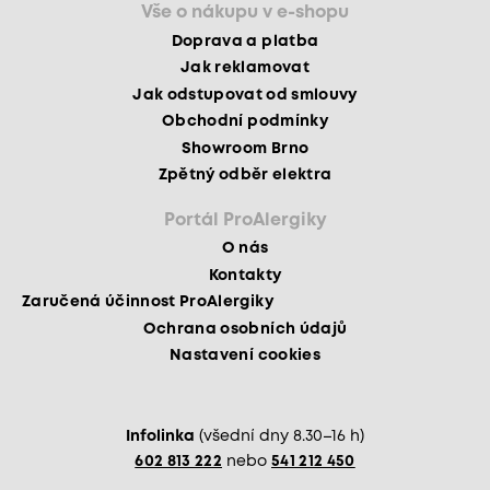
Vše o nákupu v e-shopu
Doprava a platba
Jak reklamovat
Jak odstupovat od smlouvy
Obchodní podmínky
Showroom Brno
Zpětný odběr elektra
Portál ProAlergiky
O nás
Kontakty
Zaručená účinnost ProAlergiky
Ochrana osobních údajů
Nastavení cookies
Infolinka
(všední dny 8.30–16 h)
602 813 222
nebo
541 212 450