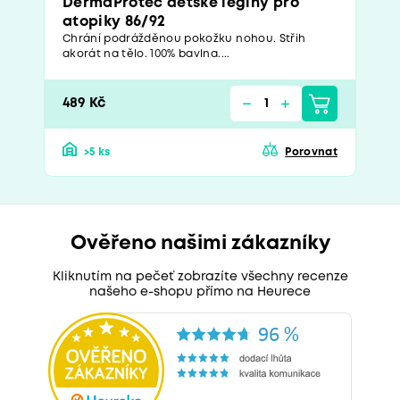
DermaProtec dětské legíny pro
atopiky 86/92
Chrání podrážděnou pokožku nohou. Střih
akorát na tělo. 100% bavlna....
489 Kč
>5 ks
Porovnat
Ověřeno našimi zákazníky
Kliknutím na pečeť zobrazíte všechny recenze
našeho e-shopu přímo na Heurece