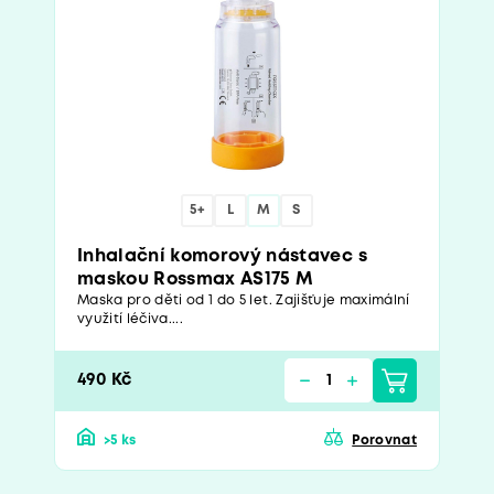
5+
L
M
S
Inhalační komorový nástavec s
maskou Rossmax AS175 M
Maska pro děti od 1 do 5 let. Zajišťuje maximální
využití léčiva....
490 Kč
>5 ks
Porovnat