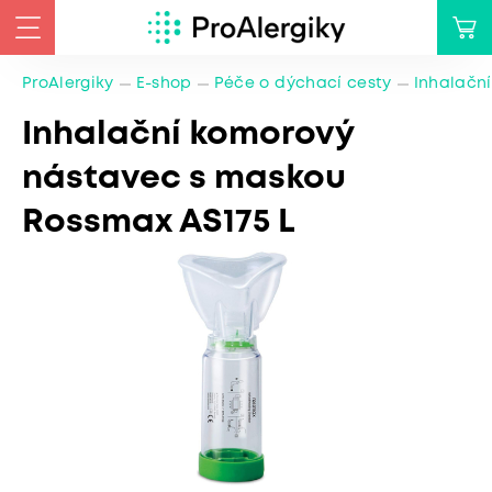
ProAlergiky
E-shop
Péče o dýchací cesty
Inhalačn
Inhalační komorový
nástavec s maskou
Rossmax AS175 L