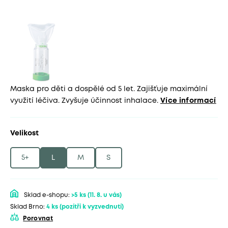
Maska pro děti a dospělé od 5 let. Zajišťuje maximální
využití léčiva. Zvyšuje účinnost inhalace.
Více informací
Velikost
5+
L
M
S
Sklad e-shopu:
>5 ks
(11. 8. u vás)
Sklad Brno:
4 ks
(pozítří k vyzvednutí)
Porovnat