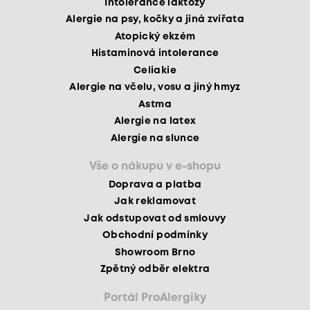
Intolerance laktózy
Alergie na psy, kočky a jiná zvířata
Atopický ekzém
Histaminová intolerance
Celiakie
Alergie na včelu, vosu a jiný hmyz
Astma
Alergie na latex
Alergie na slunce
Vše o nákupu v e-shopu
Doprava a platba
Jak reklamovat
Jak odstupovat od smlouvy
Obchodní podmínky
Showroom Brno
Zpětný odběr elektra
Portál ProAlergiky