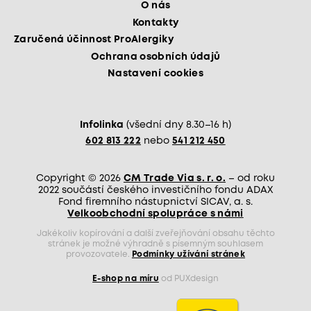
O nás
Kontakty
Zaručená účinnost ProAlergiky
Ochrana osobních údajů
Nastavení cookies
Infolinka
(všední dny 8.30–16 h)
602 813 222
nebo
541 212 450
Copyright © 2026
CM Trade Via s. r. o.
– od roku
2022 součástí českého investičního fondu ADAX
Fond firemního nástupnictví SICAV, a. s.
Velkoobchodní spolupráce s námi
Jakékoliv kopírování a další zveřejňování obsahu těchto
stránek je možné výhradně s písemným souhlasem
provozovatele.
Podmínky užívání stránek
E-shop na míru
od PUXdesign