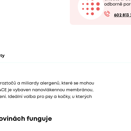
odborně por
602 813 
kty
 roztočů a miliardy alergenů, které se mohou
oSPACE je vybaven nanovlákennou membránou,
í. Ideální volba pro psy a kočky, u kterých
ovinách funguje