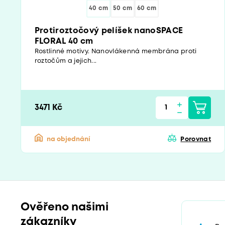
40 cm
50 cm
60 cm
Protiroztočový pelíšek nanoSPACE
FLORAL 40 cm
Rostlinné motivy. Nanovlákenná membrána proti
roztočům a jejich...
3471 Kč
na objednání
Porovnat
Ověřeno našimi
zákazníky