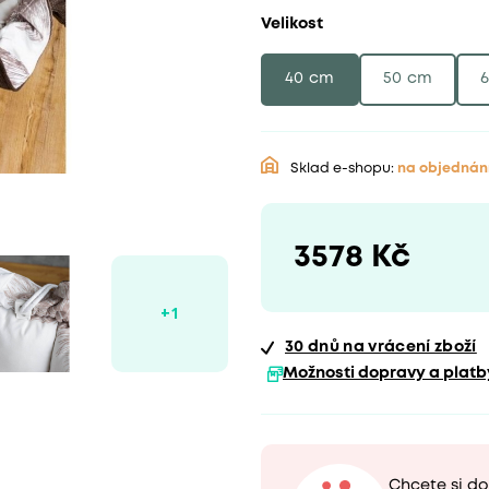
Velikost
40 cm
50 cm
Sklad e-shopu:
na objednán
3578 Kč
30 dnů
na vrácení zboží
Možnosti dopravy a platb
Chcete si do