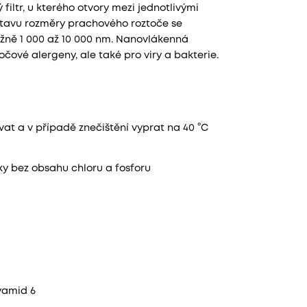
ltr, u kterého otvory mezi jednotlivými
dstavu rozměry prachového roztoče se
ližně 1 000 až 10 000 nm. Nanovlákenná
ové alergeny, ale také pro viry a bakterie.
t a v případě znečištění vyprat na 40 °C
y bez obsahu chloru a fosforu
lyamid 6