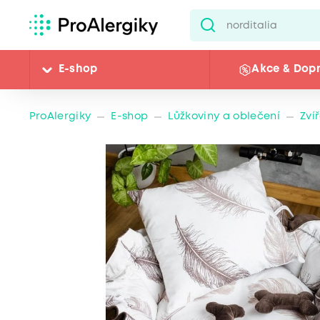
E-shop
Akce & Dop
ProAlergiky
E-shop
Lůžkoviny a oblečení
Zví