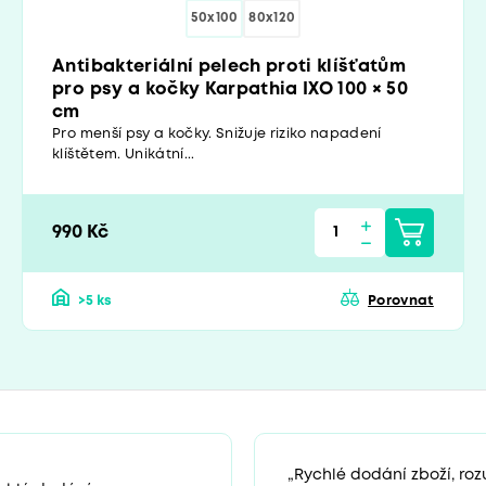
50x100
80x120
Antibakteriální pelech proti klíšťatům
pro psy a kočky Karpathia IXO 100 × 50
cm
Pro menší psy a kočky. Snižuje riziko napadení
klíštětem. Unikátní...
990 Kč
>5 ks
Porovnat
„Rychlé dodání zboží, ro