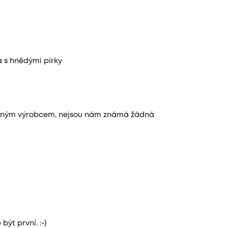
 s hnědými pírky
leným výrobcem, nejsou nám známá žádná
ýt první. :-)