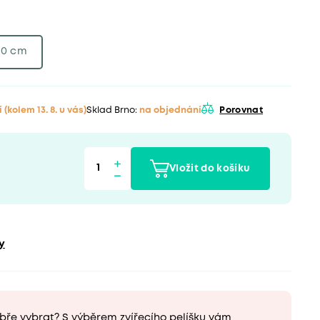
60 cm
í
(kolem 13. 8. u vás)
Sklad Brno:
na objednání
Porovnat
Vložit do košíku
y
bře vybrat? S výběrem zvířecího pelíšku vám