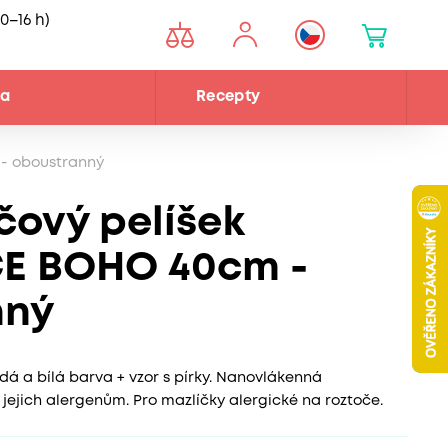
0–16 h)
na
Recepty
 - oboustranný
čový pelíšek
E BOHO 40cm -
nný
á a bílá barva + vzor s pírky. Nanovlákenná
ejich alergenům. Pro mazlíčky alergické na roztoče.