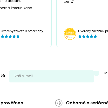
chlé dodání.
ceny.“
borná komunikace.
Ověřený zákazník před 2 dny
Ověřený zákazník př
So
iků
 prověřeno
Odborně a seriózn