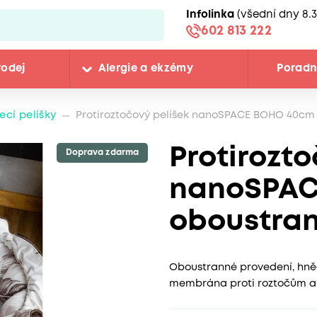
Infolinka
(všední dny 8.3
602 813 222
rodej
Alergie a ekzémy
Porad
řecí pelíšky
Protiroztočový pelíšek nanoSPACE BOHO 40cm
Protirozto
Doprava zdarma
nanoSPAC
oboustra
Oboustranné provedení, hněd
membrána proti roztočům a j