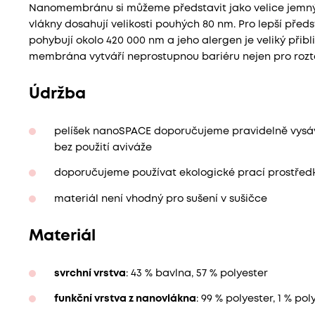
Nanomembránu si můžeme představit jako velice jemný fi
vlákny dosahují velikosti pouhých 80 nm. Pro lepší pře
pohybují okolo 420 000 nm a jeho alergen je veliký přib
membrána vytváří neprostupnou bariéru nejen pro roztoč
Údržba
pelíšek nanoSPACE doporučujeme pravidelně vysáva
bez použití aviváže
doporučujeme používat ekologické prací prostředk
materiál není vhodný pro sušení v sušičce
Materiál
svrchní vrstva
: 43 % bavlna, 57 % polyester
funkční vrstva z nanovlákna
: 99 % polyester, 1 % po