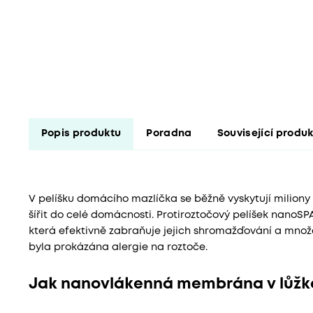
Popis produktu
Poradna
Související produ
V pelíšku domácího mazlíčka se běžně vyskytují miliony
šířit do celé domácnosti. Protiroztočový pelíšek nan
která efektivně zabraňuje jejich shromažďování a množen
byla prokázána alergie na roztoče.
Jak nanovlákenná membrána v lůžk