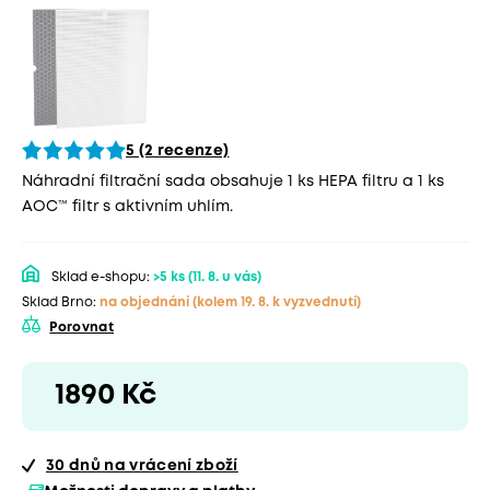
5 (2 recenze)
Náhradní filtrační sada obsahuje 1 ks HEPA filtru a 1 ks
AOC™ filtr s aktivním uhlím.
Sklad e-shopu:
>5 ks
(11. 8. u vás)
Sklad Brno:
na objednání
(kolem 19. 8. k vyzvednutí)
Porovnat
1890 Kč
30 dnů
na vrácení zboží