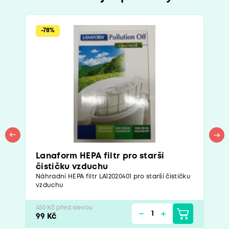
-78%
Lanaform HEPA filtr pro starší
čističku vzduchu
Náhradní HEPA filtr LA12020401 pro starší čističku
vzduchu
450 Kč před slevou
99 Kč