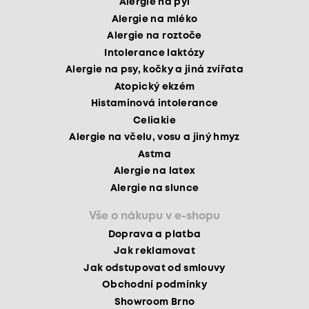
Alergie na pyl
Alergie na mléko
Alergie na roztoče
Intolerance laktózy
Alergie na psy, kočky a jiná zvířata
Atopický ekzém
Histaminová intolerance
Celiakie
Alergie na včelu, vosu a jiný hmyz
Astma
Alergie na latex
Alergie na slunce
Vše o nákupu v e-shopu
Doprava a platba
Jak reklamovat
Jak odstupovat od smlouvy
Obchodní podmínky
Showroom Brno