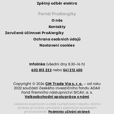
Zpětný odběr elektra
Portál ProAlergiky
O nás
Kontakty
Zaručená účinnost ProAlergiky
Ochrana osobních údajů
Nastavení cookies
Infolinka
(všední dny 8.30–16 h)
602 813 222
nebo
541 212 450
Copyright © 2026
CM Trade Via s. r. o.
– od roku
2022 součástí českého investičního fondu ADAX
Fond firemního nástupnictví SICAV, a. s.
Velkoobchodní spolupráce s námi
Jakékoliv kopírování a další zveřejňování obsahu těchto
stránek je možné výhradně s písemným souhlasem
provozovatele.
Podmínky užívání stránek