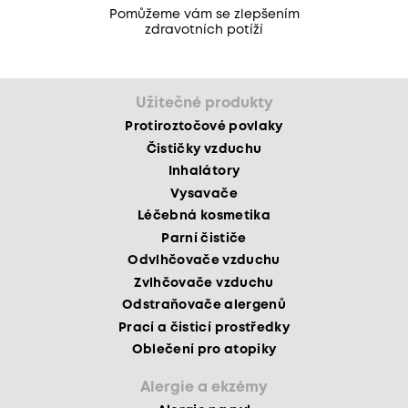
Pomůžeme vám se zlepšením
zdravotních potíží
Užitečné produkty
Protiroztočové povlaky
Čističky vzduchu
Inhalátory
Vysavače
Léčebná kosmetika
Parní čističe
Odvlhčovače vzduchu
Zvlhčovače vzduchu
Odstraňovače alergenů
Prací a čisticí prostředky
Oblečení pro atopiky
Alergie a ekzémy