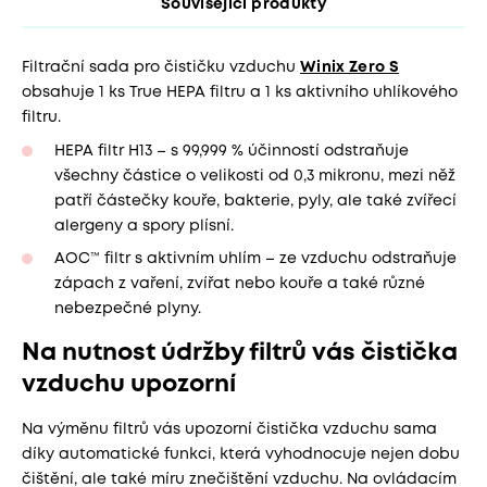
Související produkty
Filtrační sada pro čističku vzduchu
Winix Zero S
obsahuje 1 ks True HEPA filtru a 1 ks aktivního uhlíkového
filtru.
HEPA filtr H13 – s 99,999 % účinností odstraňuje
všechny částice o velikosti od 0,3 mikronu, mezi něž
patří částečky kouře, bakterie, pyly, ale také zvířecí
alergeny a spory plísní.
AOC™ filtr s aktivním uhlím – ze vzduchu odstraňuje
zápach z vaření, zvířat nebo kouře a také různé
nebezpečné plyny.
Na nutnost údržby filtrů vás čistička
vzduchu upozorní
Na výměnu filtrů vás upozorní čistička vzduchu sama
díky automatické funkci, která vyhodnocuje nejen dobu
čištění, ale také míru znečištění vzduchu. Na ovládacím