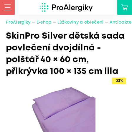
ProAlergiky
E-shop
Lůžkoviny a oblečení
Antibakte
SkinPro Silver dětská sada
povlečení dvojdílná -
polštář 40 × 60 cm,
přikrývka 100 × 135 cm lila
-23%