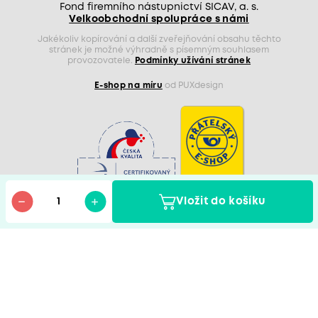
Fond firemního nástupnictví SICAV, a. s.
Velkoobchodní spolupráce s námi
Jakékoliv kopírování a další zveřejňování obsahu těchto
stránek je možné výhradně s písemným souhlasem
provozovatele.
Podmínky užívání stránek
E-shop na míru
od PUXdesign
Vložit do košíku