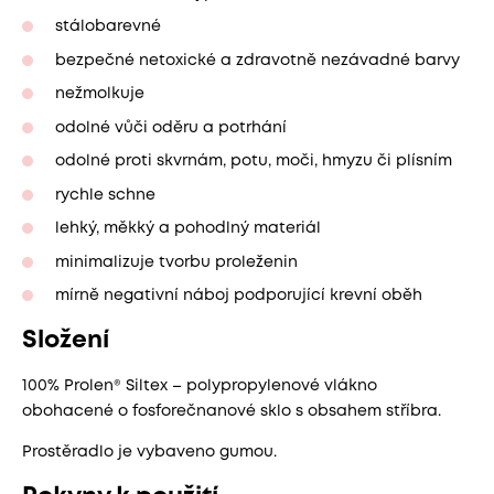
stálobarevné
bezpečné netoxické a zdravotně nezávadné barvy
nežmolkuje
odolné vůči oděru a potrhání
odolné proti skvrnám, potu, moči, hmyzu či plísním
rychle schne
lehký, měkký a pohodlný materiál
minimalizuje tvorbu proleženin
mírně negativní náboj podporující krevní oběh
Složení
100% Prolen® Siltex – polypropylenové vlákno
obohacené o fosforečnanové sklo s obsahem stříbra.
Prostěradlo je vybaveno gumou.