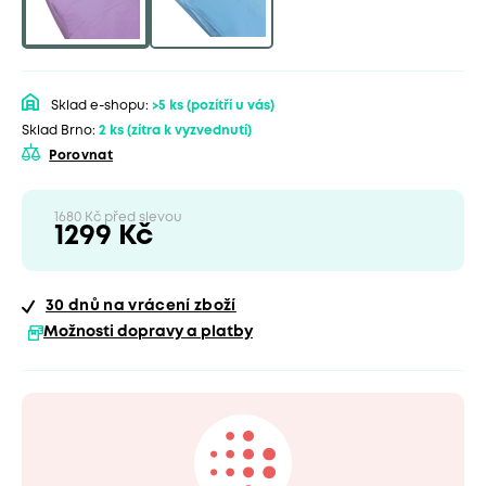
Sklad e-shopu:
>5 ks
(pozítří u vás)
Sklad Brno:
2 ks
(zítra k vyzvednutí)
Porovnat
1680 Kč před slevou
1299 Kč
30 dnů
na vrácení zboží
Možnosti dopravy a platby