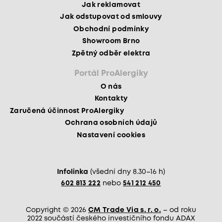
Jak reklamovat
Jak odstupovat od smlouvy
Obchodní podmínky
Showroom Brno
Zpětný odběr elektra
Portál ProAlergiky
O nás
Kontakty
Zaručená účinnost ProAlergiky
Ochrana osobních údajů
Nastavení cookies
Infolinka
(všední dny 8.30–16 h)
602 813 222
nebo
541 212 450
Copyright © 2026
CM Trade Via s. r. o.
– od roku
2022 součástí českého investičního fondu ADAX