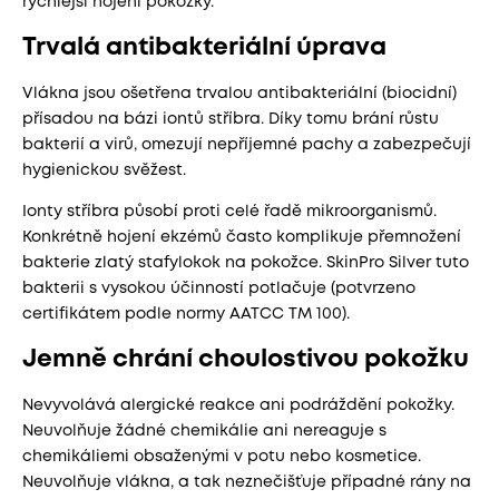
rychlejší hojení pokožky.
Trvalá antibakteriální úprava
Vlákna jsou ošetřena trvalou antibakteriální (biocidní)
přísadou na bázi iontů stříbra. Díky tomu brání růstu
bakterií a virů, omezují nepříjemné pachy a zabezpečují
hygienickou svěžest.
Ionty stříbra působí proti celé řadě mikroorganismů.
Konkrétně hojení ekzémů často komplikuje přemnožení
bakterie zlatý stafylokok na pokožce. SkinPro Silver tuto
bakterii s vysokou účinností potlačuje (potvrzeno
certifikátem podle normy AATCC TM 100).
Jemně chrání choulostivou pokožku
Nevyvolává alergické reakce ani podráždění pokožky.
Neuvolňuje žádné chemikálie ani nereaguje s
chemikáliemi obsaženými v potu nebo kosmetice.
Neuvolňuje vlákna, a tak neznečišťuje případné rány na