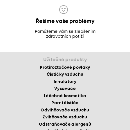
Řešíme vaše problémy
Pomůžeme vám se zlepšením
zdravotních potíží
Užitečné produkty
Protiroztočové povlaky
Čističky vzduchu
Inhalátory
Vysavače
Léčebná kosmetika
Parní čističe
Odvlhčovače vzduchu
Zvlhčovače vzduchu
Odstraňovače alergenů