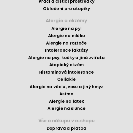
Prací a čisticí prostředky
Oblečení pro atopiky
Alergie a ekzémy
Alergie na pyl
Alergie na mléko
Alergie na roztoče
Intolerance laktózy
Alergie na psy, kočky a jiná zvířata
Atopický ekzém
Histaminová intolerance
Celiakie
Alergie na včelu, vosu a jiný hmyz
Astma
Alergie na latex
Alergie na slunce
Vše o nákupu v e-shopu
Doprava a platba