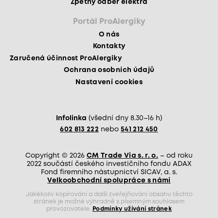
Zpětný odběr elektra
Portál ProAlergiky
O nás
Kontakty
Zaručená účinnost ProAlergiky
Ochrana osobních údajů
Nastavení cookies
Infolinka
(všední dny 8.30–16 h)
602 813 222
nebo
541 212 450
Copyright © 2026
CM Trade Via s. r. o.
– od roku
2022 součástí českého investičního fondu ADAX
Fond firemního nástupnictví SICAV, a. s.
Velkoobchodní spolupráce s námi
Jakékoliv kopírování a další zveřejňování obsahu těchto
stránek je možné výhradně s písemným souhlasem
provozovatele.
Podmínky užívání stránek