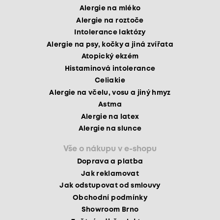
Alergie na mléko
Alergie na roztoče
Intolerance laktózy
Alergie na psy, kočky a jiná zvířata
Atopický ekzém
Histaminová intolerance
Celiakie
Alergie na včelu, vosu a jiný hmyz
Astma
Alergie na latex
Alergie na slunce
Vše o nákupu v e-shopu
Doprava a platba
Jak reklamovat
Jak odstupovat od smlouvy
Obchodní podmínky
Showroom Brno