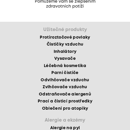
Pomůžeme vám se zlepšením
zdravotních potíží
Užitečné produkty
Protiroztočové povlaky
Čističky vzduchu
Inhalátory
Vysavače
Léčebná kosmetika
Parní čističe
Odvlhčovače vzduchu
Zvlhčovače vzduchu
Odstraňovače alergenů
Prací a čisticí prostředky
Oblečení pro atopiky
Alergie a ekzémy
Alergie na pyl