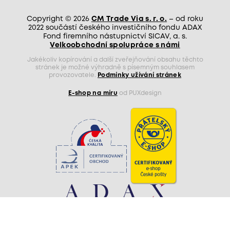
Copyright © 2026
CM Trade Via s. r. o.
– od roku
2022 součástí českého investičního fondu ADAX
Fond firemního nástupnictví SICAV, a. s.
Velkoobchodní spolupráce s námi
Jakékoliv kopírování a další zveřejňování obsahu těchto
stránek je možné výhradně s písemným souhlasem
provozovatele.
Podmínky užívání stránek
E-shop na míru
od PUXdesign