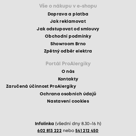
Vše o nákupu v e-shopu
Doprava a platba
Jak reklamovat
Jak odstupovat od smlouvy
Obchodní podmínky
Showroom Brno
Zpětný odběr elektra
Portál ProAlergiky
O nás
Kontakty
Zaručená účinnost ProAlergiky
Ochrana osobních údajů
Nastavení cookies
Infolinka
(všední dny 8.30–16 h)
602 813 222
nebo
541 212 450