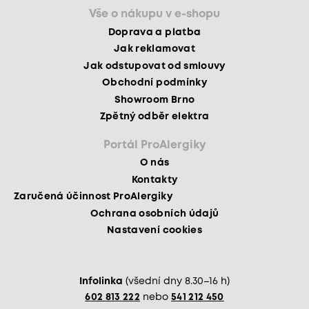
Vše o nákupu v e-shopu
Doprava a platba
Jak reklamovat
Jak odstupovat od smlouvy
Obchodní podmínky
Showroom Brno
Zpětný odběr elektra
Portál ProAlergiky
O nás
Kontakty
Zaručená účinnost ProAlergiky
Ochrana osobních údajů
Nastavení cookies
Infolinka
(všední dny 8.30–16 h)
602 813 222
nebo
541 212 450