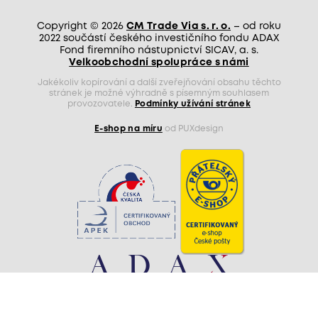
Copyright © 2026
CM Trade Via s. r. o.
– od roku
2022 součástí českého investičního fondu ADAX
Fond firemního nástupnictví SICAV, a. s.
Velkoobchodní spolupráce s námi
Jakékoliv kopírování a další zveřejňování obsahu těchto
stránek je možné výhradně s písemným souhlasem
provozovatele.
Podmínky užívání stránek
E-shop na míru
od PUXdesign