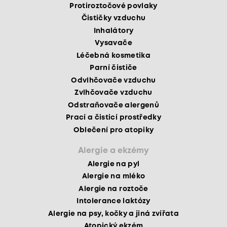
Protiroztočové povlaky
Čističky vzduchu
Inhalátory
Vysavače
Léčebná kosmetika
Parní čističe
Odvlhčovače vzduchu
Zvlhčovače vzduchu
Odstraňovače alergenů
Prací a čisticí prostředky
Oblečení pro atopiky
Alergie a ekzémy
Alergie na pyl
Alergie na mléko
Alergie na roztoče
Intolerance laktózy
Alergie na psy, kočky a jiná zvířata
Atopický ekzém