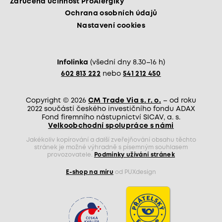
Zaručená účinnost ProAlergiky
Ochrana osobních údajů
Nastavení cookies
Infolinka
(všední dny 8.30–16 h)
602 813 222
nebo
541 212 450
Copyright © 2026
CM Trade Via s. r. o.
– od roku
2022 součástí českého investičního fondu ADAX
Fond firemního nástupnictví SICAV, a. s.
Velkoobchodní spolupráce s námi
Jakékoliv kopírování a další zveřejňování obsahu těchto
stránek je možné výhradně s písemným souhlasem
provozovatele.
Podmínky užívání stránek
E-shop na míru
od PUXdesign