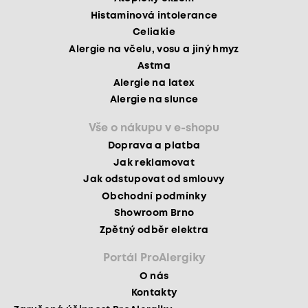
Histaminová intolerance
Celiakie
Alergie na včelu, vosu a jiný hmyz
Astma
Alergie na latex
Alergie na slunce
Vše o nákupu v e-shopu
Doprava a platba
Jak reklamovat
Jak odstupovat od smlouvy
Obchodní podmínky
Showroom Brno
Zpětný odběr elektra
Portál ProAlergiky
O nás
Kontakty