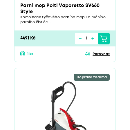
Parní mop Polti Vaporetto SV660
Style
Kombinace tyčového parního mopu a ručního
parního čističe....
4491 Kč
1 ks
Porovnat
Doprava zdarma