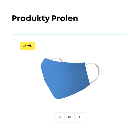
Produkty Prolen
-59%
S
M
L