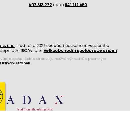
602 813 222
nebo
541 212 450
s. r. o.
– od roku 2022 součástí českého investičního
upnictví SICAV, a. s.
Velkoobchodní spolupráce s námi
jňování obsahu těchto stránek je možné výhradně s písemným
 užívání stránek