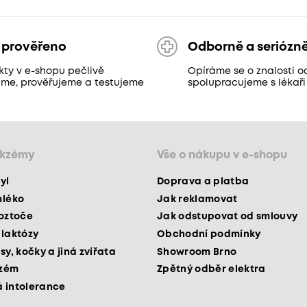
 prověřeno
Odborně a seriózn
kty v e-shopu pečlivě
Opíráme se o znalosti o
áme, prověřujeme a testujeme
spolupracujeme s lékaři
ekzémy
Vše o nákupu v e-shopu
yl
Doprava a platba
mléko
Jak reklamovat
roztoče
Jak odstupovat od smlouvy
 laktózy
Obchodní podmínky
sy, kočky a jiná zvířata
Showroom Brno
kzém
Zpětný odběr elektra
 intolerance