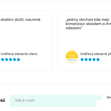
 dodání zboží, rozumné
„jediny obchod kde maji
klimatizaci skladem a ih
odeslani“
Ověřený zákazník včera
Ověřený zákazník př
So
iků