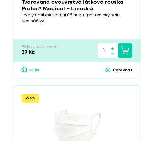
Tvarovaná dvouvrstvá látková rouška
Prolen® Medical – L modrá
Trvalý antibakteriální účinek. Ergonomický střih.
Nesmáčivý...
95 Kč před slevou
39 Kč
>5 ks
Porovnat
-56%