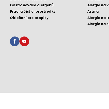
Odstraňovače alergenů
Alergie na v
Prací a čisticí prostředky
Astma
Oblečení pro atopiky
Alergie na l
Alergie na 