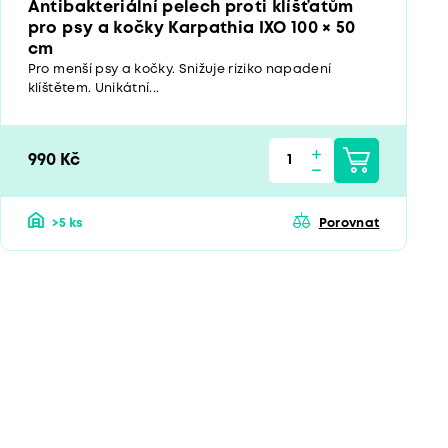
Antibakteriální pelech proti klíšťatům
pro psy a kočky Karpathia IXO 100 × 50
cm
Pro menší psy a kočky. Snižuje riziko napadení
klíštětem. Unikátní...
990 Kč
>5 ks
Porovnat