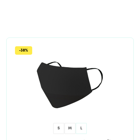
-38%
S
M
L