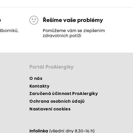
ě
Řešíme vaše problémy
dborníků,
Pomůžeme vám se zlepšením
zdravotních potíží
Portál ProAlergiky
O nás
Kontakty
Zaručená účinnost ProAlergiky
Ochrana osobních údajů
Nastavení cookies
Infolinka
(všední dny 8.30–16 h)