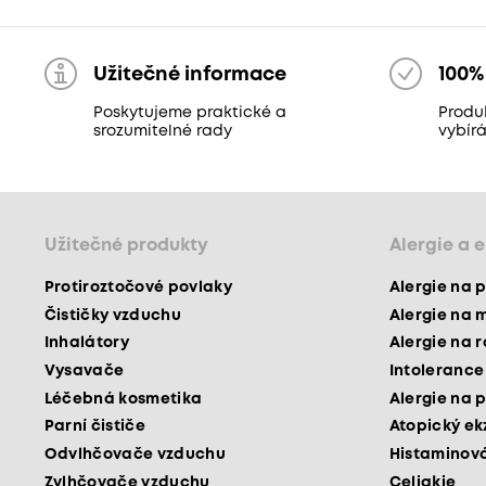
Užitečné informace
100%
Poskytujeme praktické a
Produ
srozumitelné rady
vybír
Užitečné produkty
Alergie a 
Protiroztočové povlaky
Alergie na p
Čističky vzduchu
Alergie na 
Inhalátory
Alergie na 
Vysavače
Intolerance
Léčebná kosmetika
Alergie na p
Parní čističe
Atopický e
Odvlhčovače vzduchu
Histaminová
Zvlhčovače vzduchu
Celiakie