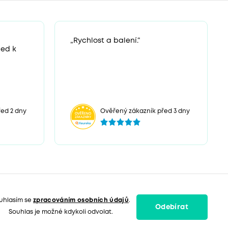
„Rychlost a balení.“
ned k
ed 2 dny
Ověřený zákazník před 3 dny
uhlasím se
zpracováním osobních údajů
.
Odebírat
Souhlas je možné kdykoli odvolat.