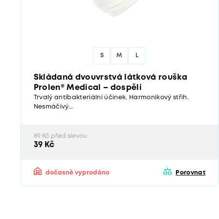
S
M
L
Skládaná dvouvrstvá látková rouška
Prolen® Medical – dospělí
Trvalý antibakteriální účinek. Harmonikový střih.
Nesmáčivý...
89 Kč před slevou
39 Kč
dočasně vyprodáno
Porovnat