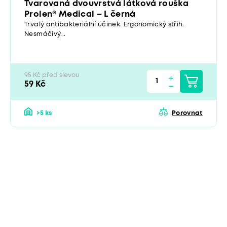
Tvarovaná dvouvrstvá látková rouška
Prolen® Medical – L černá
Trvalý antibakteriální účinek. Ergonomický střih.
Nesmáčivý...
95 Kč před slevou
59 Kč
>5 ks
Porovnat