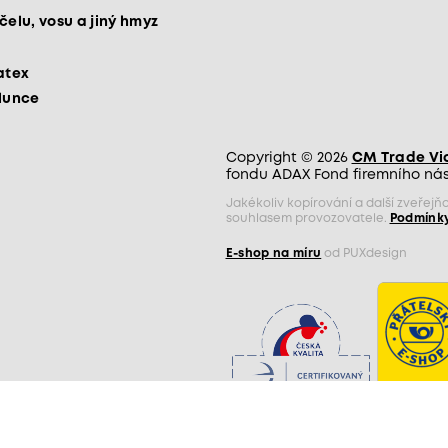
čelu, vosu a jiný hmyz
atex
slunce
Copyright © 2026
CM Trade Via 
fondu ADAX Fond firemního nást
Jakékoliv kopírování a další zveře
souhlasem provozovatele.
Podmínky
E-shop na míru
od PUXdesign