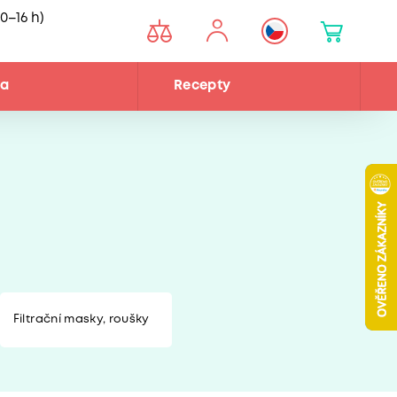
0–16 h)
na
Recepty
Filtrační masky, roušky