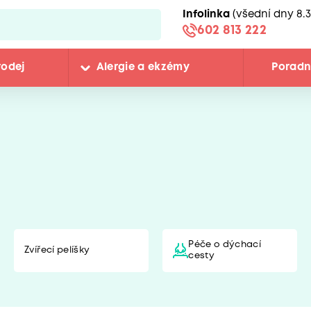
Infolinka
(všední dny 8.3
602 813 222
rodej
Alergie a ekzémy
Porad
Péče o dýchací
Zvířecí pelíšky
cesty