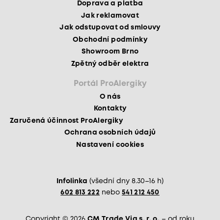
Doprava a platba
Jak reklamovat
Jak odstupovat od smlouvy
Obchodní podmínky
Showroom Brno
Zpětný odběr elektra
Portál ProAlergiky
O nás
Kontakty
Zaručená účinnost ProAlergiky
Ochrana osobních údajů
Nastavení cookies
Infolinka
(všední dny 8.30–16 h)
602 813 222
nebo
541 212 450
Copyright © 2026
CM Trade Via s. r. o.
– od roku