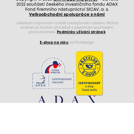
2022 součástí českého investičního fondu ADAX
Fond firemního nástupnictví SICAV, a. s.
Velkoobchodní spolupráce s námi
Jakékoliv kopírování a další zveřejňování obsahu těchto
stránek je možné výhradně s písemným souhlasem
provozovatele.
Podmínky užívání stránek
E-shop na míru
od PUXdesign