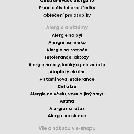
Odstraňovače alergenů
Prací a čisticí prostředky
Oblečení pro atopiky
Alergie a ekzémy
Alergie na pyl
Alergie na mléko
Alergie na roztoče
Intolerance laktózy
Alergie na psy, kočky a jiná zvířata
Atopický ekzém
Histaminová intolerance
Celiakie
Alergie na včelu, vosu a jiný hmyz
Astma
Alergie na latex
Alergie na slunce
Vše o nákupu v e-shopu