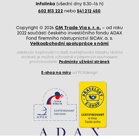
Infolinka
(všední dny 8.30–16 h)
602 813 222
nebo
541 212 450
Copyright © 2026
CM Trade Via s. r. o.
– od roku
2022 součástí českého investičního fondu ADAX
Fond firemního nástupnictví SICAV, a. s.
Velkoobchodní spolupráce s námi
Jakékoliv kopírování a další zveřejňování obsahu těchto
stránek je možné výhradně s písemným souhlasem
provozovatele.
Podmínky užívání stránek
E-shop na míru
od PUXdesign