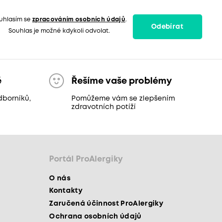
uhlasím se
zpracováním osobních údajů
.
Odebírat
Souhlas je možné kdykoli odvolat.
ě
Řešíme vaše problémy
dborníků,
Pomůžeme vám se zlepšením
zdravotních potíží
Portál ProAlergiky
O nás
Kontakty
Zaručená účinnost ProAlergiky
Ochrana osobních údajů