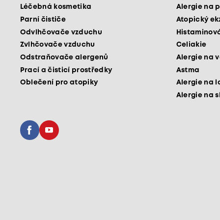
Léčebná kosmetika
Alergie na p
Parní čističe
Atopický e
Odvlhčovače vzduchu
Histaminová
Zvlhčovače vzduchu
Celiakie
Odstraňovače alergenů
Alergie na v
Prací a čisticí prostředky
Astma
Oblečení pro atopiky
Alergie na l
Alergie na 