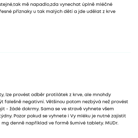
le stejné,tak mě napadlo,zda vynechat úplně mléčné
esné příznaky u tak malých dětí a jde udělat z krve
y, lze provést odběr protilátek z krve, ale mnohdy
být falešně negativní. Většinou potom nezbývá než provést
kojit - žádé dokrmy. Sama se ve stravě vyhnete všem
dny. Pozor pokud se vyhnete i Vy mléku je nutné zajistit
0 mg denně například ve formě šumivé tablety. MUDr.