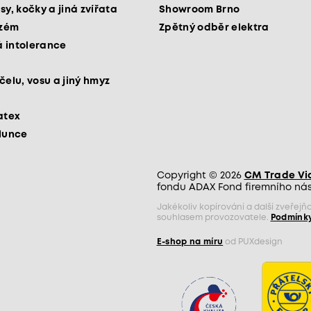
sy, kočky a jiná zvířata
Showroom Brno
kzém
Zpětný odběr elektra
 intolerance
čelu, vosu a jiný hmyz
atex
slunce
Copyright © 2026
CM Trade Via 
fondu ADAX Fond firemního nást
Jakékoliv kopírování a další zveře
souhlasem provozovatele.
Podmínky
E-shop na míru
od PUXdesign