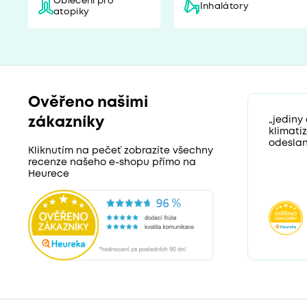
Oblečení pro
Inhalátory
atopiky
Ověřeno našimi
zákazníky
„jediny
klimati
odeslan
Kliknutím na pečeť zobrazíte všechny
recenze našeho e-shopu přímo na
Heurece