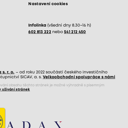
Nastavení cookies
Infolinka
(všední dny 8.30–16 h)
602 813 222
nebo
541 212 450
s. r. o.
– od roku 2022 součástí českého investičního
upnictví SICAV, a. s.
Velkoobchodní spolupráce s námi
jňování obsahu těchto stránek je možné výhradně s písemným
 užívání stránek