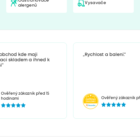
Odstraňovače
Vysavače
alergenů
 obchod kde maji
„Rychlost a balení.“
zaci skladem a ihned k
i“
Ověřený zákazník před 15
Ověřený zákazník př
hodinami