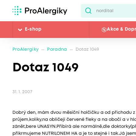
E-shop
Akce & Dop
ProAlergiky
Poradna
Dotaz 1049
Dotaz 1049
31. 1. 2007
Dobrý den, mám dvou měsíční holčičku a od přichodu 
průjem,koliky,na obličeji červené fleky a na obočí a v hlav
zánět,bere UNASYN.Přibírá ale normálně,dle doktorky(při 
přikrmujeme NUTRILONEM HA a je to stejné i tak.Já jsem 