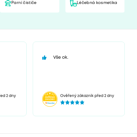
Parní čističe
Léčebná kosmetika
Vše ok.
ed 2 dny
Ověřený zákazník před 2 dny