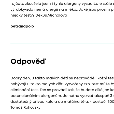
rajčata,zkoušela jsem i tyhle alergeny vysadit,ale stá
výrobky-zda nemá alergii na mléko.. Jaké jsou prosím př
nějaký test?? Děkuji,Michalová
petranapolo
Odpověď
Dobrý den, u takto malých dětí se neprovádějí kožní test
nebývají u takto malých děti vytvořeny, tzn. test může 
eliminační test. Ten se provádí tak, že budete dítě jen 
potencionálním alergenům. Je nutné vytrvat alespoň 3 tý
dostatečný přívod kalcia do matčina těla, - postačí 50
Tomáš Rohovský