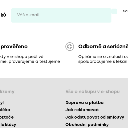
So
iků
 prověřeno
Odborně a seriózn
kty v e-shopu pečlivě
Opíráme se o znalosti o
áme, prověřujeme a testujeme
spolupracujeme s lékaři
ekzémy
Vše o nákupu v e-shopu
yl
Doprava a platba
mléko
Jak reklamovat
roztoče
Jak odstupovat od smlouvy
 laktózy
Obchodní podmínky