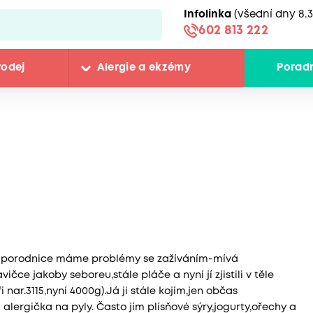
Infolinka
(všední dny 8.3
602 813 222
rodej
Alergie a ekzémy
Porad
z porodnice máme problémy se zažíváním-mívá
ičce jakoby seboreu,stále pláče a nyní jí zjistili v těle
nar.3115,nyní 4000g).Já ji stále kojím,jen občas
alergička na pyly. Často jím plísňové sýry,jogurty,ořechy a