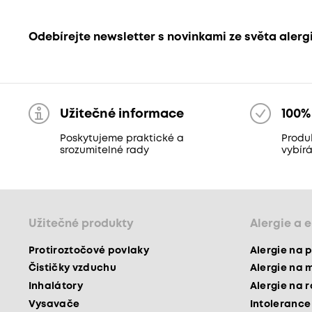
Odebírejte newsletter s novinkami ze světa alerg
Užitečné informace
100%
Poskytujeme praktické a
Produ
srozumitelné rady
vybír
Užitečné produkty
Alergie a 
Protiroztočové povlaky
Alergie na p
Čističky vzduchu
Alergie na 
Inhalátory
Alergie na 
Vysavače
Intolerance