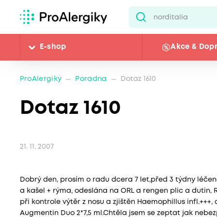
E-shop
Akce & Dop
ProAlergiky
Poradna
Dotaz 1610
Dotaz 1610
21. 11. 2007
Dobrý den, prosím o radu dcera 7 let,před 3 týdny léčen
a kašel + rýma, odeslána na ORL a rengen plic a dutin, Re
při kontrole výtěr z nosu a zjištěn Haemophillus infl.++
Augmentin Duo 2*7,5 ml.Chtěla jsem se zeptat jak nebezp