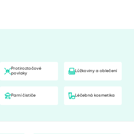
Protiroztočové
Lůžkoviny a oblečení
povlaky
Parní čističe
Léčebná kosmetika