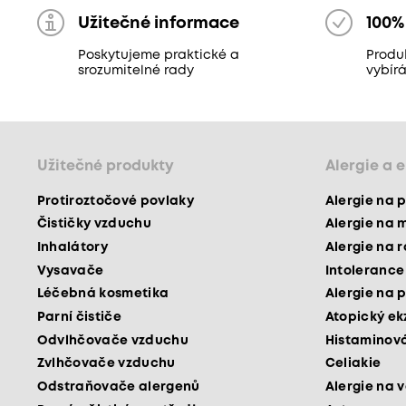
Užitečné informace
100%
Poskytujeme praktické a
Produ
srozumitelné rady
vybír
Užitečné produkty
Alergie a 
Protiroztočové povlaky
Alergie na p
Čističky vzduchu
Alergie na 
Inhalátory
Alergie na 
Vysavače
Intolerance
Léčebná kosmetika
Alergie na p
Parní čističe
Atopický e
Odvlhčovače vzduchu
Histaminová
Zvlhčovače vzduchu
Celiakie
Odstraňovače alergenů
Alergie na v