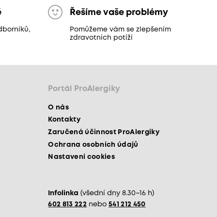
ě
Řešíme vaše problémy
dborníků,
Pomůžeme vám se zlepšením
zdravotních potíží
Portál ProAlergiky
O nás
Kontakty
Zaručená účinnost ProAlergiky
Ochrana osobních údajů
Nastavení cookies
Infolinka
(všední dny 8.30–16 h)
602 813 222
nebo
541 212 450