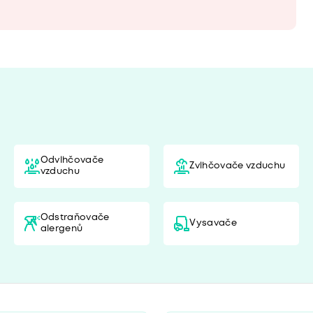
Odvlhčovače
Zvlhčovače vzduchu
vzduchu
Odstraňovače
Vysavače
alergenů