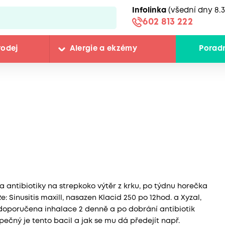
Infolinka
(všední dny 8.3
602 813 222
rodej
Alergie a ekzémy
Porad
a antibiotiky na strepkoko výtěr z krku, po týdnu horečka
: Sinusitis maxill, nasazen Klacid 250 po 12hod. a Xyzal,
+, doporučena inhalace 2 denně a po dobrání antibiotik
ečný je tento bacil a jak se mu dá předejít např.