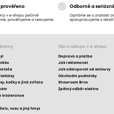
 prověřeno
Odborně a seriózn
kty v e-shopu pečlivě
Opíráme se o znalosti o
áme, prověřujeme a testujeme
spolupracujeme s lékaři
ekzémy
Vše o nákupu v e-shopu
yl
Doprava a platba
mléko
Jak reklamovat
roztoče
Jak odstupovat od smlouvy
 laktózy
Obchodní podmínky
sy, kočky a jiná zvířata
Showroom Brno
kzém
Zpětný odběr elektra
 intolerance
čelu, vosu a jiný hmyz