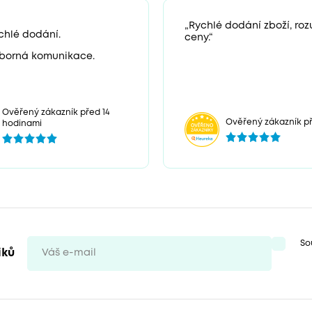
„Rychlé dodání zboží, ro
chlé dodání.
ceny.“
borná komunikace.
Ověřený zákazník před 14
Ověřený zákazník př
hodinami
So
iků