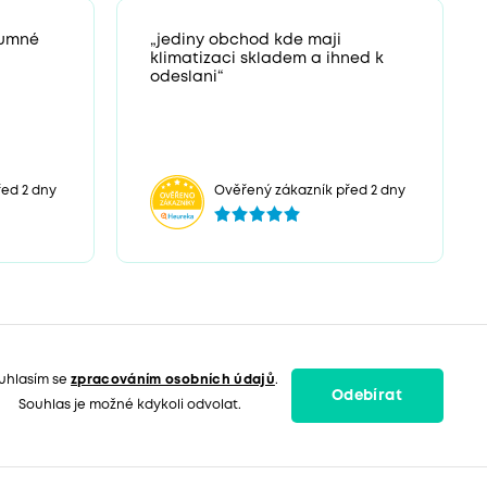
zumné
„jediny obchod kde maji
klimatizaci skladem a ihned k
odeslani“
ed 2 dny
Ověřený zákazník před 2 dny
uhlasím se
zpracováním osobních údajů
.
Odebírat
Souhlas je možné kdykoli odvolat.