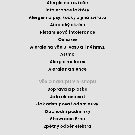
Alergie na roztoče
Intolerance laktózy
Alergie na psy, kočky a jiná zvířata
Atopický ekzém
Histaminová intolerance
Celiakie
Alergie na včelu, vosu a jiný hmyz
Astma
Alergie na latex
Alergie na slunce
Vše o nákupu v e-shopu
Doprava a platba
Jak reklamovat
Jak odstupovat od smlouvy
Obchodní podmínky
Showroom Brno
Zpětný odběr elektra