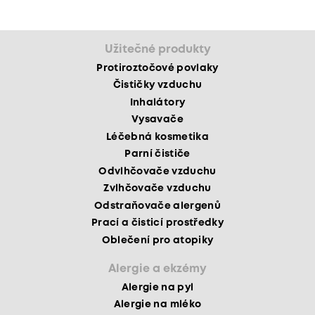
Užitečné produkty
Protiroztočové povlaky
Čističky vzduchu
Inhalátory
Vysavače
Léčebná kosmetika
Parní čističe
Odvlhčovače vzduchu
Zvlhčovače vzduchu
Odstraňovače alergenů
Prací a čisticí prostředky
Oblečení pro atopiky
Alergie a ekzémy
Alergie na pyl
Alergie na mléko