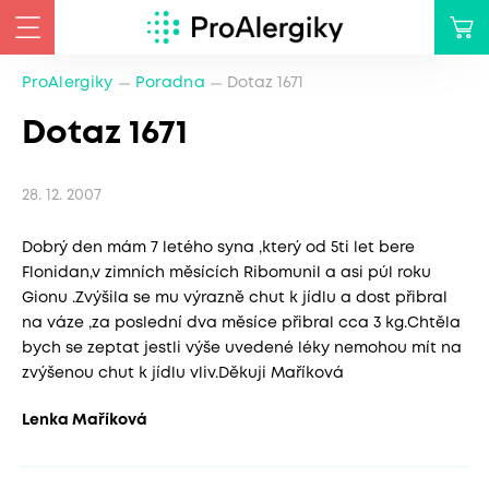
ProAlergiky
Poradna
Dotaz 1671
Dotaz 1671
28. 12. 2007
Dobrý den mám 7 letého syna ,který od 5ti let bere
Flonidan,v zimních měsících Ribomunil a asi púl roku
Gionu .Zvýšila se mu výrazně chut k jídlu a dost přibral
na váze ,za poslední dva měsíce přibral cca 3 kg.Chtěla
bych se zeptat jestli výše uvedené léky nemohou mít na
zvýšenou chut k jídlu vliv.Děkuji Maříková
Lenka Maříková