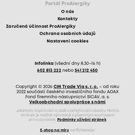
Portál ProAlergiky
O nás
Kontakty
Zaručená účinnost ProAlergiky
Ochrana osobních údajů
Nastavení cookies
Infolinka
(všední dny 8.30–16 h)
602 813 222
nebo
541 212 450
Copyright © 2026
CM Trade Via s. r. o.
– od roku
2022 součástí českého investičního fondu ADAX
Fond firemního nástupnictví SICAV, a. s.
Velkoobchodní spolupráce s námi
Jakékoliv kopírování a další zveřejňování obsahu těchto
stránek je možné výhradně s písemným souhlasem
provozovatele.
Podmínky užívání stránek
E-shop na míru
od PUXdesign