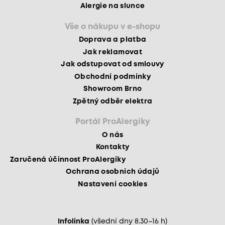
Alergie na slunce
Vše o nákupu v e-shopu
Doprava a platba
Jak reklamovat
Jak odstupovat od smlouvy
Obchodní podmínky
Showroom Brno
Zpětný odběr elektra
Portál ProAlergiky
O nás
Kontakty
Zaručená účinnost ProAlergiky
Ochrana osobních údajů
Nastavení cookies
Infolinka
(všední dny 8.30–16 h)