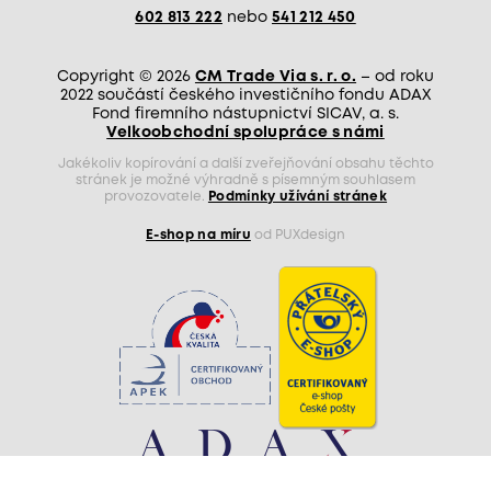
602 813 222
nebo
541 212 450
Copyright © 2026
CM Trade Via s. r. o.
– od roku
2022 součástí českého investičního fondu ADAX
Fond firemního nástupnictví SICAV, a. s.
Velkoobchodní spolupráce s námi
Jakékoliv kopírování a další zveřejňování obsahu těchto
stránek je možné výhradně s písemným souhlasem
provozovatele.
Podmínky užívání stránek
E-shop na míru
od PUXdesign