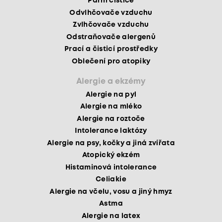
Parní čističe
Odvlhčovače vzduchu
Zvlhčovače vzduchu
Odstraňovače alergenů
Prací a čisticí prostředky
Oblečení pro atopiky
Alergie a ekzémy
Alergie na pyl
Alergie na mléko
Alergie na roztoče
Intolerance laktózy
Alergie na psy, kočky a jiná zvířata
Atopický ekzém
Histaminová intolerance
Celiakie
Alergie na včelu, vosu a jiný hmyz
Astma
Alergie na latex