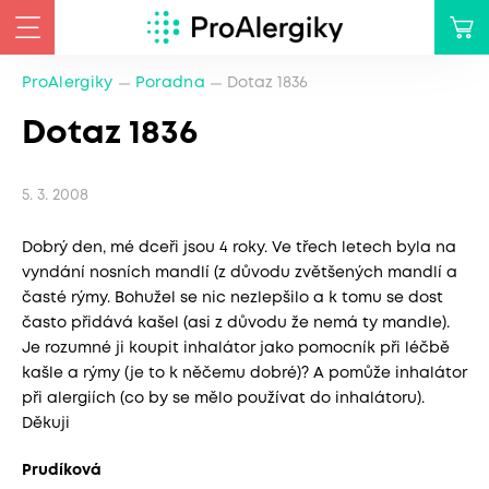
ProAlergiky
Poradna
Dotaz 1836
Dotaz 1836
5. 3. 2008
Dobrý den, mé dceři jsou 4 roky. Ve třech letech byla na
vyndání nosních mandlí (z důvodu zvětšených mandlí a
časté rýmy. Bohužel se nic nezlepšilo a k tomu se dost
často přidává kašel (asi z důvodu že nemá ty mandle).
Je rozumné ji koupit inhalátor jako pomocník při léčbě
kašle a rýmy (je to k něčemu dobré)? A pomůže inhalátor
při alergiích (co by se mělo používat do inhalátoru).
Děkuji
Prudíková