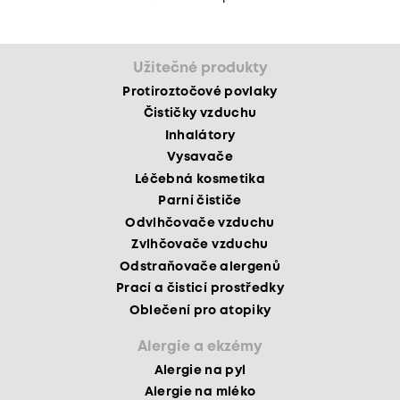
Užitečné produkty
Protiroztočové povlaky
Čističky vzduchu
Inhalátory
Vysavače
Léčebná kosmetika
Parní čističe
Odvlhčovače vzduchu
Zvlhčovače vzduchu
Odstraňovače alergenů
Prací a čisticí prostředky
Oblečení pro atopiky
Alergie a ekzémy
Alergie na pyl
Alergie na mléko