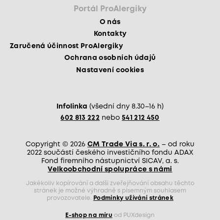
Portál ProAlergiky
O nás
Kontakty
Zaručená účinnost ProAlergiky
Ochrana osobních údajů
Nastavení cookies
Infolinka
(všední dny 8.30–16 h)
602 813 222
nebo
541 212 450
Copyright © 2026
CM Trade Via s. r. o.
– od roku
2022 součástí českého investičního fondu ADAX
Fond firemního nástupnictví SICAV, a. s.
Velkoobchodní spolupráce s námi
Jakékoliv kopírování a další zveřejňování obsahu těchto
stránek je možné výhradně s písemným souhlasem
provozovatele.
Podmínky užívání stránek
E-shop na míru
od PUXdesign