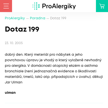
ProAlergiky
Poradna
Dotaz 199
Dotaz 199
23. 10. 2005
dobrý den. Který meteriál pro nábytek a jeho
povrchovou úpravu je vhodý a který vyloženě nevhodný
pro alergika. V domácnosti atopický ekzém a asthma
bronchiale (není jednoznačná evidence o škodlivosti
materiálů, tmelů, laků atp. připadajících v úvahu). děkuji
Jar Ulman
ulman