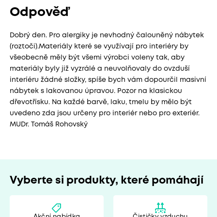
Odpověď
Dobrý den. Pro alergiky je nevhodný čalouněný nábytek
(roztoči).Materiály které se využívají pro interiéry by
všeobecně měly být všemi výrobci voleny tak, aby
materiály byly již vyzrálé a neuvolňovaly do ovzduší
interíéru žádné složky, spíše bych vám dopourčil masivní
nábytek s lakovanou úpravou. Pozor na klasickou
dřevotřísku. Na každé barvě, laku, tmelu by mělo být
uvedeno zda jsou určeny pro interiér nebo pro exteriér.
MUDr. Tomáš Rohovský
Vyberte si produkty, které pomáhají
Akční nabídka
Čističky vzduchu