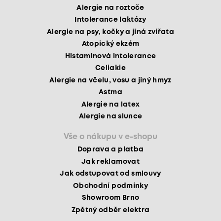
Alergie na roztoče
Intolerance laktózy
Alergie na psy, kočky a jiná zvířata
Atopický ekzém
Histaminová intolerance
Celiakie
Alergie na včelu, vosu a jiný hmyz
Astma
Alergie na latex
Alergie na slunce
Vše o nákupu v e-shopu
Doprava a platba
Jak reklamovat
Jak odstupovat od smlouvy
Obchodní podmínky
Showroom Brno
Zpětný odběr elektra