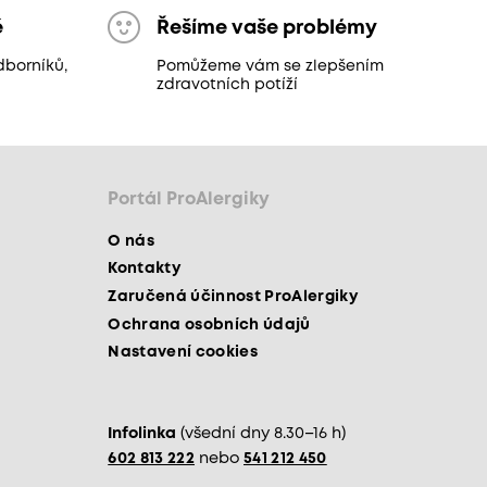
ě
Řešíme vaše problémy
dborníků,
Pomůžeme vám se zlepšením
zdravotních potíží
Portál ProAlergiky
O nás
Kontakty
Zaručená účinnost ProAlergiky
Ochrana osobních údajů
Nastavení cookies
Infolinka
(všední dny 8.30–16 h)
602 813 222
nebo
541 212 450