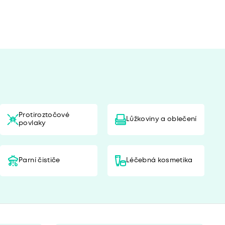
Protiroztočové
Lůžkoviny a oblečení
povlaky
Parní čističe
Léčebná kosmetika