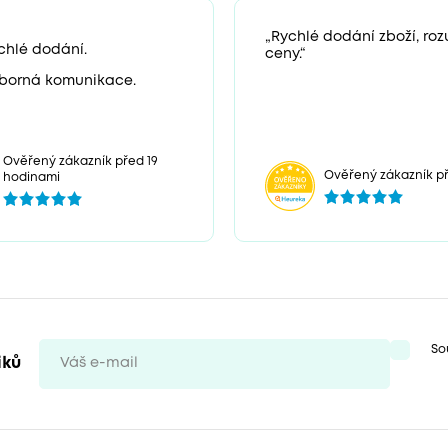
„Rychlé dodání zboží, ro
chlé dodání.
ceny.“
borná komunikace.
Ověřený zákazník před 19
Ověřený zákazník př
hodinami
So
iků