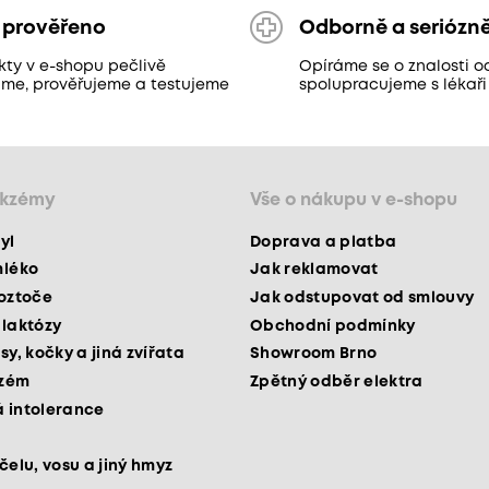
 prověřeno
Odborně a seriózn
kty v e-shopu pečlivě
Opíráme se o znalosti o
áme, prověřujeme a testujeme
spolupracujeme s lékaři
ekzémy
Vše o nákupu v e-shopu
yl
Doprava a platba
mléko
Jak reklamovat
roztoče
Jak odstupovat od smlouvy
 laktózy
Obchodní podmínky
sy, kočky a jiná zvířata
Showroom Brno
kzém
Zpětný odběr elektra
 intolerance
čelu, vosu a jiný hmyz