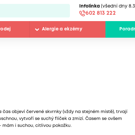
Infolinka
(všední dny 8.3
602 813 222
rodej
Alergie a ekzémy
Porad
a čas objeví červené skvrnky (vždy na stejném místě), trvají
uschnou, vytvoří se suchý flíček a zmizí. Časem se ovšem
- mám i suchou, citlivou pokožku.