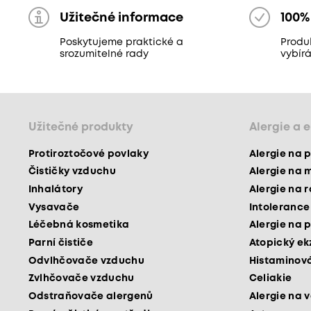
Užitečné informace
100%
Poskytujeme praktické a
Produ
srozumitelné rady
vybír
Užitečné produkty
Alergie a 
Protiroztočové povlaky
Alergie na p
Čističky vzduchu
Alergie na 
Inhalátory
Alergie na 
Vysavače
Intolerance
Léčebná kosmetika
Alergie na p
Parní čističe
Atopický e
Odvlhčovače vzduchu
Histaminová
Zvlhčovače vzduchu
Celiakie
Odstraňovače alergenů
Alergie na v