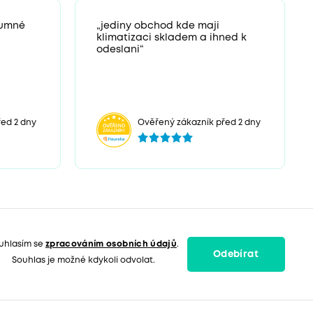
zumné
„jediny obchod kde maji
klimatizaci skladem a ihned k
odeslani“
ed 2 dny
Ověřený zákazník před 2 dny
uhlasím se
zpracováním osobních údajů
.
Odebírat
Souhlas je možné kdykoli odvolat.