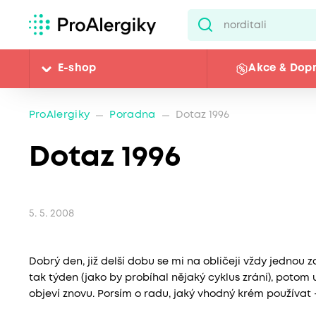
E-shop
Akce & Dop
ProAlergiky
Poradna
Dotaz 1996
Dotaz 1996
5. 5. 2008
Dobrý den, již delší dobu se mi na obličeji vždy jednou z
tak týden (jako by probíhal nějaký cyklus zrání), potom 
objeví znovu. Porsím o radu, jaký vhodný krém používat 