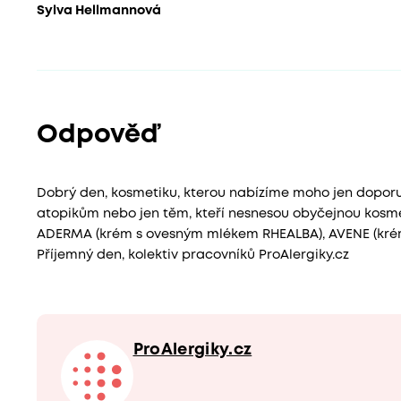
Sylva Hellmannová
Odpověď
Dobrý den, kosmetiku, kterou nabízíme moho jen doporu
atopikům nebo jen těm, kteří nesnesou obyčejnou kosmet
ADERMA (krém s ovesným mlékem RHEALBA), AVENE (krém pro
Příjemný den, kolektiv pracovníků ProAlergiky.cz
ProAlergiky.cz