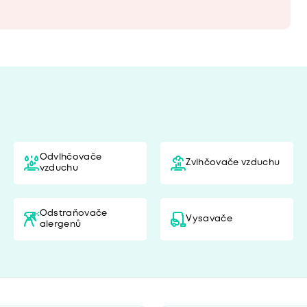
Odvlhčovače
Zvlhčovače vzduchu
vzduchu
Odstraňovače
Vysavače
alergenů