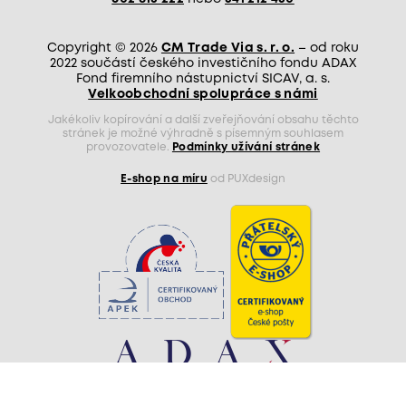
Copyright © 2026
CM Trade Via s. r. o.
– od roku
2022 součástí českého investičního fondu ADAX
Fond firemního nástupnictví SICAV, a. s.
Velkoobchodní spolupráce s námi
Jakékoliv kopírování a další zveřejňování obsahu těchto
stránek je možné výhradně s písemným souhlasem
provozovatele.
Podmínky užívání stránek
E-shop na míru
od PUXdesign