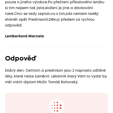
pouze o jiného výrobce.Po přečtení příbalového letáku
si tím nejsem tak jistá,složení je jiné a dávkování
také.Chci se tedy zeptat,co s tím,zda nemám raději
shánět opět Prednison5.Děkuji předem za rychlou
odpověď.
Lemberková Marcela
Odpověď
Dobrý den. Cetirizin a prednison jsou 2 naprosto odlišné
léky, které nelze zaměnit. Lékárník který Vám to vydal by
měl vrátit diplom MUDr. Tomáš Rohovský