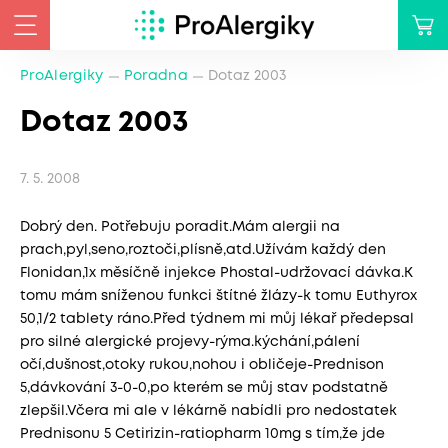
ProAlergiky
Poradna
Dotaz 2003
Dotaz 2003
7. 5. 2008
Dobrý den. Potřebuju poradit.Mám alergii na
prach,pyl,seno,roztoči,plísně,atd.Užívám každý den
Flonidan,1x měsíčně injekce Phostal-udržovací dávka.K
tomu mám sníženou funkci štítné žlázy-k tomu Euthyrox
50,1/2 tablety ráno.Před týdnem mi můj lékař předepsal
pro silné alergické projevy-rýma.kýchání,pálení
očí,dušnost,otoky rukou,nohou i obličeje-Prednison
5,dávkování 3-0-0,po kterém se můj stav podstatně
zlepšil.Včera mi ale v lékárně nabídli pro nedostatek
Prednisonu 5 Cetirizin-ratiopharm 10mg s tím,že jde