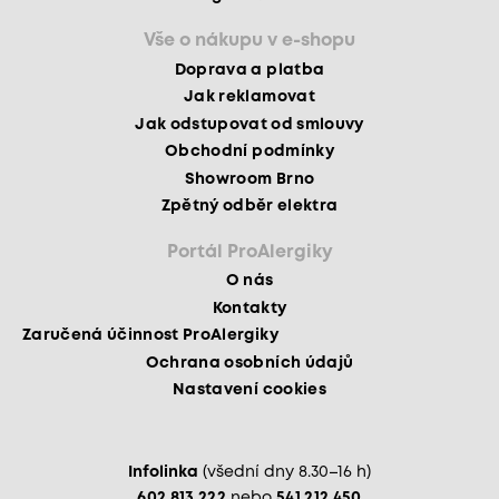
Vše o nákupu v e-shopu
Doprava a platba
Jak reklamovat
Jak odstupovat od smlouvy
Obchodní podmínky
Showroom Brno
Zpětný odběr elektra
Portál ProAlergiky
O nás
Kontakty
Zaručená účinnost ProAlergiky
Ochrana osobních údajů
Nastavení cookies
Infolinka
(všední dny 8.30–16 h)
602 813 222
nebo
541 212 450