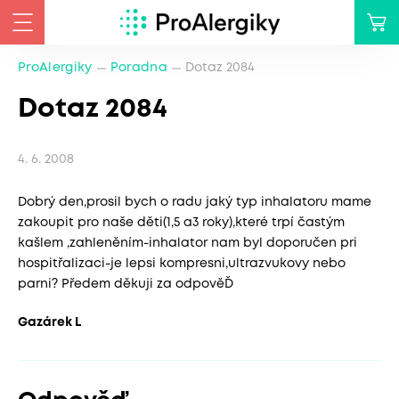
ProAlergiky
Poradna
Dotaz 2084
Dotaz 2084
4. 6. 2008
Dobrý den,prosil bych o radu jaký typ inhalatoru mame
zakoupit pro naše děti(1,5 a3 roky),které trpí častým
kašlem ,zahleněním-inhalator nam byl doporučen pri
hospitřalizaci-je lepsi kompresni,ultrazvukovy nebo
parni? Předem děkuji za odpověĎ
Gazárek L