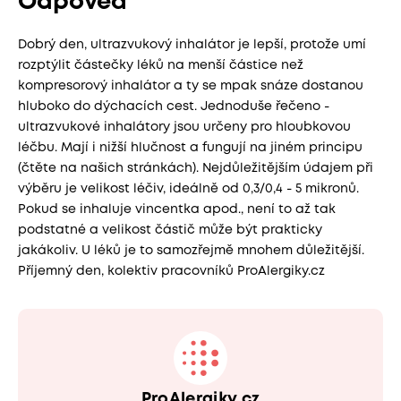
Odpověď
Dobrý den, ultrazvukový inhalátor je lepší, protože umí
rozptýlit částečky léků na menší částice než
kompresorový inhalátor a ty se mpak snáze dostanou
hluboko do dýchacích cest. Jednoduše řečeno -
ultrazvukové inhalátory jsou určeny pro hloubkovou
léčbu. Mají i nižší hlučnost a fungují na jiném principu
(čtěte na našich stránkách). Nejdůležitějším údajem při
výběru je velikost léčiv, ideálně od 0,3/0,4 - 5 mikronů.
Pokud se inhaluje vincentka apod., není to až tak
podstatné a velikost částič může být prakticky
jakákoliv. U léků je to samozřejmě mnohem důležitější.
Příjemný den, kolektiv pracovníků ProAlergiky.cz
ProAlergiky.cz