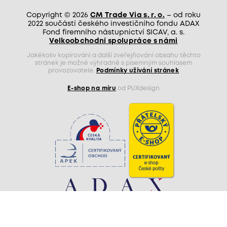
Copyright © 2026
CM Trade Via s. r. o.
– od roku
2022 součástí českého investičního fondu ADAX
Fond firemního nástupnictví SICAV, a. s.
Velkoobchodní spolupráce s námi
Jakékoliv kopírování a další zveřejňování obsahu těchto
stránek je možné výhradně s písemným souhlasem
provozovatele.
Podmínky užívání stránek
E-shop na míru
od PUXdesign