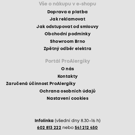
Vše o nákupu v e-shopu
Doprava a platba
Jak reklamovat
Jak odstupovat od smlouvy
Obchodní podmínky
Showroom Brno
Zpětný odběr elektra
Portál ProAlergiky
O nás
Kontakty
Zaručená účinnost ProAlergiky
Ochrana osobních údajů
Nastavení cookies
Infolinka
(všední dny 8.30–16 h)
602 813 222
nebo
541 212 450