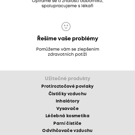
Opíráme se o znalosti odborníků,
spolupracujeme s lékaři
Řešíme vaše problémy
Pomůžeme vám se zlepšením
zdravotních potíží
Užitečné produkty
Protiroztočové povlaky
Čističky vzduchu
Inhalátory
Vysavače
Léčebná kosmetika
Parní čističe
Odvlhčovače vzduchu