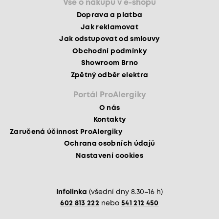
Vše o nákupu v e-shopu
Doprava a platba
Jak reklamovat
Jak odstupovat od smlouvy
Obchodní podmínky
Showroom Brno
Zpětný odběr elektra
Portál ProAlergiky
O nás
Kontakty
Zaručená účinnost ProAlergiky
Ochrana osobních údajů
Nastavení cookies
Infolinka
(všední dny 8.30–16 h)
602 813 222
nebo
541 212 450