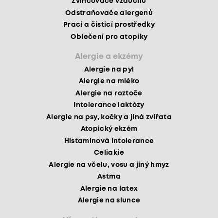
Zvlhčovače vzduchu
Odstraňovače alergenů
Prací a čisticí prostředky
Oblečení pro atopiky
Alergie a ekzémy
Alergie na pyl
Alergie na mléko
Alergie na roztoče
Intolerance laktózy
Alergie na psy, kočky a jiná zvířata
Atopický ekzém
Histaminová intolerance
Celiakie
Alergie na včelu, vosu a jiný hmyz
Astma
Alergie na latex
Alergie na slunce