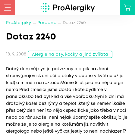
ProAlergiky
Poradna
Dotaz 2240
Dotaz 2240
18. 9. 2008
Alergie na psy, kočky a jiná zvířata
Dobrý den,můj syn je potvrzený alergik na Jarní
stromy(projev slzení očí a otoky v dubnu v květnu už je
klid) a mírně i na roztoče.Máme 5 let psa na něj alergii
nemá.Před 2měsíci jsme dostali kotě,bydlíme v
paneláku.Do teď byl klid a vše vpořádku.Nyní 8 dní má
dráždivý kašel bez rýmy a teplot ,který se nemění,kašle
přes celý den není to nějak specifické jako třeba v noci
nebo po ránu.Kašel není nějak úporný spíše obtěžující,je
možné že je to alergie na kotě,mám již navštívit
alergologa nebo ještě vyčkat jestly to není nachlazení?