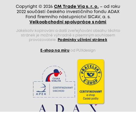
Copyright © 2026
CM Trade Via s. r. o.
– od roku
2022 součástí českého investičního fondu ADAX
Fond firemního nástupnictví SICAV, a. s.
Velkoobchodní spolupráce s námi
Jakékoliv kopírování a další zveřejňování obsahu těchto
stránek je možné výhradně s písemným souhlasem
provozovatele.
Podmínky užívání stránek
E-shop na míru
od PUXdesign