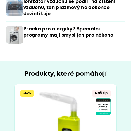
Ionizátor vzduchu se podílí na čištění
vzduchu, ten plazmový ho dokonce
dezinfikuje
Pračka pro alergiky? Speciální
programy mají smysl jen pro někoho
Produkty, které pomáhají
-13%
Náš tip