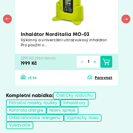
Inhalátor Norditalia MO-03
Výkonný a univerzální ultrazvukový inhalátor.
Pro použití v...
2299 Kč před slevou
1999 Kč
>5 ks
Porovnat
Kompletní nabídka:
Čističky vzduchu
Filtrační masky, roušky
Inhalátory
Kontrola alergie
Nosní spreje
Odstraňovače alergenů
Výplachy nosu
Vysavače