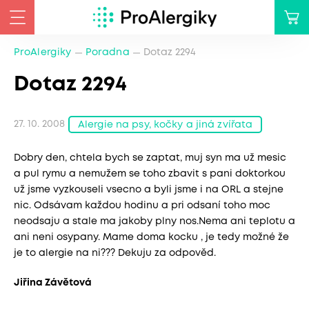
ProAlergiky
Poradna
Dotaz 2294
Dotaz 2294
27. 10. 2008
Alergie na psy, kočky a jiná zvířata
Dobry den, chtela bych se zaptat, muj syn ma už mesic
a pul rymu a nemužem se toho zbavit s pani doktorkou
už jsme vyzkouseli vsecno a byli jsme i na ORL a stejne
nic. Odsávam každou hodinu a pri odsaní toho moc
neodsaju a stale ma jakoby plny nos.Nema ani teplotu a
ani neni osypany. Mame doma kocku , je tedy možné že
je to alergie na ni??? Dekuju za odpověd.
Jiřina Závětová