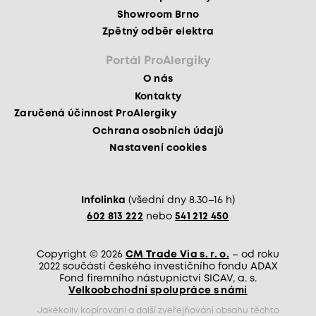
Showroom Brno
Zpětný odběr elektra
Portál ProAlergiky
O nás
Kontakty
Zaručená účinnost ProAlergiky
Ochrana osobních údajů
Nastavení cookies
Infolinka
(všední dny 8.30–16 h)
602 813 222
nebo
541 212 450
Copyright © 2026
CM Trade Via s. r. o.
– od roku
2022 součástí českého investičního fondu ADAX
Fond firemního nástupnictví SICAV, a. s.
Velkoobchodní spolupráce s námi
Jakékoliv kopírování a další zveřejňování obsahu těchto