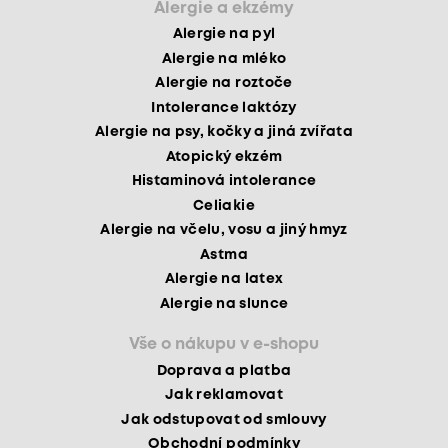
Alergie a ekzémy
Alergie na pyl
Alergie na mléko
Alergie na roztoče
Intolerance laktózy
Alergie na psy, kočky a jiná zvířata
Atopický ekzém
Histaminová intolerance
Celiakie
Alergie na včelu, vosu a jiný hmyz
Astma
Alergie na latex
Alergie na slunce
Vše o nákupu v e-shopu
Doprava a platba
Jak reklamovat
Jak odstupovat od smlouvy
Obchodní podmínky