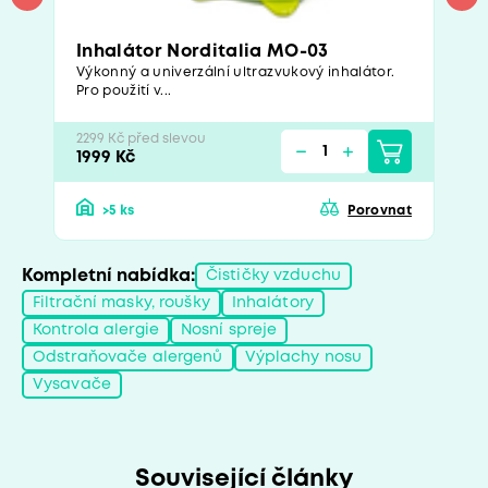
Inhalátor Norditalia MO-03
Výkonný a univerzální ultrazvukový inhalátor.
Pro použití v...
2299 Kč před slevou
1999 Kč
>5 ks
Porovnat
Kompletní nabídka:
Čističky vzduchu
Filtrační masky, roušky
Inhalátory
Kontrola alergie
Nosní spreje
Odstraňovače alergenů
Výplachy nosu
Vysavače
Související články