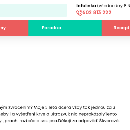
Infolinka
(všední dny 8.3
602 813 222
émy
Poradna
Recept
ým zvracením? Moje 5 letá dcera vždy tak jednou za 3
nebyli a vyšetření krve a ultrazvuk nic neprokázaly.Tento
y , prach, roztoče a srst psa.Děkuji za odpověď. Škvorová.