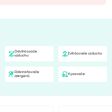
Odvlhčovače
Zvlhčovače vzduchu
vzduchu
Odstraňovače
Vysavače
alergenů