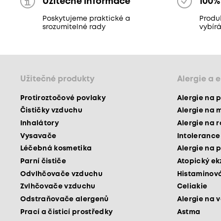
Užitečné informace
100%
Poskytujeme praktické a
Produ
srozumitelné rady
vybír
Užitečné produkty
Alergie a 
Protiroztočové povlaky
Alergie na p
Čističky vzduchu
Alergie na 
Inhalátory
Alergie na 
Vysavače
Intolerance
Léčebná kosmetika
Alergie na p
Parní čističe
Atopický e
Odvlhčovače vzduchu
Histaminová
Zvlhčovače vzduchu
Celiakie
Odstraňovače alergenů
Alergie na v
Prací a čisticí prostředky
Astma