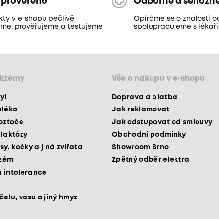
 prověřeno
Odborně a seriózn
kty v e-shopu pečlivě
Opíráme se o znalosti o
áme, prověřujeme a testujeme
spolupracujeme s lékaři
ekzémy
Vše o nákupu v e-shopu
yl
Doprava a platba
mléko
Jak reklamovat
roztoče
Jak odstupovat od smlouvy
 laktózy
Obchodní podmínky
sy, kočky a jiná zvířata
Showroom Brno
kzém
Zpětný odběr elektra
 intolerance
čelu, vosu a jiný hmyz