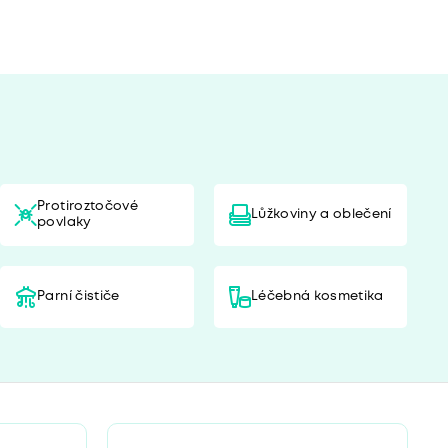
Protiroztočové
Lůžkoviny a oblečení
povlaky
Parní čističe
Léčebná kosmetika