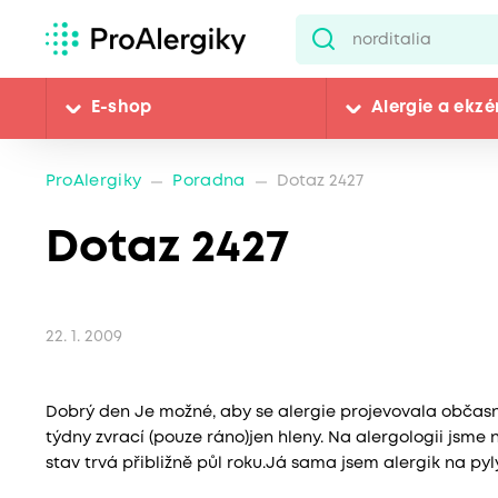
E-shop
Alergie a ekz
ProAlergiky
Poradna
Dotaz 2427
Dotaz 2427
22. 1. 2009
Dobrý den Je možné, aby se alergie projevovala občasn
týdny zvrací (pouze ráno)jen hleny. Na alergologii jsme 
stav trvá přibližně půl roku.Já sama jsem alergik na pyl