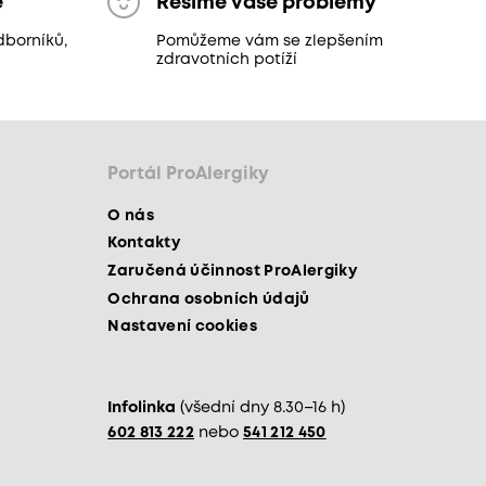
ě
Řešíme vaše problémy
dborníků,
Pomůžeme vám se zlepšením
zdravotních potíží
Portál ProAlergiky
O nás
Kontakty
Zaručená účinnost ProAlergiky
Ochrana osobních údajů
Nastavení cookies
Infolinka
(všední dny 8.30–16 h)
602 813 222
nebo
541 212 450