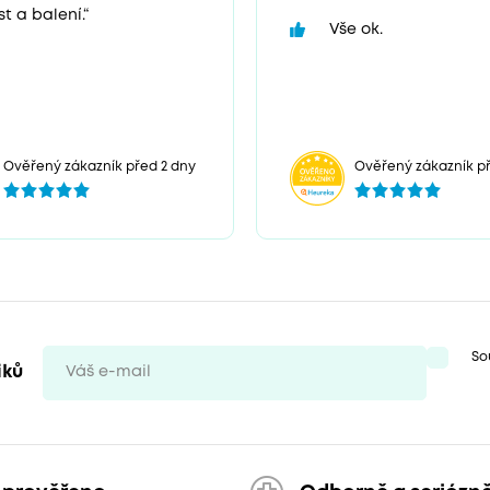
t a balení.“
Vše ok.
Ověřený zákazník před 2 dny
Ověřený zákazník př
So
iků