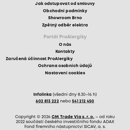
Jak odstupovat od smlouvy
Obchodní podmínky
Showroom Brno
Zpětný odběr elektra
Portál ProAlergiky
O nás
Kontakty
Zaručená účinnost ProAlergiky
Ochrana osobních údajů
Nastavení cookies
Infolinka
(všední dny 8.30–16 h)
602 813 222
nebo
541 212 450
Copyright © 2026
CM Trade Via s. r. o.
– od roku
2022 součástí českého investičního fondu ADAX
Fond firemního nástupnictví SICAV, a. s.