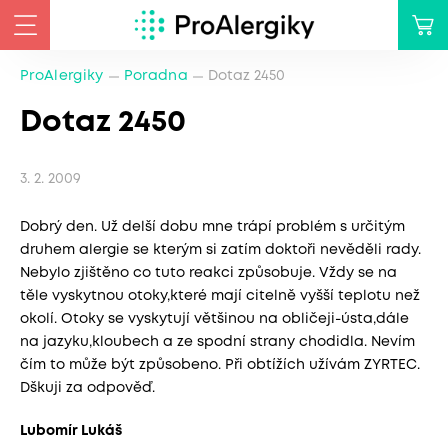
ProAlergiky
Poradna
Dotaz 2450
Dotaz 2450
3. 2. 2009
Dobrý den. Už delší dobu mne trápí problém s určitým
druhem alergie se kterým si zatím doktoři nevěděli rady.
Nebylo zjištěno co tuto reakci způsobuje. Vždy se na
těle vyskytnou otoky,které mají citelně vyšší teplotu než
okolí. Otoky se vyskytují většinou na obličeji-ústa,dále
na jazyku,kloubech a ze spodní strany chodidla. Nevím
čím to může být způsobeno. Při obtížích užívám ZYRTEC.
Dškuji za odpověď.
Lubomír Lukáš