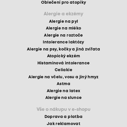
Oblečení pro atopiky
Alergie a ekzémy
Alergie na pyl
Alergie na mléko
Alergie na roztoče
Intolerance laktózy
Alergie na psy, kočky a jiná zvířata
Atopický ekzém
Histaminová intolerance
Celiakie
Alergie na včelu, vosu a jiný hmyz
Astma
Alergie na latex
Alergie na slunce
Vše o nákupu v e-shopu
Doprava a platba
Jak reklamovat