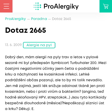
ProAlergiky
Poradna
Dotaz 2665
Dotaz 2665
13. 6. 2009
Alergie na pyl
Dobrý den, mám alergii na pyly trav a letos v pylové
sezoně mi byl předepsán Symbicort Turbuhaler 200. Mezi
častými negativními účinky jsem četla o podráždění
krku a náchylnosti ke kvasinkové infekci. Lehké
podráždění občas pozoruji, ale to by mi tolik nevadilo.
Jen mě zajímá, jestli lék snižuje odolnost tkáně jen proti
kvasinkám, nebo i proti virům a bakteriím? (angina, teď
hodně skloňovaný HPV, streptokok...) Jsou tyto kortikoidy
bezpečné dlouhodoně (měsíce)?Nepoškozují sliznici úst
a krku? Děkuji. E.