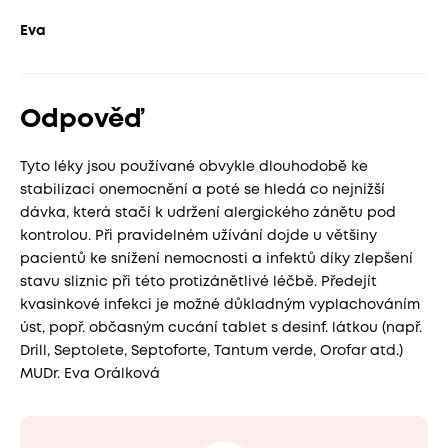
Eva
Odpověď
Tyto léky jsou používané obvykle dlouhodobě ke
stabilizaci onemocnění a poté se hledá co nejnižší
dávka, která stačí k udržení alergického zánětu pod
kontrolou. Při pravidelném užívání dojde u většiny
pacientů ke snížení nemocnosti a infektů díky zlepšení
stavu sliznic při této protizánětlivé léčbě. Předejít
kvasinkové infekci je možné důkladným vyplachováním
úst, popř. občasným cucání tablet s desinf. látkou (např.
Drill, Septolete, Septoforte, Tantum verde, Orofar atd.)
MUDr. Eva Orálková