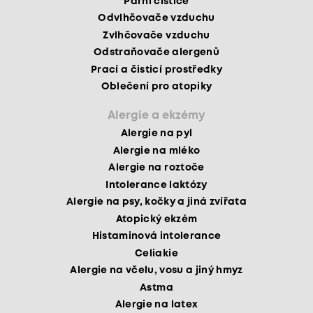
Parní čističe
Odvlhčovače vzduchu
Zvlhčovače vzduchu
Odstraňovače alergenů
Prací a čisticí prostředky
Oblečení pro atopiky
Alergie a ekzémy
Alergie na pyl
Alergie na mléko
Alergie na roztoče
Intolerance laktózy
Alergie na psy, kočky a jiná zvířata
Atopický ekzém
Histaminová intolerance
Celiakie
Alergie na včelu, vosu a jiný hmyz
Astma
Alergie na latex