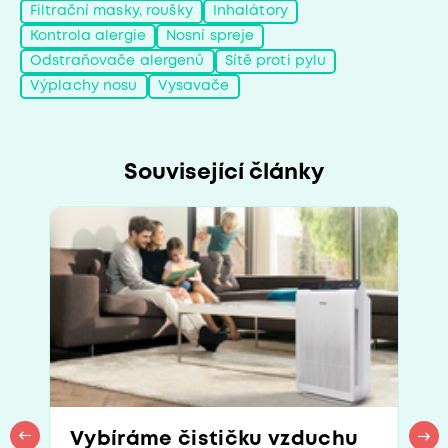
Filtrační masky, roušky
Inhalátory
Kontrola alergie
Nosní spreje
Odstraňovače alergenů
Sítě proti pylu
Výplachy nosu
Vysavače
Související články
Vybíráme čističku vzduchu