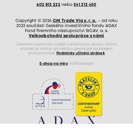
602 813 222
nebo
541 212 450
Copyright © 2026
CM Trade Via s. r. o.
– od roku
2022 součástí českého investičního fondu ADAX
Fond firemního nástupnictví SICAV, a. s.
Velkoobchodní spolupráce s námi
Jakékoliv kopírování a další zveřejňování obsahu těchto
stránek je možné výhradně s písemným souhlasem
provozovatele.
Podmínky užívání stránek
E-shop na míru
od PUXdesign