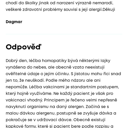
chodí do školky jinak od narození výrazně nemarodí,
veškeré zdravotní problémy souvisí s její alergií.Děkuji
Dagmar
Odpověď
Dobrý den, léčba homopatiky bývá některými lajky
vynášena do nebes, ale obecně vzato neexistují
ověřitelné údaje o jejím účinku. S jistotou mohu říci snad
jen to, že neuškodí. Podle mého názoru ale ani
nepomůže. Léčba vakcinami je standartním postupem,
který hojně využíváme. Ne každý pacient je však pro
vakicnaci vhodný. Principem je řečeno velmi nepřesně
navyknutí organismu na daný alergen. Začíná se s
malou dávkou alergenu, postupně se zvyšuje dávka a
pokračuje se v udržovací dávce. Obecně existují
kapkové formy, které si pacient bere podle rozpisu a