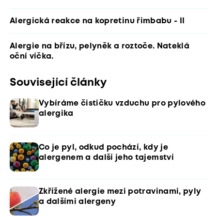
Alergická reakce na kopretinu řimbabu - II
Alergie na břízu, pelyněk a roztoče. Nateklá
oční víčka.
Související články
Vybíráme čističku vzduchu pro pylového
alergika
Co je pyl, odkud pochází, kdy je
alergenem a další jeho tajemství
Zkřížené alergie mezi potravinami, pyly
a dalšími alergeny