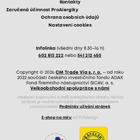
Kontakty
Zaručená účinnost ProAlergiky
Ochrana osobních údajů
Nastavení cookies
Infolinka
(všední dny 8.30–16 h)
602 813 222
nebo
541 212 450
Copyright © 2026
CM Trade Via s. r. o.
– od roku
2022 součástí českého investičního fondu ADAX
Fond firemního nástupnictví SICAV, a. s.
Velkoobchodní spolupráce s námi
Jakékoliv kopírování a další zveřejňování obsahu těchto
stránek je možné výhradně s písemným souhlasem
provozovatele.
Podmínky užívání stránek
E-shop na míru
od PUXdesign