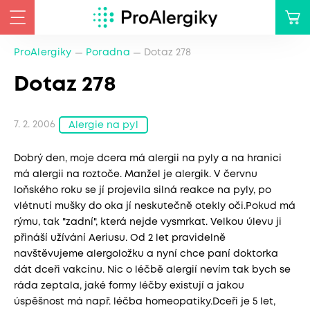
ProAlergiky
Poradna
Dotaz 278
Dotaz 278
7. 2. 2006
Alergie na pyl
Dobrý den, moje dcera má alergii na pyly a na hranici
má alergii na roztoče. Manžel je alergik. V červnu
loňského roku se jí projevila silná reakce na pyly, po
vlétnutí mušky do oka jí neskutečně otekly oči.Pokud má
rýmu, tak "zadní", která nejde vysmrkat. Velkou úlevu ji
přináší užívání Aeriusu. Od 2 let pravidelně
navštěvujeme alergoložku a nyní chce paní doktorka
dát dceři vakcínu. Nic o léčbě alergií nevím tak bych se
ráda zeptala, jaké formy léčby existují a jakou
úspěšnost má např. léčba homeopatiky.Dceři je 5 let,