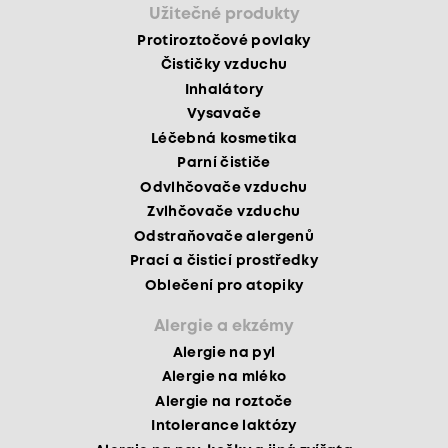
Užitečné produkty
Protiroztočové povlaky
Čističky vzduchu
Inhalátory
Vysavače
Léčebná kosmetika
Parní čističe
Odvlhčovače vzduchu
Zvlhčovače vzduchu
Odstraňovače alergenů
Prací a čisticí prostředky
Oblečení pro atopiky
Alergie a ekzémy
Alergie na pyl
Alergie na mléko
Alergie na roztoče
Intolerance laktózy