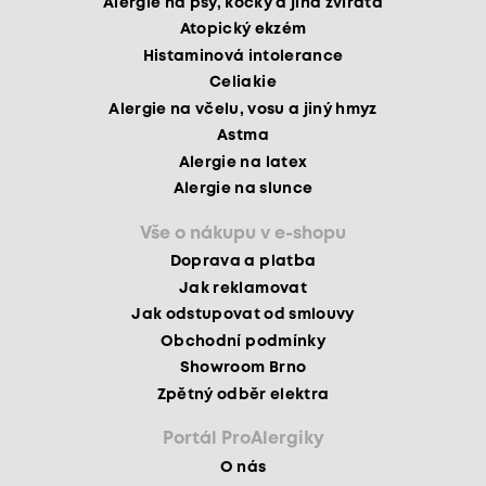
Alergie na psy, kočky a jiná zvířata
Atopický ekzém
Histaminová intolerance
Celiakie
Alergie na včelu, vosu a jiný hmyz
Astma
Alergie na latex
Alergie na slunce
Vše o nákupu v e-shopu
Doprava a platba
Jak reklamovat
Jak odstupovat od smlouvy
Obchodní podmínky
Showroom Brno
Zpětný odběr elektra
Portál ProAlergiky
O nás