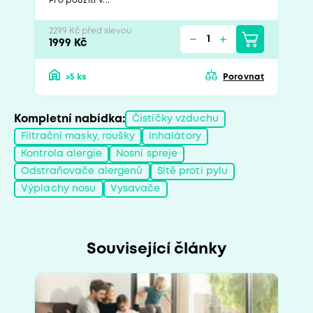
Pro použití v...
2299 Kč před slevou
1999 Kč
>5 ks
Porovnat
Kompletní nabídka:
Čističky vzduchu
Filtrační masky, roušky
Inhalátory
Kontrola alergie
Nosní spreje
Odstraňovače alergenů
Sítě proti pylu
Výplachy nosu
Vysavače
Související články