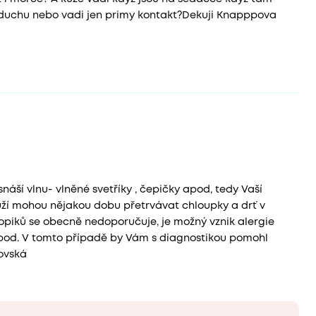
 vzduchu nebo vadi jen primy kontakt?Dekuji Knapppova
áší vlnu- vlněné svetříky , čepičky apod, tedy Vaší
ůží mohou nějakou dobu přetrvávat chloupky a drť v
opiků se obecně nedoporučuje, je možný vznik alergie
at apod. V tomto případě by Vám s diagnostikou pomohl
ovská