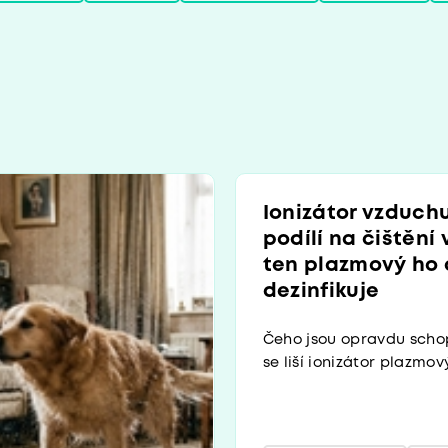
Ionizátor vzduch
podílí na čištění
ten plazmový ho
dezinfikuje
Čeho jsou opravdu scho
se liší ionizátor plazmov