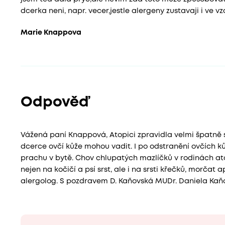
dcerka neni, napr. vecer,jestle alergeny zustavaji i ve
Marie Knappova
Odpověď
Vážená paní Knappová, Atopici zpravidla velmi špatně sn
dcerce ovčí kůže mohou vadit. I po odstranění ovčích k
prachu v bytě. Chov chlupatých mazlíčků v rodinách at
nejen na kočičí a psí srst, ale i na srsti křečků, morč
alergolog. S pozdravem D. Kaňovská MUDr. Daniela Kaň