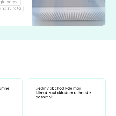
gie na pyl
jiná zvířata
zumné
„jediny obchod kde maji
klimatizaci skladem a ihned k
odeslani“