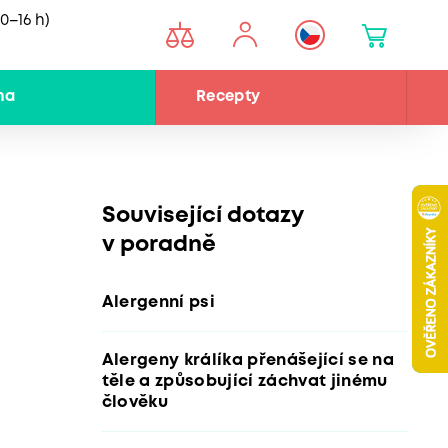
0–16 h)
na
Recepty
Související dotazy
v poradně
Alergenní psi
Alergeny králíka přenášející se na
těle a způsobující záchvat jinému
člověku