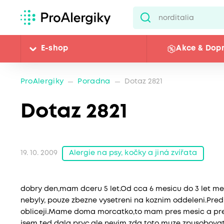
E-shop
Akce & Dop
ProAlergiky
Poradna
Dotaz 2821
Dotaz 2821
Alergie na psy, kočky a jiná zvířata
19. 10. 2009
dobry den,mam dceru 5 let.Od cca 6 mesicu do 3 let me
nebyly, pouze zbezne vysetreni na koznim oddeleni.Pred
obliceji.Mame doma morcatko,to mam pres mesic a pre
jsem ted dala pryc,ale nevim zda toto muze zpusobovat