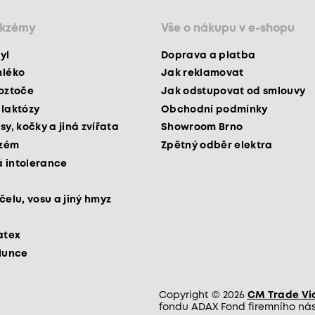
ekzémy
Vše o nákupu v e-shopu
yl
Doprava a platba
mléko
Jak reklamovat
roztoče
Jak odstupovat od smlouvy
 laktózy
Obchodní podmínky
sy, kočky a jiná zvířata
Showroom Brno
kzém
Zpětný odběr elektra
 intolerance
čelu, vosu a jiný hmyz
atex
slunce
Copyright © 2026
CM Trade Via 
fondu ADAX Fond firemního nást