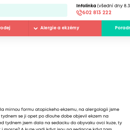
Infolinka
(všední dny 8.3
602 813 222
rodej
Alergie a ekzémy
Porad
la mirnou formu atopickeho ekzemu, na alergologii jsme
 tydnem se ji opet po dlouhe dobe objevil ekzem na
d tydnem jsem dala na sedacku do obyvaku ovci kuze, ty
 i morce? A kuze vadi kdyz jsou na sedacce kdyz tam