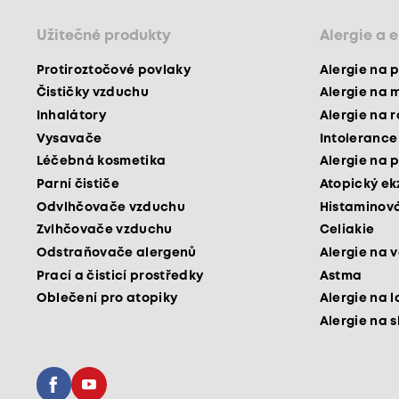
Užitečné produkty
Alergie a 
Protiroztočové povlaky
Alergie na p
Čističky vzduchu
Alergie na 
Inhalátory
Alergie na 
Vysavače
Intolerance
Léčebná kosmetika
Alergie na p
Parní čističe
Atopický e
Odvlhčovače vzduchu
Histaminová
Zvlhčovače vzduchu
Celiakie
Odstraňovače alergenů
Alergie na v
Prací a čisticí prostředky
Astma
Oblečení pro atopiky
Alergie na l
Alergie na 