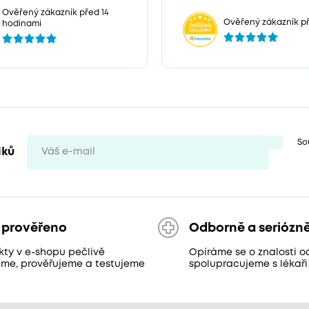
Ověřený zákazník před 14
Ověřený zákazník př
hodinami
So
iků
 prověřeno
Odborně a seriózn
kty v e-shopu pečlivě
Opíráme se o znalosti o
áme, prověřujeme a testujeme
spolupracujeme s lékaři