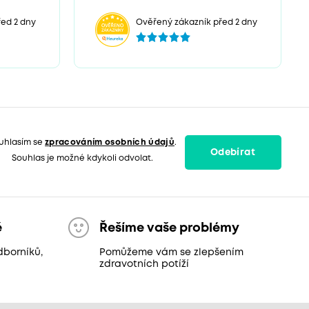
ed 2 dny
Ověřený zákazník před 2 dny
uhlasím se
zpracováním osobních údajů
.
Odebírat
Souhlas je možné kdykoli odvolat.
ě
Řešíme vaše problémy
dborníků,
Pomůžeme vám se zlepšením
zdravotních potíží