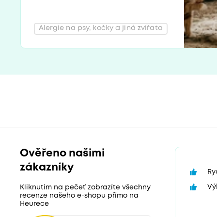
Alergie na psy, kočky a jiná zvířata
Ověřeno našimi
zákazníky
Ry
Vý
Kliknutím na pečeť zobrazíte všechny
recenze našeho e-shopu přímo na
Heurece