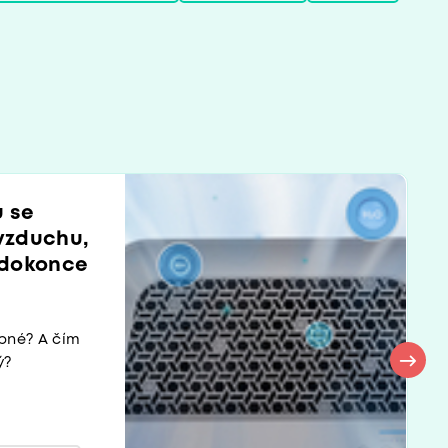
u se
 vzduchu,
 dokonce
pné? A čím
ý?