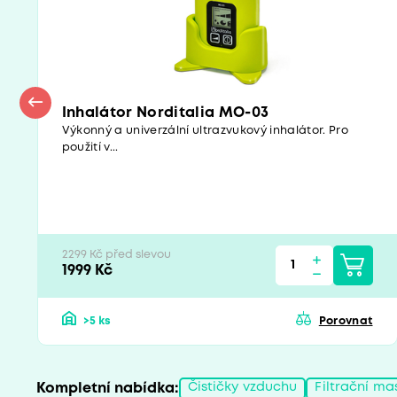
Inhalátor Norditalia MO-03
Výkonný a univerzální ultrazvukový inhalátor. Pro
použití v...
2299 Kč před slevou
1999 Kč
>5 ks
Porovnat
Kompletní nabídka:
Čističky vzduchu
Filtrační ma