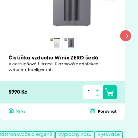
Čistička vzduchu Winix ZERO šedá
Vícestupňová filtrace. Plazmová dezinfekce
vzduchu. Inteligentní...
5990 Kč
>5 ks
Porovnat
Odstraňovače alergenů
Výplachy nosu
Vysavače