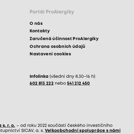
Portál ProAlergiky
O nás
Kontakty
Zaručená účinnost ProAlergiky
Ochrana osobních údajů
Nastavení cookies
Infolinka
(všední dny 8.30–16 h)
602 813 222
nebo
541 212 450
s. r. o.
– od roku 2022 součástí českého investičního
upnictví SICAV, a. s.
Velkoobchodní spolupráce s námi