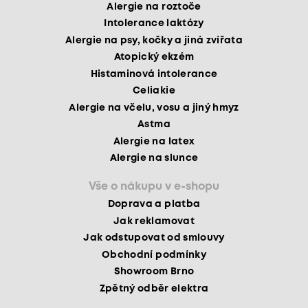
Alergie na roztoče
Intolerance laktózy
Alergie na psy, kočky a jiná zvířata
Atopický ekzém
Histaminová intolerance
Celiakie
Alergie na včelu, vosu a jiný hmyz
Astma
Alergie na latex
Alergie na slunce
Vše o nákupu v e-shopu
Doprava a platba
Jak reklamovat
Jak odstupovat od smlouvy
Obchodní podmínky
Showroom Brno
Zpětný odběr elektra