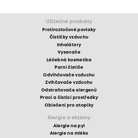
Užitečné produkty
Protiroztočové povlaky
Čističky vzduchu
Inhalátory
Vysavače
Léčebná kosmetika
Parní čističe
Odvlhčovače vzduchu
Zvlhčovače vzduchu
Odstraňovače alergenů
Prací a čisticí prostředky
Oblečení pro atopiky
Alergie a ekzémy
Alergie na pyl
Alergie na mléko