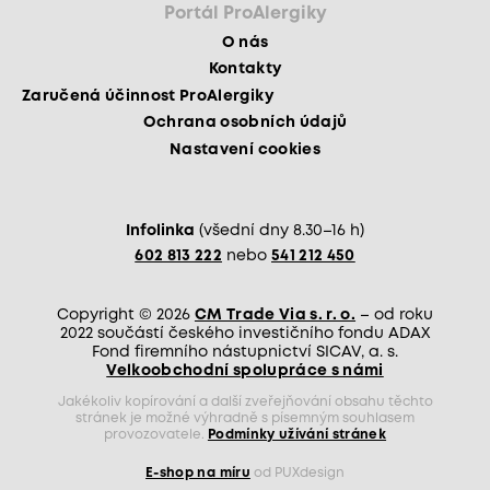
Portál ProAlergiky
O nás
Kontakty
Zaručená účinnost ProAlergiky
Ochrana osobních údajů
Nastavení cookies
Infolinka
(všední dny 8.30–16 h)
602 813 222
nebo
541 212 450
Copyright © 2026
CM Trade Via s. r. o.
– od roku
2022 součástí českého investičního fondu ADAX
Fond firemního nástupnictví SICAV, a. s.
Velkoobchodní spolupráce s námi
Jakékoliv kopírování a další zveřejňování obsahu těchto
stránek je možné výhradně s písemným souhlasem
provozovatele.
Podmínky užívání stránek
E-shop na míru
od PUXdesign